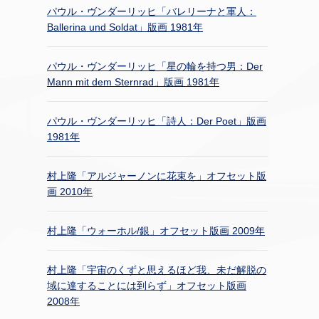
パウル・ヴンダーリッヒ「バレリーナと軍人：
Ballerina und Soldat」版画 1981年
パウル・ヴンダーリッヒ「星の輪を持つ男：Der
Mann mit dem Sternrad」版画 1981年
パウル・ヴンダーリッヒ「詩人：Der Poet」版画
1981年
村上隆「アルジャーノンに花束を」オフセット版
画 2010年
村上隆「ウォーホル/銀」オフセット版画 2009年
村上隆「宇宙のくずと思えるほど我、未だ解脱の
域に達することには到らず」オフセット版画
2008年