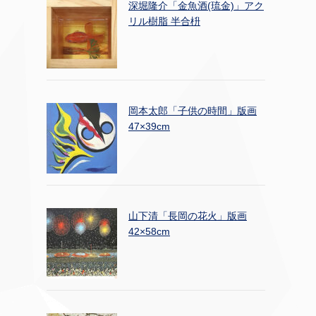
深堀隆介「金魚酒(琉金)」アク
リル樹脂 半合枡
岡本太郎「子供の時間」版画
47×39cm
山下清「長岡の花火」版画
42×58cm