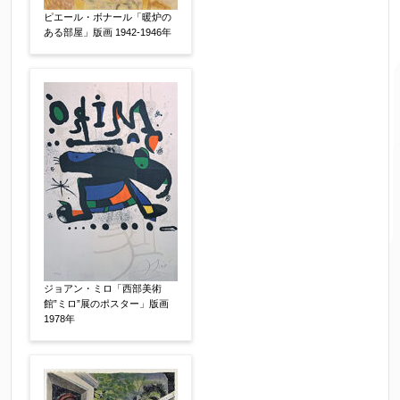
ピエール・ボナール「暖炉の
ある部屋」版画 1942-1946年
ご住所
【必須】
ご要望などがございましたらご入力ください
ジョアン・ミロ「西部美術
【任意】
館”ミロ”展のポスター」版画
1978年