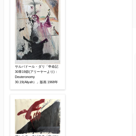
サルバドール・ダリ「申命記
30章19節(アリーヤーより)：
Deuteronomy
30.19(Aliyah）」版画 1968年