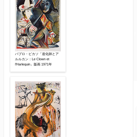
パブロ・ピカソ「道化師とア
ルルカン：Le Clown et
l’Harlequin」版画 1971年