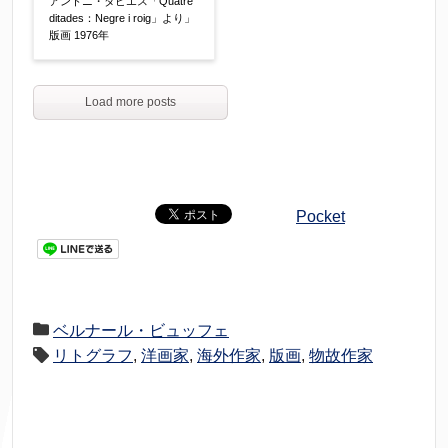
アントニ・タピエス「Quatre
ditades：Negre i roig」より」
版画 1976年
Load more posts
Pocket
ベルナール・ビュッフェ
リトグラフ
,
洋画家
,
海外作家
,
版画
,
物故作家