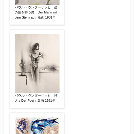
パウル・ヴンダーリッヒ「星
※他社様からご提示された査定額がございました
の輪を持つ男：Der Mann mit
dem Sternrad」版画 1981年
らお知らせください。その価格が適切かお返事申
し上げます。
作品コンディション
【任意】
パウル・ヴンダーリッヒ「詩
人：Der Poet」版画 1981年
その他
【任意】