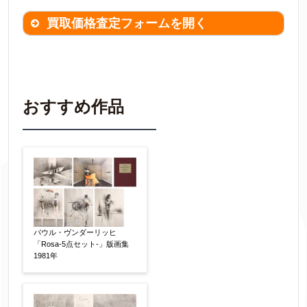
買取価格査定フォームを開く
買取価格査定は
無料
です。
作品の情報を
わかる範囲でご入力ください。
※不明な項目は空欄で結構です。
おすすめ作品
▼
作品の作家名
【任意】
作品の画題
【任意】
パウル・ヴンダーリッヒ
「Rosa-5点セット-」版画集
1981年
作品の技法
【任意】
日本画
油彩画
版画
水彩