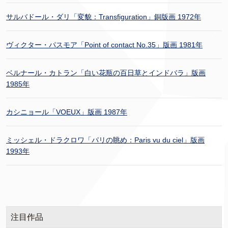
サルバドール・ダリ「変貌：Transfiguration」銅版画 1972年
ヴィクター・パスモア「Point of contact No.35」版画 1981年
ベルナール・カトラン「白い花瓶の百日草とインドバラ」版画
1985年
カシニョール「VOEUX」版画 1987年
ミッシェル・ドラクロワ「パリの眺め：Paris vu du ciel」版画
1993年
注目作品