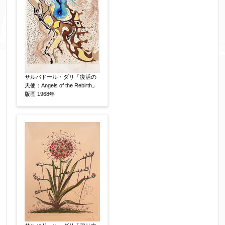
サルバドール・ダリ「復活の
天使：Angels of the Rebirth」
版画 1968年
添付画像
【任意】
※添付画像は5MBまでのjpg、gif、pig、pdf形式
にてお送りください。
※追加や複数点ある場合はフォーム送信後に送ら
れてくる送信確認メール記載のアドレスからもお
送り頂けます。