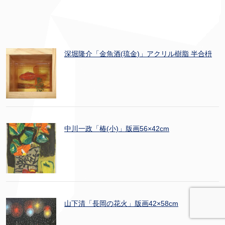
深堀隆介「金魚酒(琉金)」アクリル樹脂 半合枡
中川一政「椿(小)」版画56×42cm
山下清「長岡の花火」版画42×58cm