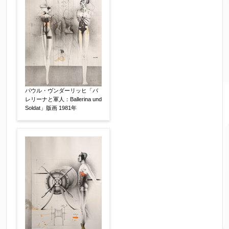
限定番号
【任意】
制作年
【任意】
パウル・ヴンダーリッヒ「バ
レリーナと軍人：Ballerina und
売却希望時期
【任意】
Soldat」版画 1981年
すぐに売りたい
電話で相談したい
その他
他社様の査定価格
【任意】
会社名：
査定額：