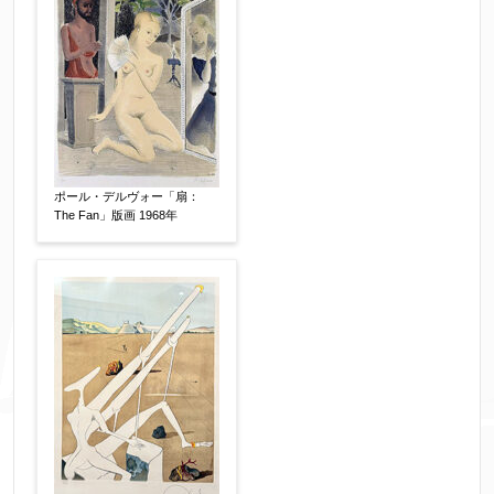
個人情報の取扱い
について、同意の上送信しま
ポール・デルヴォー「扇：
The Fan」版画 1968年
す。（確認画面は表示されません）
同意する
【必須】
↑ 同意頂けましたらチェックを入れてくださ
い。
※データはSSL(Secure Sockets Layer)通信によ