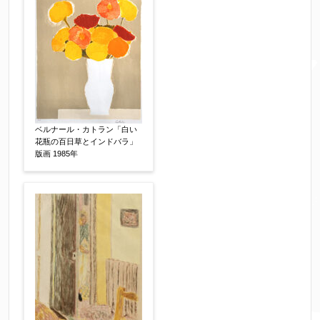
ールが受信されない場合は、送信が完了していな
いか、アドレス間違え、迷惑メールフィルター等
により弊社からのお返事も受信できない場合がご
ざいますので、お電話(
03-6421-6083
)までお問い
合わせください。
電話番号
【必須】
ベルナール・カトラン「白い
花瓶の百日草とインドバラ」
版画 1985年
※携帯電話などご連絡が取りやすいお電話番号を
お願い致します。
郵便番号
【必須】
↓郵便番号を入力すると住所の最初が自動入力さ
れます。番地以下は任意でも結構です。