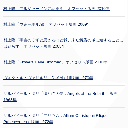
村上隆「アルジャーノンに花束を」オフセット版画 2010年
村上隆「ウォーホル/銀」オフセット版画 2009年
村上隆「宇宙のくずと思えるほど我、未だ解脱の域に達することに
は到らず」オフセット版画 2008年
村上隆「Flowers Have Bloomed」オフセット版画 2010年
ヴィクトル・ヴァザルリ「DI-AM」銅版画 1970年
サルバドール・ダリ「復活の天使：Angels of the Rebirth」版画
1968年
サルバドール・ダリ「アリウム：Allium Christophii Pilique
Pubescentes」版画 1972年