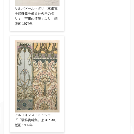
り暗号化して送信されます。
サルバドール・ダリ「双眼電
子顕微鏡を備えた火星のダ
リ：「宇宙の征服」より」銅
版画 1974年
アルフォンス・ミュシャ
「『装飾資料集』よりPl.30」
版画 1902年