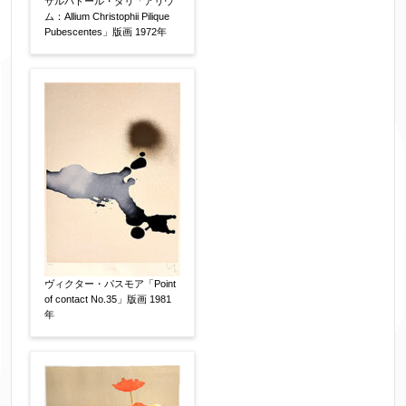
サルバドール・ダリ「アリウ
ム：Allium Christophii Pilique
Pubescentes」版画 1972年
お客様情報をご入力ください。
▼
お名前
【必須】
フリガナ
【任意】
ヴィクター・パスモア「Point
of contact No.35」版画 1981
年
メールアドレス
【必須】
※送信完了後こちらのメールアドレス宛に自動で
送信確認メールをお送りします。もし送信確認メ