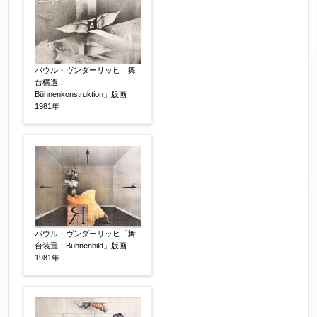
素描
立体
その他
パウル・ヴンダーリッヒ「舞
絵の画面サイズ
【任意】
台構造：
Bühnenkonstruktion」版画
1981年
体裁
【任意】
額装
軸装
シート
その他
サイン等の有無
【任意】
パウル・ヴンダーリッヒ「舞
サイン有(自筆)
サイン無
印有
台装置：Bühnenbild」版画
1981年
鑑定証書付
共箱
共シール
その他