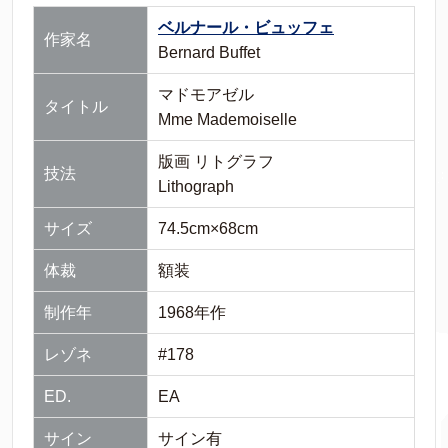
ベルナール・ビュッフェ
作家名
Bernard Buffet
マドモアゼル
タイトル
Mme Mademoiselle
版画 リトグラフ
技法
Lithograph
サイズ
74.5cm×68cm
体裁
額装
制作年
1968年作
レゾネ
#178
ED.
EA
サイン
サイン有