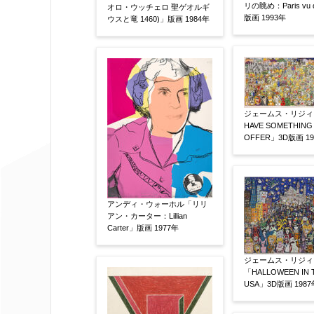
リの眺め：Paris vu d
オロ・ウッチェロ 聖ゲオルギ
作品の技法
【任意】
版画 1993年
ウスと竜 1460)」版画 1984年
日本画
油彩画
版画
水彩
その他
絵の画面サイズ
【任意】
ジェームス・リジィ「
HAVE SOMETHING
OFFER」3D版画 19
体裁
【任意】
額装
軸装
シート
その他
アンディ・ウォーホル「リリ
アン・カーター：Lillian
サイン等の有無
【任意】
Carter」版画 1977年
サイン有(自筆)
サイン無
印
ジェームス・リジィ
その他
「HALLOWEEN IN 
USA」3D版画 1987
限定番号
【任意】