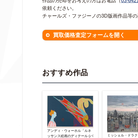
作品の売却をお考えの方はお電話（
03-642
依頼ください。
チャールズ・ファジーノの3D版画作品等
買取価格査定フォームを開く
買取価格査定は
無料
です。
作品の
※不明な項目は空欄で結構です。
▼
おすすめ作品
作品の作家名
【任意】
作品の画題
【任意】
アンディ・ウォーホル「ルネ
ミッシェル・ドラク
ッサンス絵画のディテール (パ