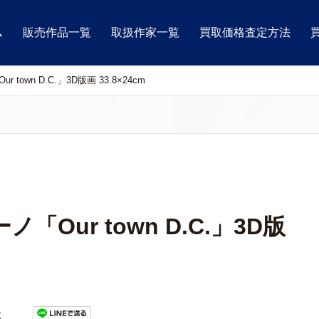
ム
販売作品一覧
取扱作家一覧
買取価格査定方法
own D.C.」3D版画 33.8×24cm
Our town D.C.」3D版
t