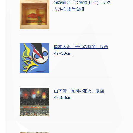
深堀隆介「金魚酒(琉金)」アク
リル樹脂 半合枡
岡本太郎「子供の時間」版画
47×39cm
山下清「長岡の花火」版画
42×58cm