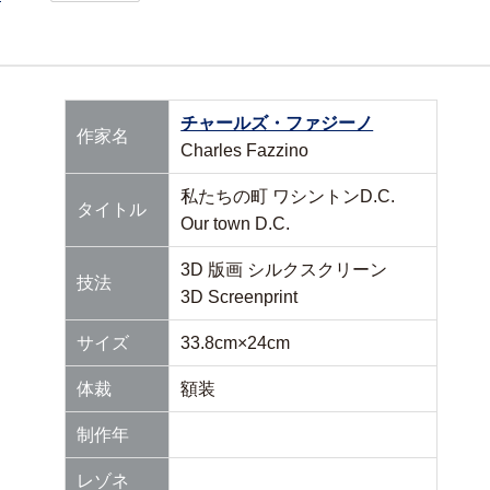
チャールズ・ファジーノ
作家名
Charles Fazzino
私たちの町 ワシントンD.C.
タイトル
Our town D.C.
3D 版画 シルクスクリーン
技法
3D Screenprint
サイズ
33.8cm×24cm
体裁
額装
制作年
レゾネ