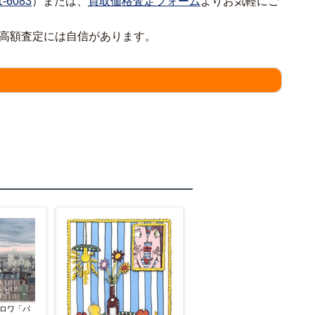
1-6083
）または、
買取価格査定フォーム
よりお気軽にご
の高額査定には自信があります。
情報をわかる範囲でご入力ください。
ロワ「パ