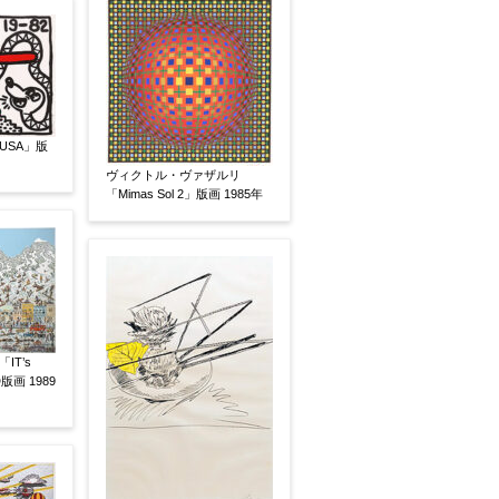
USA」版
ヴィクトル・ヴァザルリ
「Mimas Sol 2」版画 1985年
い
その他
IT’s
D版画 1989
いましたらお知らせください。その価格が適切かお返