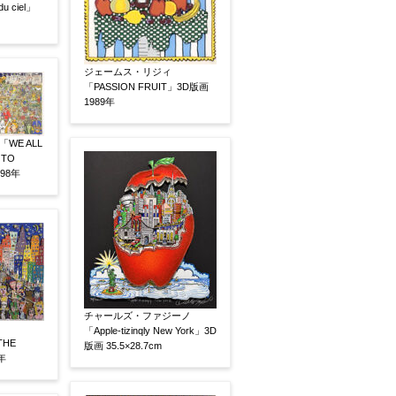
u ciel」
素描
立体
ジェームス・リジィ
「PASSION FRUIT」3D版画
1989年
WE ALL
 TO
98年
有
鑑定証書付
共箱
共シール
チャールズ・ファジーノ
「Apple-tizinqly New York」3D
THE
版画 35.5×28.7cm
年