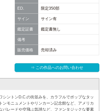
ED.
限定350部
サイン
サイン有
鑑定証書
鑑定書無し
備考
販売価格
売却済み
⇒ この作品へのお問い合わせ
シントンD.C.の街並みを、カラフルでポップなタッ
トンモニュメントやリンカーン記念館など、アメリカ
なパレードや空飛ぶ気球など、ファンタジックな要素