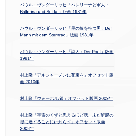
パウル・ヴンダーリッヒ「バレリーナと軍人：
Ballerina und Soldat」版画 1981年
パウル・ヴンダーリッヒ「星の輪を持つ男：Der
Mann mit dem Sternrad」版画 1981年
パウル・ヴンダーリッヒ「詩人：Der Poet」版画
1981年
村上隆「アルジャーノンに花束を」オフセット版
画 2010年
村上隆「ウォーホル/銀」オフセット版画 2009年
村上隆「宇宙のくずと思えるほど我、未だ解脱の
域に達することには到らず」オフセット版画
2008年