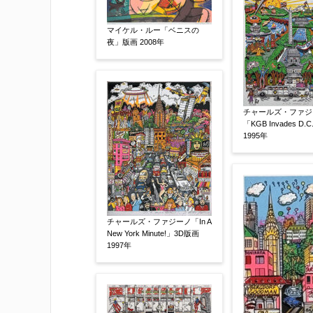
作品コンディション
【任意】
マイケル・ルー「ベニスの
夜」版画 2008年
チャールズ・ファジ
「KGB Invades D
1995年
その他
【任意】
チャールズ・ファジーノ「In A
New York Minute!」3D版画
1997年