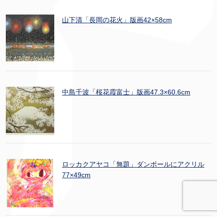
山下清「長岡の花火」版画42×58cm
中島千波「桜花霞富士」版画47.3×60.6cm
ロッカクアヤコ「無題」ダンボールにアクリル
77×49cm