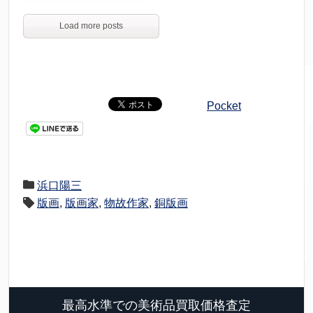
Load more posts
Pocket
浜口陽三
版画
,
版画家
,
物故作家
,
銅版画
最高水準での美術品買取価格査定