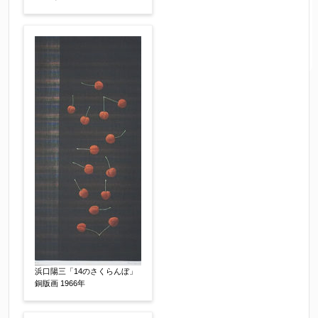
浜口陽三「14のさくらんぼ」
銅版画 1966年