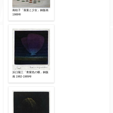
南桂子「落葉と少女」銅版画
1988年
添付画像
【任意】
※添付画像は5MBまでのjpg、gif、pig、pdf形式
浜口陽三「青紫色の蝶」銅版
画 1982-1989年
にてお送りください。
※追加や複数点ある場合はフォーム送信後に送ら
れてくる送信確認メール記載のアドレスからもお
送り頂けます。
お客様情報をご入力ください。