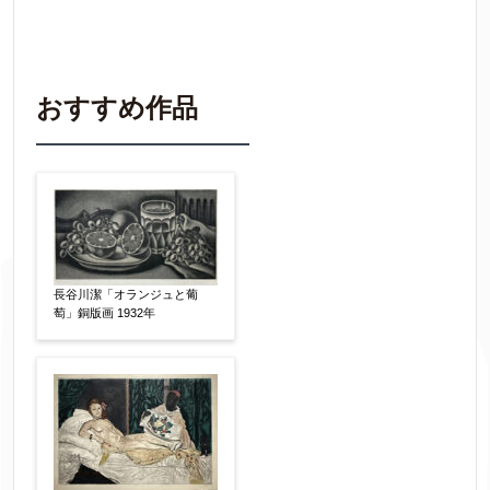
買取価格査定は
無料
です。
作品の情報を
わかる範囲でご入力ください。
※不明な項目は空欄で結構です。
おすすめ作品
▼
作品の作家名
【任意】
作品の画題
【任意】
長谷川潔「オランジュと葡
萄」銅版画 1932年
作品の技法
【任意】
日本画
油彩画
版画
水彩
素描
立体
その他