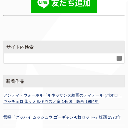
サイト内検索
新着作品
アンディ・ウォーホル「ルネッサンス絵画のディテール (パオロ・
ウッチェロ 聖ゲオルギウスと竜 1460)」版画 1984年
靉嘔「グッバイ.ムッシュウ.ゴーギャン-8枚セット-」版画 1973年