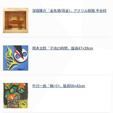
深堀隆介「金魚酒(琉金)」アクリル樹脂 半合枡
岡本太郎「子供の時間」版画47×39cm
中川一政「椿(小)」版画56×42cm