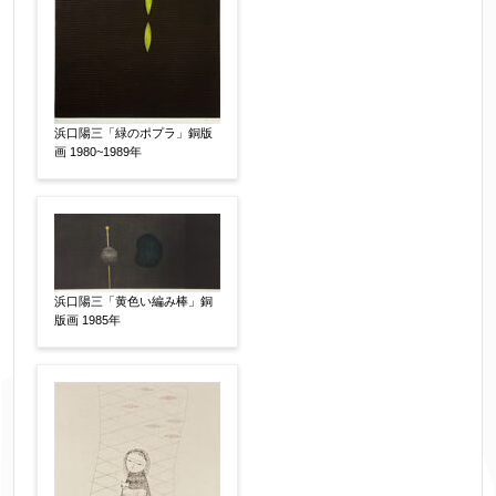
浜口陽三「緑のポプラ」銅版
画 1980~1989年
浜口陽三「黄色い編み棒」銅
版画 1985年