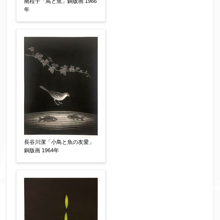
南桂子「鳥と魚」銅版画 1966
年
個人情報の取扱い
について、同意の上送信しま
す。（確認画面は表示されません）
同意する
【必須】
↑ 同意頂けましたらチェックを入れてくださ
い。
長谷川潔「小鳥と魚の友愛」
銅版画 1964年
※データはSSL(Secure Sockets Layer)通信によ
り暗号化して送信されます。