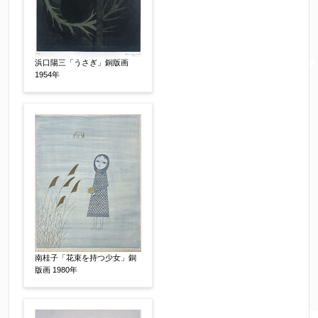
により弊社からのお返事も受信できない場合がご
ざいますので、お電話(
03-6421-6083
)までお問い
合わせください。
浜口陽三「うさぎ」銅版画
1954年
電話番号
【必須】
※携帯電話などご連絡が取りやすいお電話番号を
お願い致します。
郵便番号
【必須】
↓郵便番号を入力すると住所の最初が自動入力さ
南桂子「花束を持つ少女」銅
れます。番地以下は任意でも結構です。
版画 1980年
ご住所
【必須】