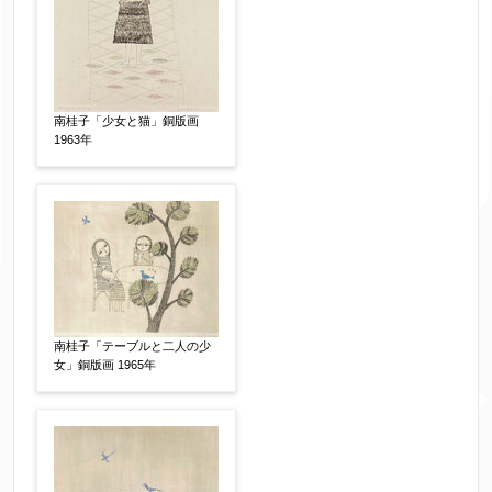
南桂子「少女と猫」銅版画
1963年
南桂子「テーブルと二人の少
女」銅版画 1965年