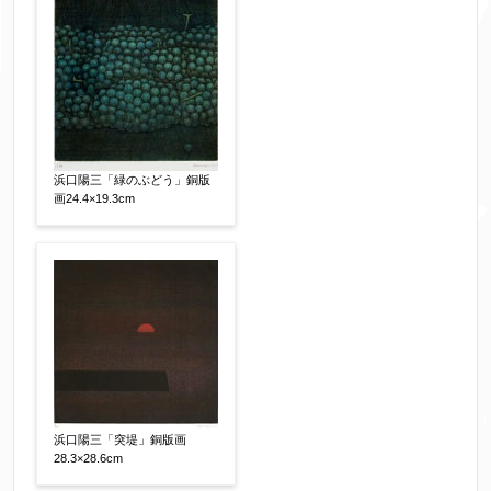
浜口陽三「緑のぶどう」銅版
画24.4×19.3cm
浜口陽三「突堤」銅版画
28.3×28.6cm