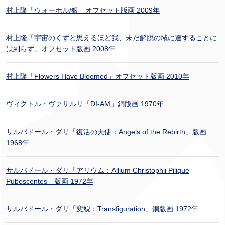
村上隆「ウォーホル/銀」オフセット版画 2009年
村上隆「宇宙のくずと思えるほど我、未だ解脱の域に達することに
は到らず」オフセット版画 2008年
村上隆「Flowers Have Bloomed」オフセット版画 2010年
ヴィクトル・ヴァザルリ「DI-AM」銅版画 1970年
サルバドール・ダリ「復活の天使：Angels of the Rebirth」版画
1968年
サルバドール・ダリ「アリウム：Allium Christophii Pilique
Pubescentes」版画 1972年
サルバドール・ダリ「変貌：Transfiguration」銅版画 1972年