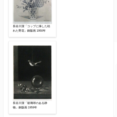
制作年
【任意】
長谷川潔「コップに挿した枯
れた野花」銅版画 1950年
売却希望時期
【任意】
すぐに売りたい
電話で相談したい
その他
他社様の査定価格
【任意】
会社名：
査定額：
長谷川潔「玻璃球のある静
物」銅版画 1959年
※他社様からご提示された査定額がございました