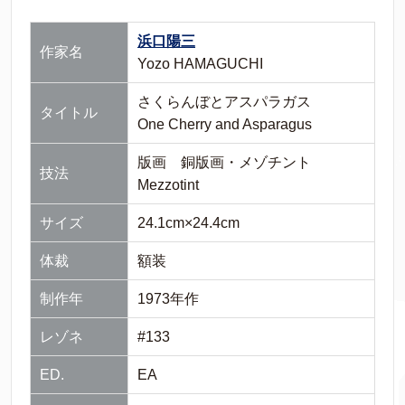
浜口陽三
作家名
Yozo HAMAGUCHI
さくらんぼとアスパラガス
タイトル
One Cherry and Asparagus
版画 銅版画・メゾチント
技法
Mezzotint
サイズ
24.1cm×24.4cm
体裁
額装
制作年
1973年作
レゾネ
#133
ED.
EA