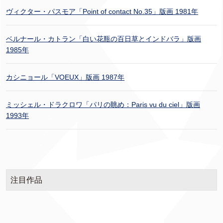
ヴィクター・パスモア「Point of contact No.35」版画 1981年
ベルナール・カトラン「白い花瓶の百日草とインドバラ」版画
1985年
カシニョール「VOEUX」版画 1987年
ミッシェル・ドラクロワ「パリの眺め：Paris vu du ciel」版画
1993年
注目作品