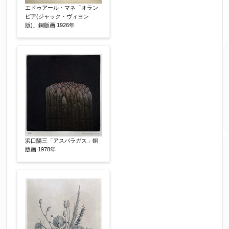
エドゥアール・マネ「オラン
ピア(ジャック・ヴィヨン
絵の画面サイズ
【任意】
版)」銅版画 1926年
体裁
【任意】
額装
軸装
シート
その他
サイン等の有無
【任意】
浜口陽三「アスパラガス」銅
サイン有(自筆)
サイン無
印有
版画 1978年
鑑定証書付
共箱
共シール
その他
限定番号
【任意】