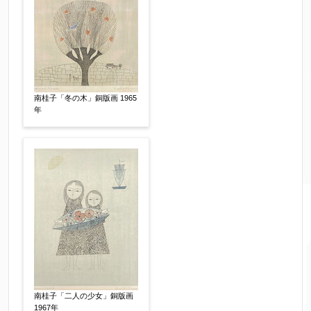
南桂子「冬の木」銅版画 1965
年
南桂子「二人の少女」銅版画
1967年