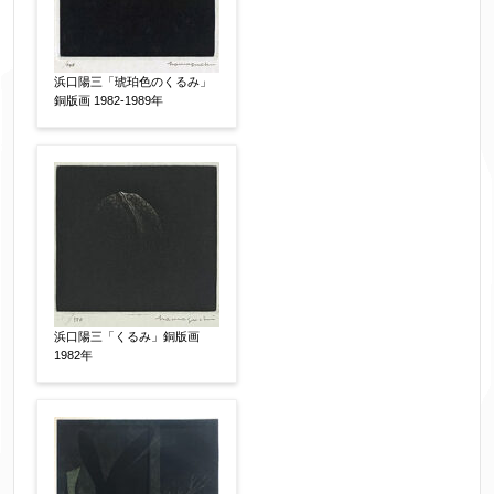
▼
浜口陽三「琥珀色のくるみ」
銅版画 1982-1989年
お名前
【必須】
フリガナ
【任意】
メールアドレス
【必須】
浜口陽三「くるみ」銅版画
1982年
※送信完了後こちらのメールアドレス宛に自動で
送信確認メールをお送りします。もし送信確認メ
ールが受信されない場合は、送信が完了していな
いか、アドレス間違え、迷惑メールフィルター等