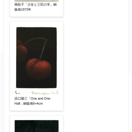
南桂子「少女と三匹の羊」銅
版画1973年
浜口陽三「One and One-
Half」銅版画6×4cm