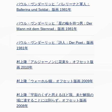
パウル・ヴンダーリッヒ「バレリーナと軍人：
Ballerina und Soldat」版画 1981年
パウル・ヴンダーリッヒ「星の輪を持つ男：Der
Mann mit dem Sternrad」版画 1981年
パウル・ヴンダーリッヒ「詩人：Der Poet」版画
1981年
村上隆「アルジャーノンに花束を」オフセット版
画 2010年
村上隆「ウォーホル/銀」オフセット版画 2009年
村上隆「宇宙のくずと思えるほど我、未だ解脱の
域に達することには到らず」オフセット版画
2008年