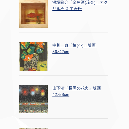
深堀隆介「金魚酒(琉金)」アク
リル樹脂 半合枡
中川一政「椿(小)」版画
56×42cm
山下清「長岡の花火」版画
42×58cm