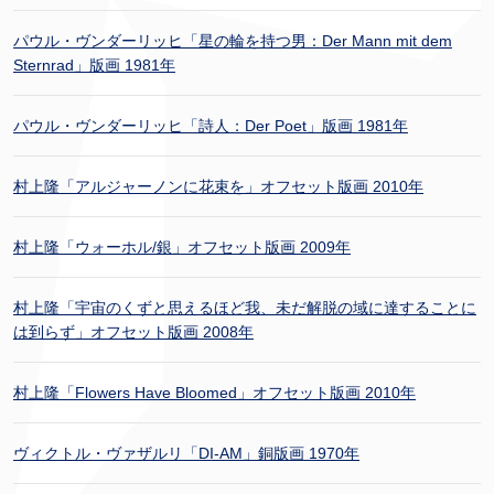
パウル・ヴンダーリッヒ「星の輪を持つ男：Der Mann mit dem
Sternrad」版画 1981年
パウル・ヴンダーリッヒ「詩人：Der Poet」版画 1981年
村上隆「アルジャーノンに花束を」オフセット版画 2010年
村上隆「ウォーホル/銀」オフセット版画 2009年
村上隆「宇宙のくずと思えるほど我、未だ解脱の域に達することに
は到らず」オフセット版画 2008年
村上隆「Flowers Have Bloomed」オフセット版画 2010年
ヴィクトル・ヴァザルリ「DI-AM」銅版画 1970年