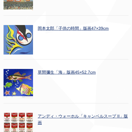
岡本太郎「子供の時間」版画47×39cm
草間彌生「海」版画45×52.7cm
アンディ・ウォーホル「キャンベルスープ II」版
画