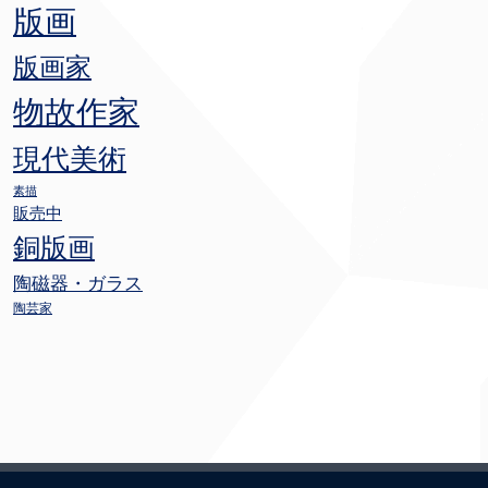
版画
版画家
物故作家
現代美術
素描
販売中
銅版画
陶磁器・ガラス
陶芸家