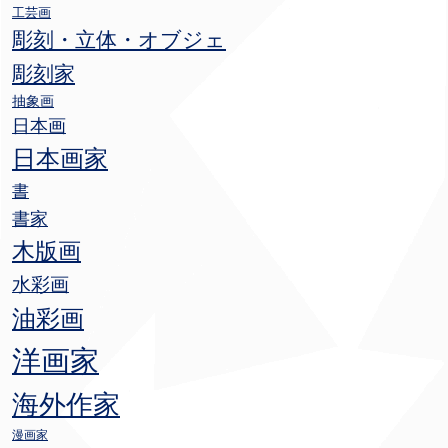
工芸画
彫刻・立体・オブジェ
彫刻家
抽象画
日本画
日本画家
書
書家
木版画
水彩画
油彩画
洋画家
海外作家
漫画家