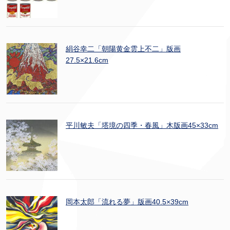
絹谷幸二「朝陽黄金雲上不二」版画
27.5×21.6cm
平川敏夫「塔境の四季・春風」木版画45×33cm
岡本太郎「流れる夢」版画40.5×39cm