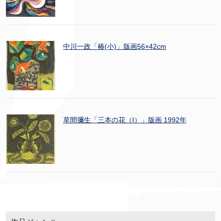
中川一政「椿(小)」版画56×42cm
草間彌生「三本の花（I）」版画 1992年