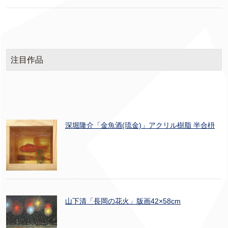
注目作品
深堀隆介「金魚酒(琉金)」アクリル樹脂 半合枡
山下清「長岡の花火」版画42×58cm