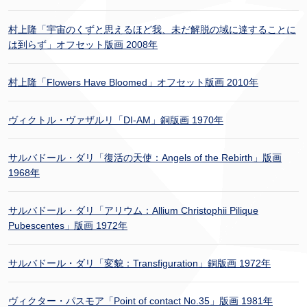
村上隆「宇宙のくずと思えるほど我、未だ解脱の域に達することに
は到らず」オフセット版画 2008年
村上隆「Flowers Have Bloomed」オフセット版画 2010年
ヴィクトル・ヴァザルリ「DI-AM」銅版画 1970年
サルバドール・ダリ「復活の天使：Angels of the Rebirth」版画
1968年
サルバドール・ダリ「アリウム：Allium Christophii Pilique
Pubescentes」版画 1972年
サルバドール・ダリ「変貌：Transfiguration」銅版画 1972年
ヴィクター・パスモア「Point of contact No.35」版画 1981年