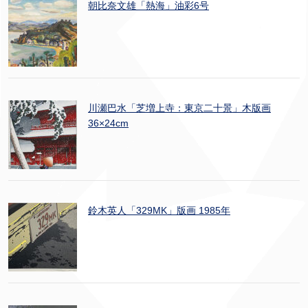
朝比奈文雄「熱海」油彩6号
川瀬巴水「芝増上寺：東京二十景」木版画
36×24cm
鈴木英人「329MK」版画 1985年