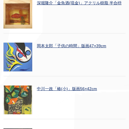
深堀隆介「金魚酒(琉金)」アクリル樹脂 半合枡
岡本太郎「子供の時間」版画47×39cm
中川一政「椿(小)」版画56×42cm