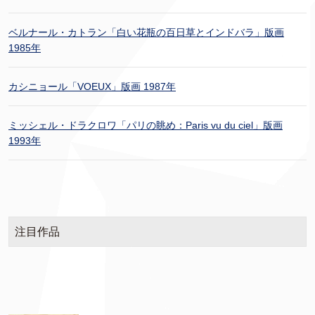
ベルナール・カトラン「白い花瓶の百日草とインドバラ」版画
1985年
カシニョール「VOEUX」版画 1987年
ミッシェル・ドラクロワ「パリの眺め：Paris vu du ciel」版画
1993年
注目作品