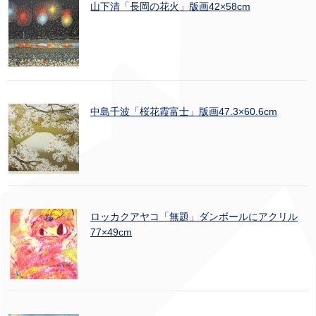
山下清「長岡の花火」版画42×58cm
中島千波「桜花霞富士」版画47.3×60.6cm
ロッカクアヤコ「無題」ダンボールにアクリル
77×49cm