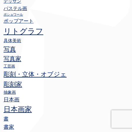
デッサン
パステル画
ポショワール
ポップアート
リトグラフ
具体美術
写真
写真家
工芸画
彫刻・立体・オブジェ
彫刻家
抽象画
日本画
日本画家
書
書家