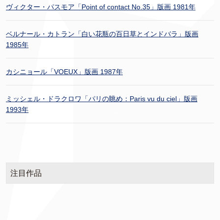
ヴィクター・パスモア「Point of contact No.35」版画 1981年
ベルナール・カトラン「白い花瓶の百日草とインドバラ」版画
1985年
カシニョール「VOEUX」版画 1987年
ミッシェル・ドラクロワ「パリの眺め：Paris vu du ciel」版画
1993年
注目作品