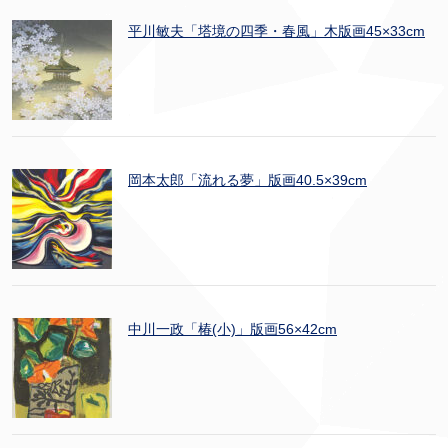
平川敏夫「塔境の四季・春風」木版画45×33cm
岡本太郎「流れる夢」版画40.5×39cm
中川一政「椿(小)」版画56×42cm