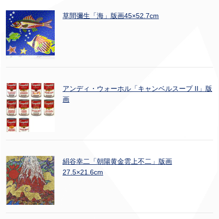
草間彌生「海」版画45×52.7cm
アンディ・ウォーホル「キャンベルスープ II」版
画
絹谷幸二「朝陽黄金雲上不二」版画
27.5×21.6cm