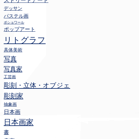
ストリートアート
デッサン
パステル画
ポショワール
ポップアート
リトグラフ
具体美術
写真
写真家
工芸画
彫刻・立体・オブジェ
彫刻家
抽象画
日本画
日本画家
書