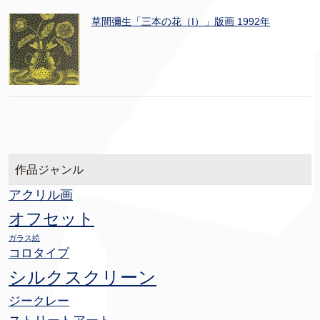
草間彌生「三本の花（I）」版画 1992年
作品ジャンル
アクリル画
オフセット
ガラス絵
コロタイプ
シルクスクリーン
ジークレー