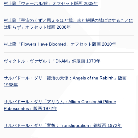
村上隆「ウォーホル/銀」オフセット版画 2009年
村上隆「宇宙のくずと思えるほど我、未だ解脱の域に達することに
は到らず」オフセット版画 2008年
村上隆「Flowers Have Bloomed」オフセット版画 2010年
ヴィクトル・ヴァザルリ「DI-AM」銅版画 1970年
サルバドール・ダリ「復活の天使：Angels of the Rebirth」版画
1968年
サルバドール・ダリ「アリウム：Allium Christophii Pilique
Pubescentes」版画 1972年
サルバドール・ダリ「変貌：Transfiguration」銅版画 1972年