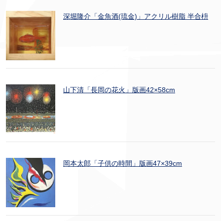
深堀隆介「金魚酒(琉金)」アクリル樹脂 半合枡
山下清「長岡の花火」版画42×58cm
岡本太郎「子供の時間」版画47×39cm