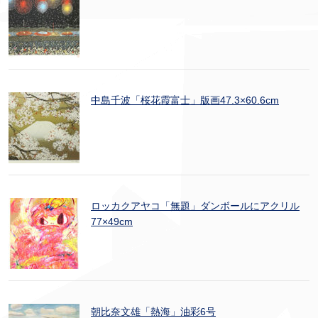
中島千波「桜花霞富士」版画47.3×60.6cm
ロッカクアヤコ「無題」ダンボールにアクリル
77×49cm
朝比奈文雄「熱海」油彩6号