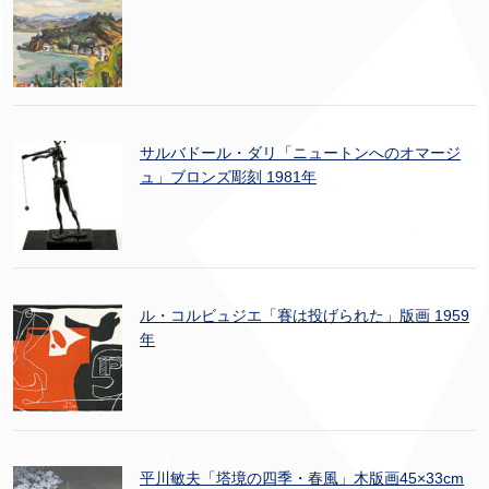
サルバドール・ダリ「ニュートンへのオマージ
ュ」ブロンズ彫刻 1981年
ル・コルビュジエ「賽は投げられた」版画 1959
年
平川敏夫「塔境の四季・春風」木版画45×33cm