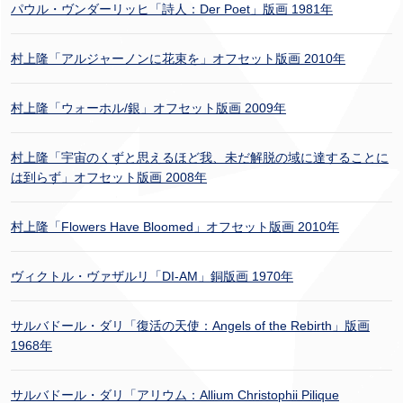
パウル・ヴンダーリッヒ「詩人：Der Poet」版画 1981年
村上隆「アルジャーノンに花束を」オフセット版画 2010年
村上隆「ウォーホル/銀」オフセット版画 2009年
村上隆「宇宙のくずと思えるほど我、未だ解脱の域に達することに
は到らず」オフセット版画 2008年
村上隆「Flowers Have Bloomed」オフセット版画 2010年
ヴィクトル・ヴァザルリ「DI-AM」銅版画 1970年
サルバドール・ダリ「復活の天使：Angels of the Rebirth」版画
1968年
サルバドール・ダリ「アリウム：Allium Christophii Pilique