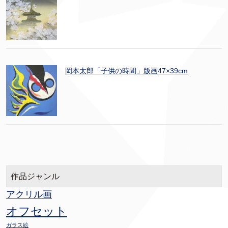
岡本太郎「子供の時間」版画47×39cm
作品ジャンル
アクリル画
オフセット
ガラス絵