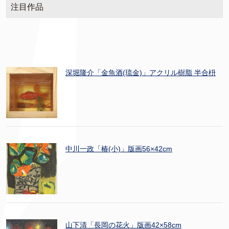
注目作品
深堀隆介「金魚酒(琉金)」アクリル樹脂 半合枡
中川一政「椿(小)」版画56×42cm
山下清「長岡の花火」版画42×58cm