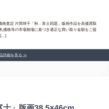
価格査定 片岡球子「秋：富士四題」版画作品を高価買取
落札価格等の市場相場に基づき適正な買い取り金額をご提
…]
品詳細を見る ≫
」版画38.5×46cm