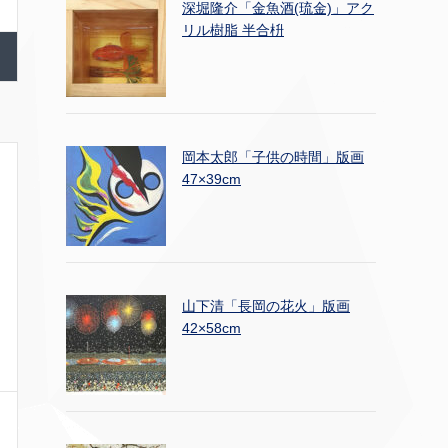
深堀隆介「金魚酒(琉金)」アク
リル樹脂 半合枡
岡本太郎「子供の時間」版画
47×39cm
山下清「長岡の花火」版画
42×58cm