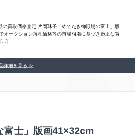
品の買取価格査定 片岡球子「めでたき御殿場の富士」版
料でオークション落札価格等の市場相場に基づき適正な買
…]
品詳細を見る ≫
士」版画41×32cm