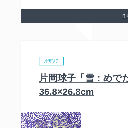
作
片岡球子
片岡球子「雪：めで
36.8×26.8cm