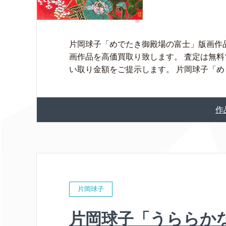
片岡球子「めでたき御殿場の富士」版画作
画作品を高価買取り致します。 査定は無
い取り金額をご提示します。 片岡球子「め [
作
片岡球子
片岡球子「うららかな富