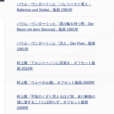
パウル・ヴンダーリッヒ「バレリーナと軍人：
Ballerina und Soldat」版画 1981年
パウル・ヴンダーリッヒ「星の輪を持つ男：Der
Mann mit dem Sternrad」版画 1981年
パウル・ヴンダーリッヒ「詩人：Der Poet」版画
1981年
村上隆「アルジャーノンに花束を」オフセット版
画 2010年
村上隆「ウォーホル/銀」オフセット版画 2009年
村上隆「宇宙のくずと思えるほど我、未だ解脱の
域に達することには到らず」オフセット版画
2008年