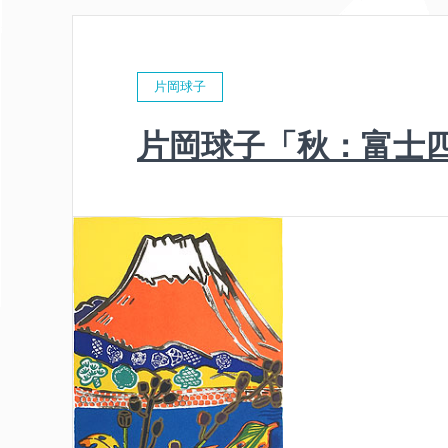
片岡球子
片岡球子「秋：富士四題