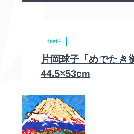
片岡球子
片岡球子「めでたき
44.5×53cm