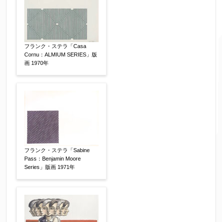
ざいますので、お電話(
03-6421-6083
)までお問い
合わせください。
電話番号
【必須】
フランク・ステラ「Casa
Cornu：ALMIUM SERIES」版
画 1970年
※携帯電話などご連絡が取りやすいお電話番号を
お願い致します。
郵便番号
【必須】
フランク・ステラ「Sabine
↓郵便番号を入力すると住所の最初が自動入力さ
Pass：Benjamin Moore
Series」版画 1971年
れます。番地以下は任意でも結構です。
ご住所
【必須】