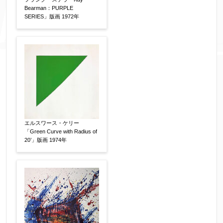
し上げます。
Bearman：PURPLE
SERIES」版画 1972年
作品コンディション
【任意】
エルスワース・ケリー
「Green Curve with Radius of
20’」版画 1974年
その他
【任意】