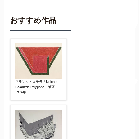
わかる範囲でご入力ください。
※不明な項目は空欄で結構です。
おすすめ作品
▼
作品の作家名
【任意】
作品の画題
【任意】
フランク・ステラ「Union：
Eccentric Polygons」版画
1974年
作品の技法
【任意】
日本画
油彩画
版画
水彩
素描
立体
その他