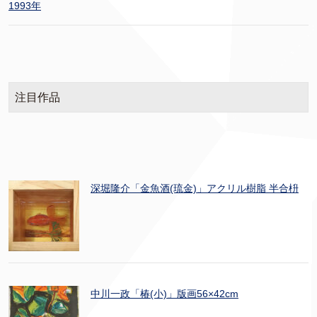
1993年
注目作品
深堀隆介「金魚酒(琉金)」アクリル樹脂 半合枡
中川一政「椿(小)」版画56×42cm