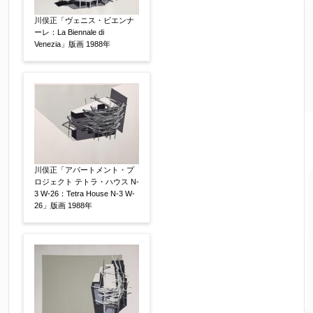
絵の画面サイズ
【任意】
川俣正「ヴェニス・ビエンナ
ーレ：La Biennale di
Venezia」版画 1988年
体裁
【任意】
額装
軸装
シート
その他
サイン等の有無
【任意】
川俣正「アパートメント・プ
サイン有(自筆)
サイン無
印有
ロジェクト テトラ・ハウス N-
鑑定証書付
共箱
共シール
3 W-26：Tetra House N-3 W-
26」版画 1988年
その他
限定番号
【任意】