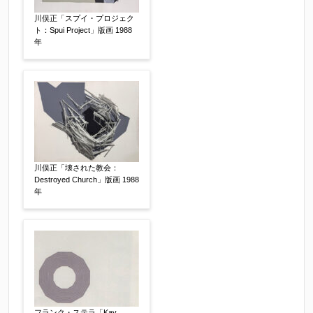
制作年
【任意】
川俣正「スプイ・プロジェク
ト：Spui Project」版画 1988
年
売却希望時期
【任意】
すぐに売りたい
電話で相談したい
その他
他社様の査定価格
【任意】
川俣正「壊された教会：
会社名：
Destroyed Church」版画 1988
年
査定額：
※他社様からご提示された査定額がございました
らお知らせください。その価格が適切かお返事申
フランク・ステラ「Kay