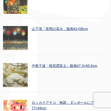
山下清「長岡の花火」版画42×58cm
中島千波「桜花霞富士」版画47.3×60.6cm
ロッカクアヤコ「無題」ダンボールにアクリル
77×49cm