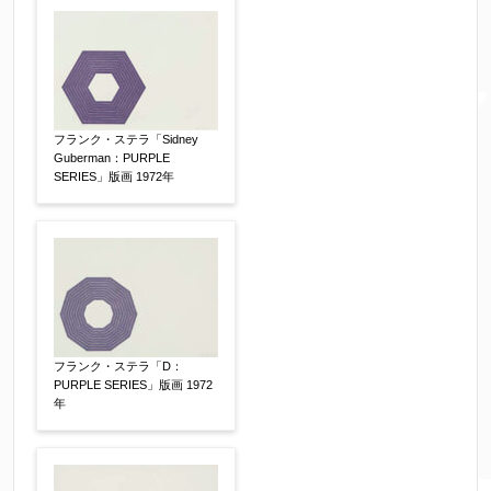
▼
お名前
【必須】
フランク・ステラ「Sidney
Guberman：PURPLE
SERIES」版画 1972年
フリガナ
【任意】
メールアドレス
【必須】
※送信完了後こちらのメールアドレス宛に自動で
フランク・ステラ「D：
送信確認メールをお送りします。もし送信確認メ
PURPLE SERIES」版画 1972
年
ールが受信されない場合は、送信が完了していな
いか、アドレス間違え、迷惑メールフィルター等
により弊社からのお返事も受信できない場合がご