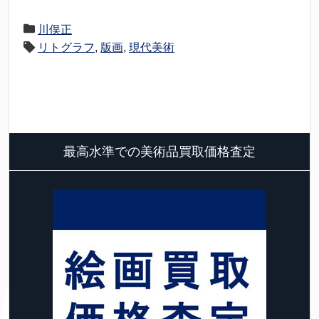
川俣正
リトグラフ
,
版画
,
現代美術
最高水準での美術品買取価格査定