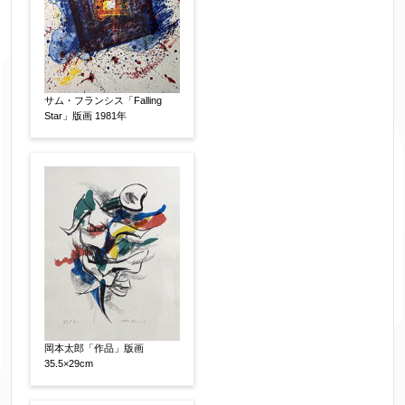
サム・フランシス「Falling
Star」版画 1981年
添付画像
【任意】
※添付画像は5MBまでのjpg、gif、pig、pdf形式
にてお送りください。
※追加や複数点ある場合はフォーム送信後に送ら
れてくる送信確認メール記載のアドレスからもお
送り頂けます。
岡本太郎「作品」版画
35.5×29cm
お客様情報をご入力ください。