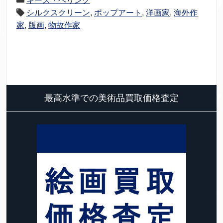
キース・ヘリング
シルクスクリーン
,
ポップアート
,
洋画家
,
海外作
家
,
版画
,
物故作家
最高水準での美術品買取価格査定