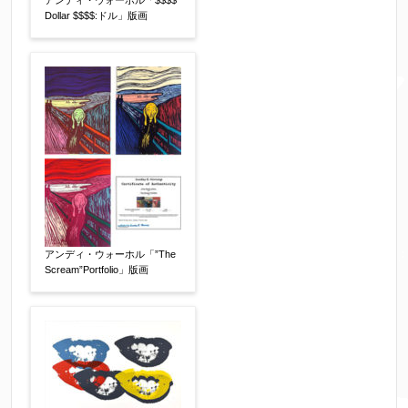
アンディ・ウォーホル「$$$$
送信確認メールをお送りします。もし送信確認メ
Dollar $$$$:ドル」版画
ールが受信されない場合は、送信が完了していな
いか、アドレス間違え、迷惑メールフィルター等
により弊社からのお返事も受信できない場合がご
ざいますので、お電話(
03-6421-6083
)までお問い
合わせください。
電話番号
【必須】
※携帯電話などご連絡が取りやすいお電話番号を
お願い致します。
アンディ・ウォーホル「”The
Scream”Portfolio」版画
郵便番号
【必須】
↓郵便番号を入力すると住所の最初が自動入力さ