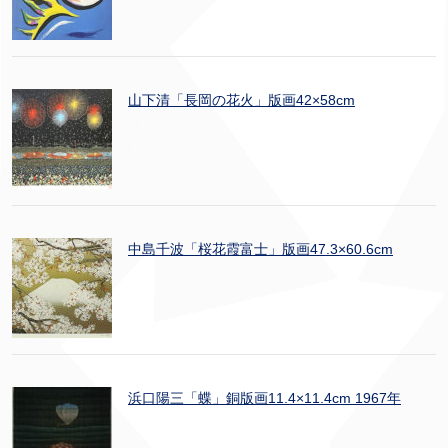
山下清「長岡の花火」版画42×58cm
中島千波「桜花霞富士」版画47.3×60.6cm
浜口陽三「蝶」銅版画11.4×11.4cm 1967年