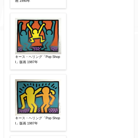
画 1990年
キース・ヘリング「Pop Shop
I」版画 1987年
添付画像
【任意】
※添付画像は5MBまでのjpg、gif、pig、pdf形式
にてお送りください。
キース・ヘリング「Pop Shop
※追加や複数点ある場合はフォーム送信後に送ら
I」版画 1987年
れてくる送信確認メール記載のアドレスからもお