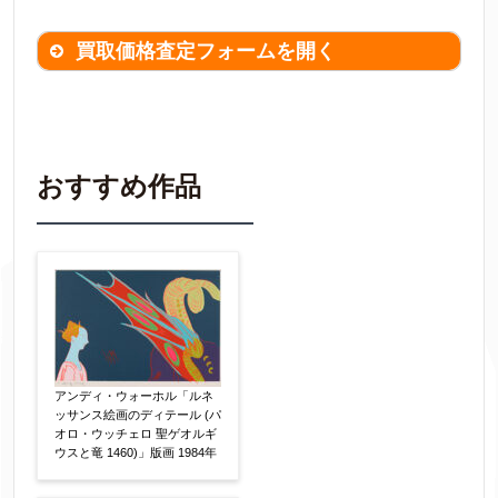
買取価格査定フォームを開く
買取価格査定は
無料
です。
作品の情報を
わかる範囲でご入力ください。
※不明な項目は空欄で結構です。
おすすめ作品
▼
作品の作家名
【任意】
作品の画題
【任意】
アンディ・ウォーホル「ルネ
ッサンス絵画のディテール (パ
オロ・ウッチェロ 聖ゲオルギ
ウスと竜 1460)」版画 1984年
作品の技法
【任意】