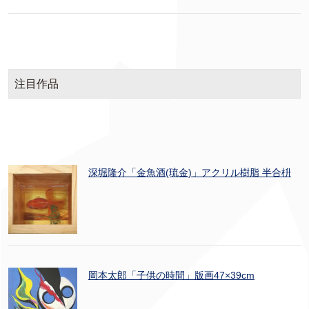
注目作品
深堀隆介「金魚酒(琉金)」アクリル樹脂 半合枡
岡本太郎「子供の時間」版画47×39cm