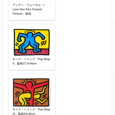
れます。番地以下は任意でも結構です。
アンディ・ウォーホル「I
Love Your Kiss Forever
Forever」版画
ご住所
【必須】
キース・ヘリング「Pop Shop
II」版画27.3×34cm
ご要望などがございましたらご入力ください
【任意】
キース・ヘリング「Pop Shop
IV」版画34×42cm