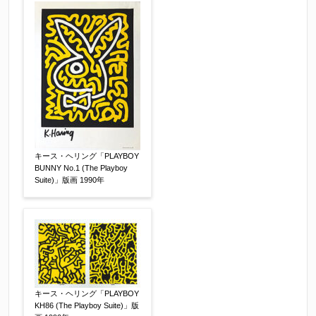
※他社様からご提示された査定額がございました
らお知らせください。その価格が適切かお返事申
し上げます。
作品コンディション
【任意】
キース・ヘリング「PLAYBOY
BUNNY No.1 (The Playboy
Suite)」版画 1990年
キース・ヘリング「PLAYBOY
その他
【任意】
KH86 (The Playboy Suite)」版