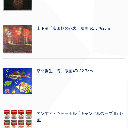
山下清「富田林の花火」版画 51.5×62cm
草間彌生「海」版画45×52.7cm
アンディ・ウォーホル「キャンベルスープ II」版
画