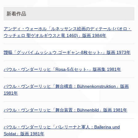
新着作品
アンディ・ウォーホル「ルネッサンス絵画のディテール (パオロ・
ウッチェロ 聖ゲオルギウスと竜 1460)」版画 1984年
靉嘔「グッバイ.ムッシュウ.ゴーギャン-8枚セット-」版画 1973年
パウル・ヴンダーリッヒ「Rosa-5点セット-」版画集 1981年
パウル・ヴンダーリッヒ「舞台構造：Bühnenkonstruktion」版画
1981年
パウル・ヴンダーリッヒ「舞台装置：Bühnenbild」版画 1981年
パウル・ヴンダーリッヒ「バレリーナと軍人：Ballerina und
Soldat」版画 1981年