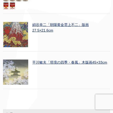
絹谷幸二「朝陽黄金雲上不二」版画
27.5×21.6cm
平川敏夫「塔境の四季・春風」木版画45×33cm