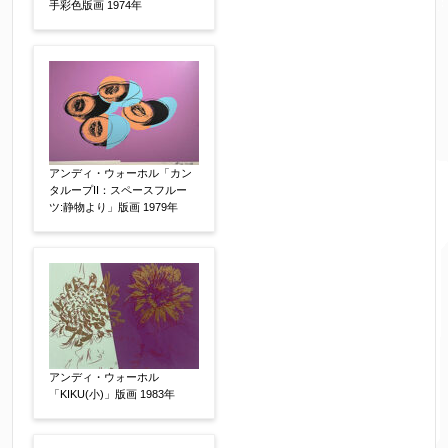
手彩色版画 1974年
限定番号
【任意】
制作年
【任意】
アンディ・ウォーホル「カン
タループII：スペースフルー
ツ:静物より」版画 1979年
売却希望時期
【任意】
すぐに売りたい
電話で相談したい
その他
他社様の査定価格
【任意】
会社名：
アンディ・ウォーホル
「KIKU(小)」版画 1983年
査定額：