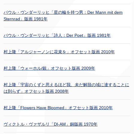
パウル・ヴンダーリッヒ「星の輪を持つ男：Der Mann mit dem
Sternrad」版画 1981年
パウル・ヴンダーリッヒ「詩人：Der Poet」版画 1981年
村上隆「アルジャーノンに花束を」オフセット版画 2010年
村上隆「ウォーホル/銀」オフセット版画 2009年
村上隆「宇宙のくずと思えるほど我、未だ解脱の域に達することに
は到らず」オフセット版画 2008年
村上隆「Flowers Have Bloomed」オフセット版画 2010年
ヴィクトル・ヴァザルリ「DI-AM」銅版画 1970年