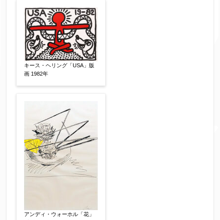
日本画
油彩画
版画
水彩
素描
立体
その他
絵の画面サイズ
【任意】
キース・ヘリング「USA」版
画 1982年
体裁
【任意】
額装
軸装
シート
その他
サイン等の有無
【任意】
サイン有(自筆)
サイン無
印有
鑑定証書付
共箱
共シール
その他
アンディ・ウォーホル「花」