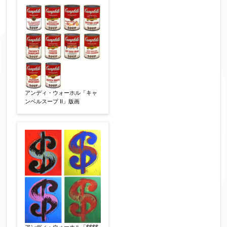
送り頂けます。
お客様情報をご入力ください。
▼
お名前
【必須】
アンディ・ウォーホル「キャ
ンベルスープ II」版画
フリガナ
【任意】
メールアドレス
【必須】
※送信完了後こちらのメールアドレス宛に自動で