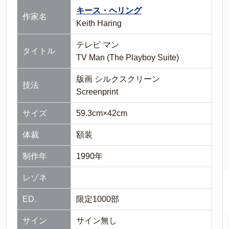
キース・ヘリング
作家名
Keith Haring
テレビ マン
タイトル
TV Man (The Playboy Suite)
版画 シルクスクリーン
技法
Screenprint
サイズ
59.3cm×42cm
体裁
額装
制作年
1990年
レゾネ
ED.
限定1000部
サイン
サイン無し