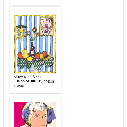
個人情報の取扱い
について、同意の上送信しま
す。（確認画面は表示されません）
同意する
【必須】
ジェームス・リジィ
「PASSION FRUIT」3D版画
↑ 同意頂けましたらチェックを入れてくださ
1989年
い。