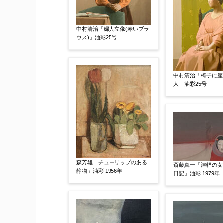
中村清治「婦人立像(赤いブラ
ウス)」油彩25号
中村清治「椅子に座
人」油彩25号
添付画像
【任意】
※添付画像は5MBまでのjpg、gif、pig
森芳雄「チューリップのある
斎藤真一「津軽の女
※追加や複数点ある場合はフォーム送信
静物」油彩 1956年
日記」油彩 1979年
もお送り頂けます。
お客様情報をご入力ください。