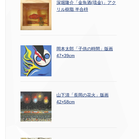
深堀隆介「金魚酒(琉金)」アク
リル樹脂 半合枡
岡本太郎「子供の時間」版画
47×39cm
山下清「長岡の花火」版画
42×58cm