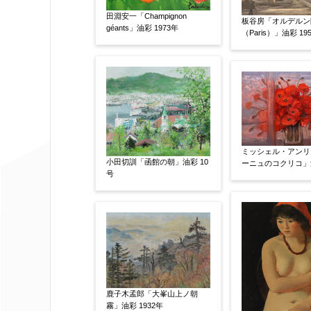
田淵安一「Champignon
その他
板谷房「オルデルン
géants」油彩 1973年
（Paris）」油彩 19
限定番号
【任意】
制作年
【任意】
ミッシェル・アンリ
小田切訓「函館の朝」油彩 10
ーニュのコクリコ」油
号
売却希望時期
【任意】
すぐに売りたい
電話で相談した
他社様の査定価格
【任意】
会社名：
鹿子木孟郎「大峯山上ノ朝
霧」油彩 1932年