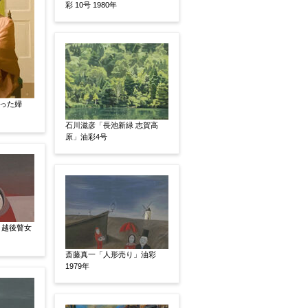
彩 10号 1980年
った婦
石川滋彦「長池新緑 志賀高
原」油彩4号
、pdf形式にてお送りください。
 越後瞽女
後に送られてくる送信確認メール記載のアドレスから
斎藤真一「人形売り」油彩
1979年