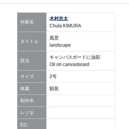
木村忠太
作家名
Chuta KIMURA
風景
タイトル
landscape
キャンバスボードに油彩
技法
Oil on canvasboard
サイズ
2号
体裁
額装
制作年
レゾネ
ED.