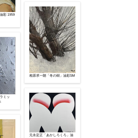
いましたらお知らせください。その価格が適切かお返
彩 1959
相原求一朗「冬の樹」油彩SM
ラミッ
年
元永定正「あかしろくろ」油