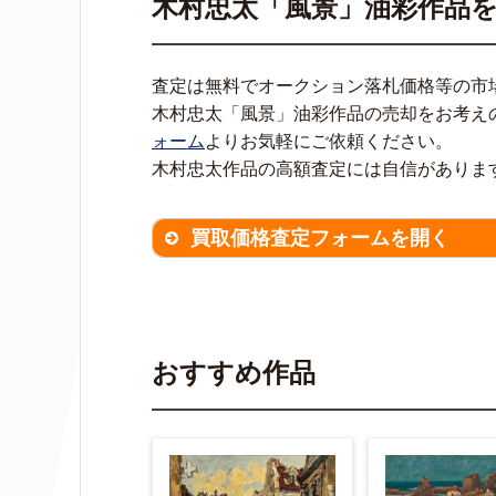
木村忠太「風景」油彩作品
査定は無料でオークション落札価格等の市
木村忠太「風景」油彩作品の売却をお考え
ォーム
よりお気軽にご依頼ください。
木村忠太作品の高額査定には自信がありま
買取価格査定フォームを開く
買取価格査定は
無料
です。
作品の
※不明な項目は空欄で結構です。
▼
おすすめ作品
作品の作家名
【任意】