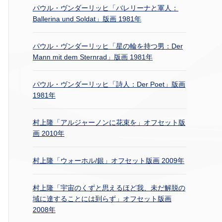
パウル・ヴンダーリッヒ「バレリーナと軍人：
Ballerina und Soldat」版画 1981年
パウル・ヴンダーリッヒ「星の輪を持つ男：Der
Mann mit dem Sternrad」版画 1981年
パウル・ヴンダーリッヒ「詩人：Der Poet」版画
1981年
村上隆「アルジャーノンに花束を」オフセット版
画 2010年
村上隆「ウォーホル/銀」オフセット版画 2009年
村上隆「宇宙のくずと思えるほど我、未だ解脱の
域に達することには到らず」オフセット版画
2008年