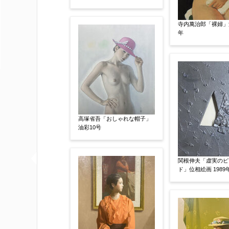
査定額：
※他社様からご提示された査定額がござ
寺内萬治郎「裸婦」油
年
事申し上げます。
作品コンディション
【任意】
高塚省吾「おしゃれな帽子」
油彩10号
関根伸夫「虚実のピ
ド」位相絵画 1989
その他
【任意】