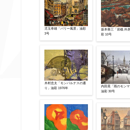
作品の画題
【任意】
児玉幸雄「パリー風景」油彩
坂本善三「岩礁 外房
作品の技法
3号
【任意】
彩 10号
日本画
油彩画
版画
水彩
その他
絵の画面サイズ
【任意】
木村忠太「モンパルナスの通
内田晃「雨のモンマ
り」油彩 1976年
油彩 30号
体裁
【任意】
額装
軸装
シート
その他
サイン等の有無
【任意】
サイン有(自筆)
サイン無
印