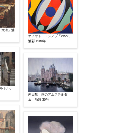
 太海」油
オノサト・トシノブ「Work」
油彩 1980年
素描
立体
ルトル」
内田晃「雨のアムステルダ
ム」油彩 30号
有
鑑定証書付
共箱
共シール