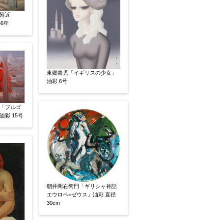
附近
56年
東郷青児「イギリスの少女」
油彩 6号
「ブルゴ
彩 15号
い
その他
朝井閑右衛門「ギリシャ神話
エウロペ=ゼウス」油彩 直径
30cm