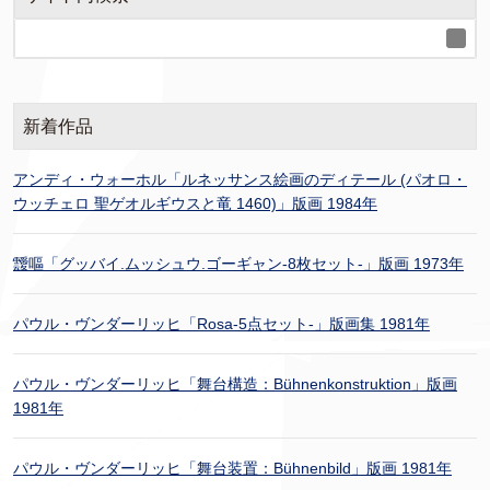
新着作品
アンディ・ウォーホル「ルネッサンス絵画のディテール (パオロ・
ウッチェロ 聖ゲオルギウスと竜 1460)」版画 1984年
靉嘔「グッバイ.ムッシュウ.ゴーギャン-8枚セット-」版画 1973年
パウル・ヴンダーリッヒ「Rosa-5点セット-」版画集 1981年
パウル・ヴンダーリッヒ「舞台構造：Bühnenkonstruktion」版画
1981年
パウル・ヴンダーリッヒ「舞台装置：Bühnenbild」版画 1981年