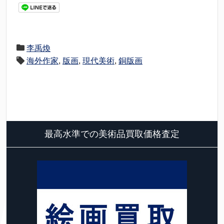
李禹煥
海外作家
,
版画
,
現代美術
,
銅版画
最高水準での美術品買取価格査定