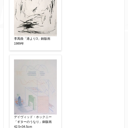
添付画像
【任意】
李禹煥「港より3」銅版画
1989年
※添付画像は5MBまでのjpg、gif、pig、pdf形式
にてお送りください。
※追加や複数点ある場合はフォーム送信後に送ら
れてくる送信確認メール記載のアドレスからもお
送り頂けます。
お客様情報をご入力ください。
デイヴィッド・ホックニー
▼
「ギターのうなり」銅版画
42.5×34.5cm