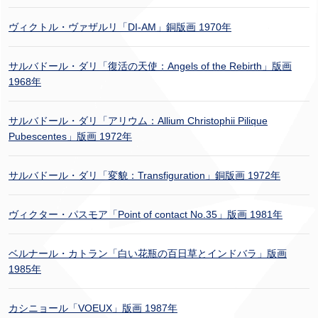
ヴィクトル・ヴァザルリ「DI-AM」銅版画 1970年
サルバドール・ダリ「復活の天使：Angels of the Rebirth」版画
1968年
サルバドール・ダリ「アリウム：Allium Christophii Pilique
Pubescentes」版画 1972年
サルバドール・ダリ「変貌：Transfiguration」銅版画 1972年
ヴィクター・パスモア「Point of contact No.35」版画 1981年
ベルナール・カトラン「白い花瓶の百日草とインドバラ」版画
1985年
カシニョール「VOEUX」版画 1987年