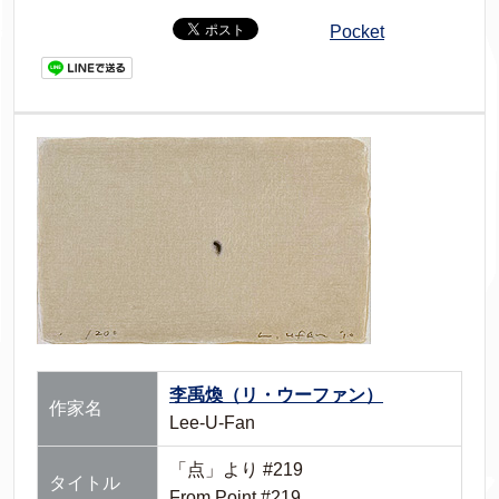
Pocket
李禹煥（リ・ウーファン）
作家名
Lee-U-Fan
「点」より #219
タイトル
From Point #219