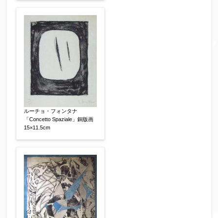
電話番号
【必須】
※携帯電話などご連絡が取りやすいお電話番号を
お願い致します。
郵便番号
【必須】
ルーチョ・フォンタナ
「Concetto Spaziale」銅版画
15×11.5cm
↓郵便番号を入力すると住所の最初が自動入力さ
れます。番地以下は任意でも結構です。
ご住所
【必須】