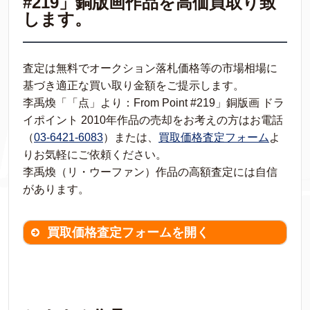
#219」銅版画作品を高価買取り致
します。
査定は無料でオークション落札価格等の市場相場に
基づき適正な買い取り金額をご提示します。
李禹煥「「点」より：From Point #219」銅版画 ドラ
イポイント 2010年作品の売却をお考えの方はお電話
（
03-6421-6083
）または、
買取価格査定フォーム
よ
りお気軽にご依頼ください。
李禹煥（リ・ウーファン）作品の高額査定には自信
があります。
買取価格査定フォームを開く
買取価格査定は
無料
です。
作品の情報を
わかる範囲でご入力ください。
※不明な項目は空欄で結構です。