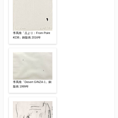
作品コンディション
【任意】
李禹煥「点より：From Point
#238」銅版画 2016年
その他
【任意】
李禹煥「Desert GINZA-1」銅
版画 1999年