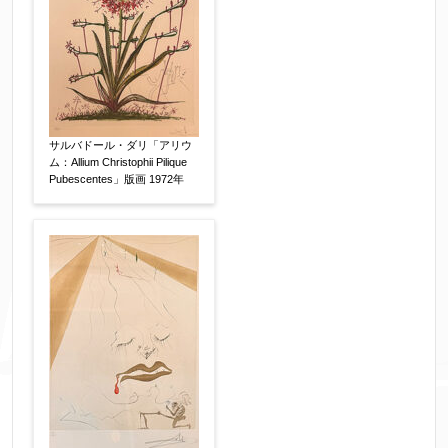
個人情報の取扱い
について、同意の上送信しま
す。（確認画面は表示されません）
同意する
【必須】
↑ 同意頂けましたらチェックを入れてくださ
サルバドール・ダリ「アリウ
い。
ム：Allium Christophii Pilique
Pubescentes」版画 1972年
※データはSSL(Secure Sockets Layer)通信によ
り暗号化して送信されます。