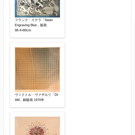
フランク・ステラ「Swan
Engraving Blue」版画
98.4×80cm
ご要望などがございましたらご入力ください
【任意】
ヴィクトル・ヴァザルリ「DI-
AM」銅版画 1970年