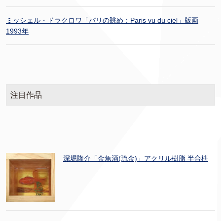
ミッシェル・ドラクロワ「パリの眺め：Paris vu du ciel」版画
1993年
注目作品
深堀隆介「金魚酒(琉金)」アクリル樹脂 半合枡