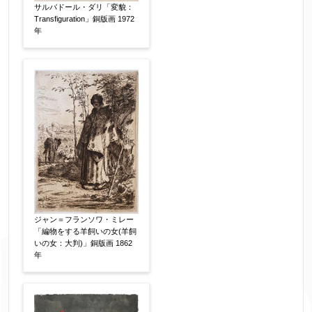
サルバドール・ダリ「変貌：
Transfiguration」銅版画 1972
年
ジャン＝フランソワ・ミレー
「編物をする羊飼いの女(羊飼
いの女：大判)」銅版画 1862
年