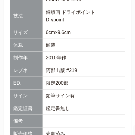
銅版画 ドライポイント
技法
Drypoint
サイズ
6cm×9.6cm
体裁
額装
制作年
2010年作
レゾネ
阿部出版 #219
ED.
限定200部
サイン
鉛筆サイン有
鑑定証書
鑑定書無し
備考
販売価格
売却済み