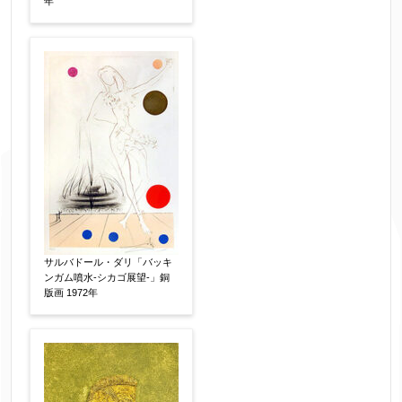
年
サルバドール・ダリ「バッキ
ンガム噴水-シカゴ展望-」銅
版画 1972年