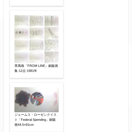
お名前
【必須】
フリガナ
【任意】
メールアドレス
【必須】
李禹煥「FROM LINE」銅版画
集-12点-1981年
※送信完了後こちらのメールアドレス宛に自動で
送信確認メールをお送りします。もし送信確認メ
ールが受信されない場合は、送信が完了していな
いか、アドレス間違え、迷惑メールフィルター等
により弊社からのお返事も受信できない場合がご
ジェームス・ローゼンクイス
ざいますので、お電話(
03-6421-6083
)までお問い
ト「Federal Spending」銅版
合わせください。
画44.5×91cm