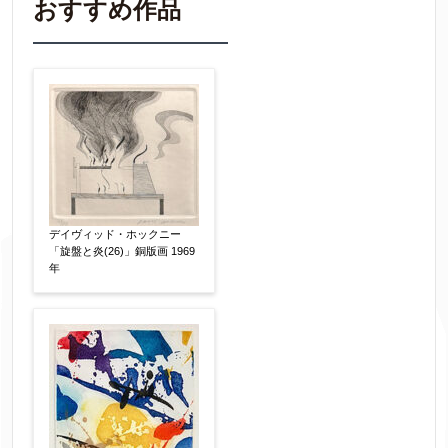
おすすめ作品
▼
作品の作家名
【任意】
作品の画題
【任意】
デイヴィッド・ホックニー
「旋盤と炎(26)」銅版画 1969
作品の技法
【任意】
年
日本画
油彩画
版画
水彩
素描
立体
その他
絵の画面サイズ
【任意】