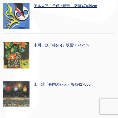
岡本太郎「子供の時間」版画47×39cm
中川一政「椿(小)」版画56×42cm
山下清「長岡の花火」版画42×58cm