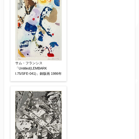
体裁
【任意】
額装
軸装
シート
その他
サイン等の有無
【任意】
サイン有(自筆)
サイン無
印有
サム・フランシス
「Untitled(LEMBARK
鑑定証書付
共箱
共シール
I.75/SFE-041)」銅版画 1986年
その他
限定番号
【任意】
制作年
【任意】