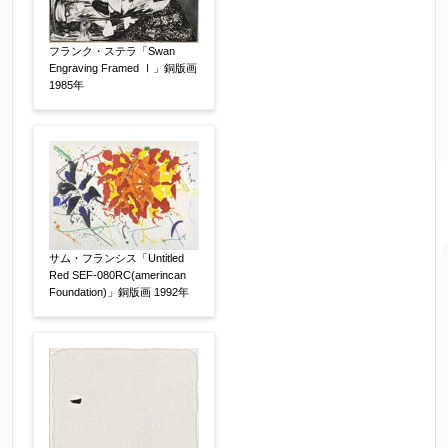
売却希望時期
フランク・ステラ「Swan
【任意】
Engraving Framed Ⅰ」銅版画
すぐに売りたい
電話で相談したい
1985年
その他
他社様の査定価格
【任意】
会社名：
サム・フランシス「Untitled
Red SEF-080RC(amerincan
査定額：
Foundation)」銅版画 1992年
※他社様からご提示された査定額がございました
らお知らせください。その価格が適切かお返事申
し上げます。