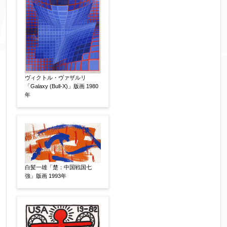
添付画像
【任意】
ヴィクトル・ヴァザルリ
※添付画像は5MBまでのjpg、gif、pig、pdf形式
「Galaxy (Bull-X)」版画 1980
にてお送りください。
年
※追加や複数点ある場合はフォーム送信後に送ら
れてくる送信確認メール記載のアドレスからもお
送り頂けます。
お客様情報をご入力ください。
白髪一雄「楚：中国戦国七
強」版画 1993年
▼
お名前
【必須】