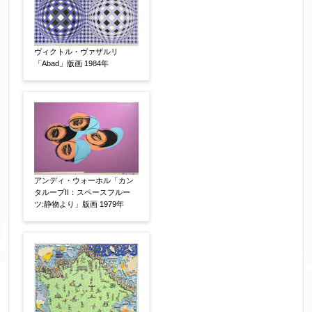
個人情報の取扱い
について、同意の上送信しま
す。（確認画面は表示されません）
ヴィクトル・ヴァザルリ
同意する
【必須】
「Abad」版画 1984年
↑ 同意頂けましたらチェックを入れてくださ
い。
アンディ・ウォーホル「カン
※データはSSL(Secure Sockets Layer)通信によ
タループII：スペースフルー
り暗号化して送信されます。
ツ:静物より」版画 1979年