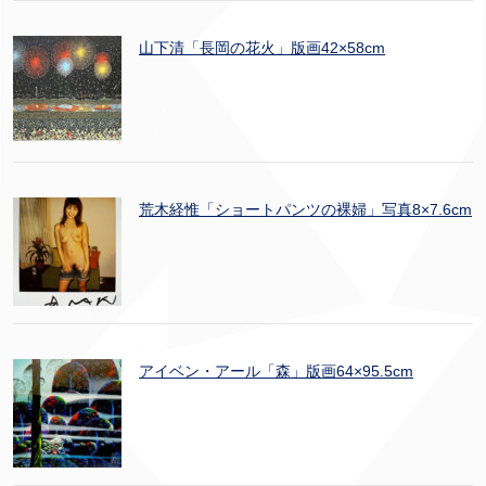
山下清「長岡の花火」版画42×58cm
荒木経惟「ショートパンツの裸婦」写真8×7.6cm
アイベン・アール「森」版画64×95.5cm