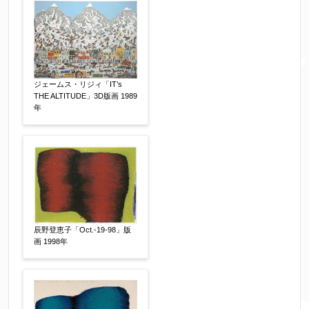
※携帯電話などご連絡が取りやすいお電話番号を
お願い致します。
ジェームス・リジィ「IT’s
THE ALTITUDE」3D版画 1989
郵便番号
【必須】
年
↓郵便番号を入力すると住所の最初が自動入力さ
れます。番地以下は任意でも結構です。
ご住所
【必須】
辰野登恵子「Oct.-19-98」版
画 1998年