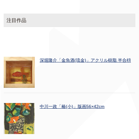
注目作品
深堀隆介「金魚酒(琉金)」アクリル樹脂 半合枡
中川一政「椿(小)」版画56×42cm