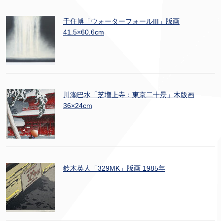
千住博「ウォーターフォールIII」版画
41.5×60.6cm
川瀬巴水「芝増上寺：東京二十景」木版画
36×24cm
鈴木英人「329MK」版画 1985年