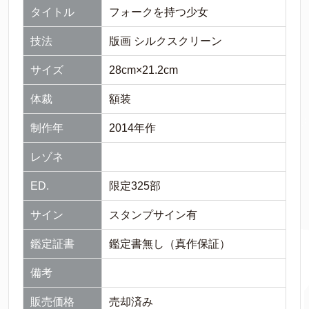
タイトル
フォークを持つ少女
技法
版画 シルクスクリーン
サイズ
28cm×21.2cm
体裁
額装
制作年
2014年作
レゾネ
ED.
限定325部
サイン
スタンプサイン有
鑑定証書
鑑定書無し（真作保証）
備考
販売価格
売却済み