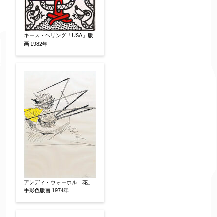
キース・ヘリング「USA」版
フリガナ
【任意】
画 1982年
メールアドレス
【必須】
※送信完了後こちらのメールアドレス宛に自動で
送信確認メールをお送りします。もし送信確認メ
ールが受信されない場合は、送信が完了していな
いか、アドレス間違え、迷惑メールフィルター等
により弊社からのお返事も受信できない場合がご
ざいますので、お電話(
03-6421-6083
)までお問い
アンディ・ウォーホル「花」
合わせください。
手彩色版画 1974年
電話番号
【必須】