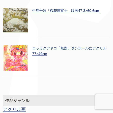
中島千波「桜花霞富士」版画47.3×60.6cm
ロッカクアヤコ「無題」ダンボールにアクリル
77×49cm
作品ジャンル
アクリル画