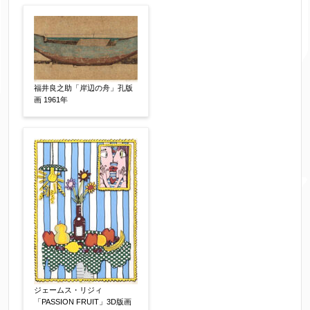
体裁
【任意】
額装
軸装
シート
その他
福井良之助「岸辺の舟」孔版
サイン等の有無
【任意】
画 1961年
サイン有(自筆)
サイン無
印有
鑑定証書付
共箱
共シール
その他
限定番号
【任意】
制作年
【任意】
ジェームス・リジィ
「PASSION FRUIT」3D版画