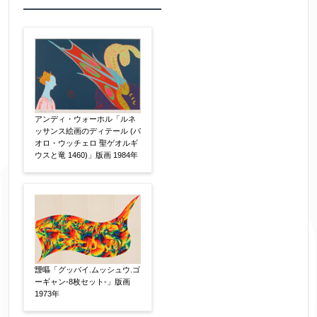
作品の作家名
【任意】
作品の画題
【任意】
アンディ・ウォーホル「ルネ
ッサンス絵画のディテール (パ
オロ・ウッチェロ 聖ゲオルギ
ウスと竜 1460)」版画 1984年
作品の技法
【任意】
日本画
油彩画
版画
水彩
素描
立体
その他
絵の画面サイズ
【任意】
靉嘔「グッバイ.ムッシュウ.ゴ
ーギャン-8枚セット-」版画
1973年