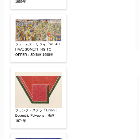
1989年
売却希望時期
【任意】
すぐに売りたい
電話で相談したい
その他
他社様の査定価格
【任意】
ジェームス・リジィ「WE ALL
HAVE SOMETHING TO
会社名：
OFFER」3D版画 1998年
査定額：
※他社様からご提示された査定額がございました
らお知らせください。その価格が適切かお返事申
フランク・ステラ「Union：
し上げます。
Eccentric Polygons」版画
1974年
作品コンディション
【任意】