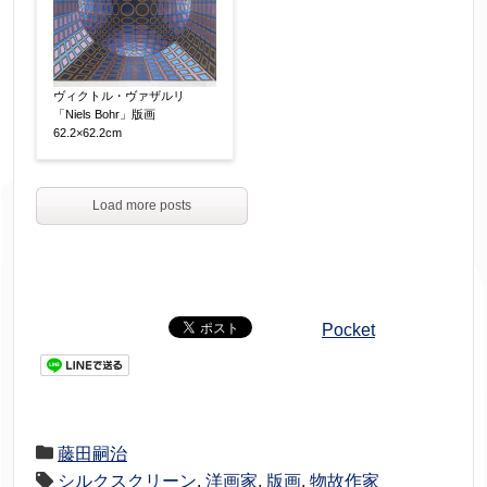
ヴィクトル・ヴァザルリ
「Niels Bohr」版画
62.2×62.2cm
Load more posts
Pocket
藤田嗣治
シルクスクリーン
,
洋画家
,
版画
,
物故作家