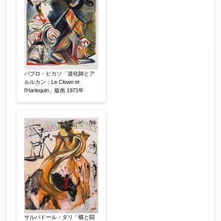
パブロ・ピカソ「道化師とア
ルルカン：Le Clown et
l’Harlequin」版画 1971年
サルバドール・ダリ「蝶と闘