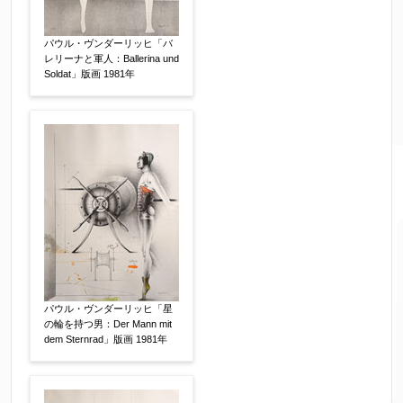
パウル・ヴンダーリッヒ「バ
レリーナと軍人：Ballerina und
売却希望時期
【任意】
Soldat」版画 1981年
すぐに売りたい
電話で相談したい
その他
他社様の査定価格
【任意】
会社名：
査定額：
パウル・ヴンダーリッヒ「星
※他社様からご提示された査定額がございました
の輪を持つ男：Der Mann mit
dem Sternrad」版画 1981年
らお知らせください。その価格が適切かお返事申
し上げます。