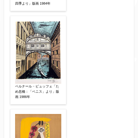
四季より」版画 1984年
ベルナール・ビュッフェ「た
め息橋：「ベニス」より」版
画 1986年