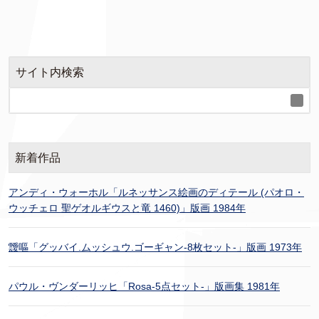
サイト内検索
新着作品
アンディ・ウォーホル「ルネッサンス絵画のディテール (パオロ・
ウッチェロ 聖ゲオルギウスと竜 1460)」版画 1984年
靉嘔「グッバイ.ムッシュウ.ゴーギャン-8枚セット-」版画 1973年
パウル・ヴンダーリッヒ「Rosa-5点セット-」版画集 1981年