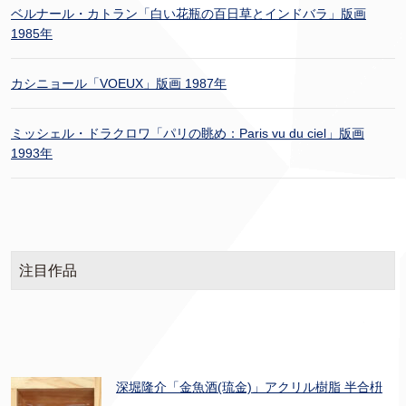
ベルナール・カトラン「白い花瓶の百日草とインドバラ」版画
1985年
カシニョール「VOEUX」版画 1987年
ミッシェル・ドラクロワ「パリの眺め：Paris vu du ciel」版画
1993年
注目作品
深堀隆介「金魚酒(琉金)」アクリル樹脂 半合枡