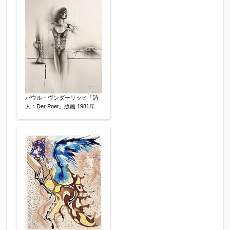
作品コンディション
【任意】
パウル・ヴンダーリッヒ「詩
人：Der Poet」版画 1981年
その他
【任意】