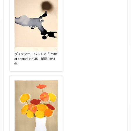
お名前
【必須】
フリガナ
【任意】
ヴィクター・パスモア「Point
of contact No.35」版画 1981
年
メールアドレス
【必須】
※送信完了後こちらのメールアドレス宛に自動で
送信確認メールをお送りします。もし送信確認メ
ールが受信されない場合は、送信が完了していな
いか、アドレス間違え、迷惑メールフィルター等
により弊社からのお返事も受信できない場合がご
ざいますので、お電話(
03-6421-6083
)までお問い
合わせください。