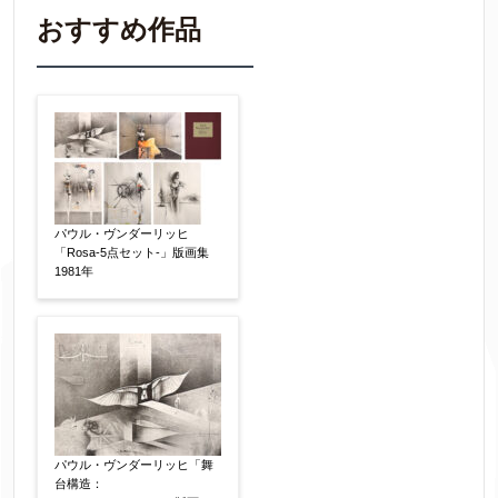
※不明な項目は空欄で結構です。
おすすめ作品
▼
作品の作家名
【任意】
作品の画題
【任意】
パウル・ヴンダーリッヒ
「Rosa-5点セット-」版画集
1981年
作品の技法
【任意】
日本画
油彩画
版画
水彩
素描
立体
その他
パウル・ヴンダーリッヒ「舞
絵の画面サイズ
【任意】
台構造：