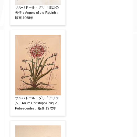
サルバドール・ダリ「復活の
天使：Angels of the Rebirth」
版画 1968年
添付画像
【任意】
※添付画像は5MBまでのjpg、gif、pig、pdf形式
にてお送りください。
※追加や複数点ある場合はフォーム送信後に送ら
れてくる送信確認メール記載のアドレスからもお
送り頂けます。
サルバドール・ダリ「アリウ
ム：Allium Christophii Pilique
Pubescentes」版画 1972年
お客様情報をご入力ください。
▼