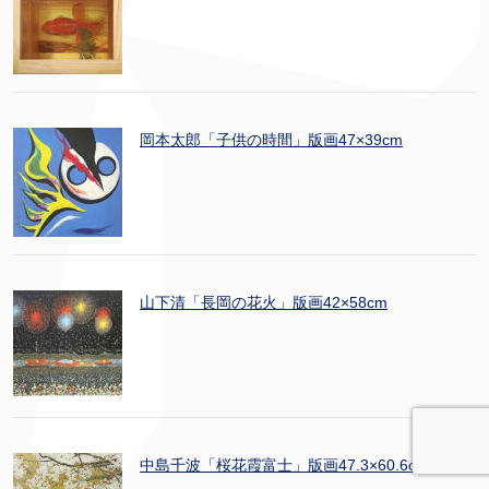
岡本太郎「子供の時間」版画47×39cm
山下清「長岡の花火」版画42×58cm
中島千波「桜花霞富士」版画47.3×60.6cm