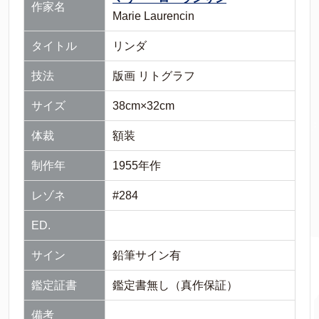
作家名
Marie Laurencin
タイトル
リンダ
技法
版画 リトグラフ
サイズ
38cm×32cm
体裁
額装
制作年
1955年作
レゾネ
#284
ED.
サイン
鉛筆サイン有
鑑定証書
鑑定書無し（真作保証）
備考