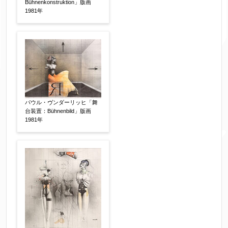
Bühnenkonstruktion」版画
1981年
体裁
【任意】
額装
軸装
シート
その他
サイン等の有無
【任意】
パウル・ヴンダーリッヒ「舞
サイン有(自筆)
サイン無
印有
台装置：Bühnenbild」版画
1981年
鑑定証書付
共箱
共シール
その他
限定番号
【任意】
制作年
【任意】