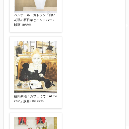
電話番号
【必須】
ベルナール・カトラン「白い
花瓶の百日草とインドバラ」
版画 1985年
※携帯電話などご連絡が取りやすいお電話番号を
お願い致します。
郵便番号
【必須】
↓郵便番号を入力すると住所の最初が自動入力さ
れます。番地以下は任意でも結構です。
藤田嗣治「カフェにて：At the
cafe」版画 60×50cm
ご住所
【必須】