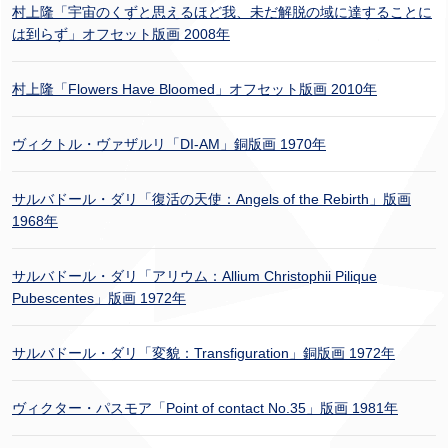
村上隆「宇宙のくずと思えるほど我、未だ解脱の域に達することに
は到らず」オフセット版画 2008年
村上隆「Flowers Have Bloomed」オフセット版画 2010年
ヴィクトル・ヴァザルリ「DI-AM」銅版画 1970年
サルバドール・ダリ「復活の天使：Angels of the Rebirth」版画
1968年
サルバドール・ダリ「アリウム：Allium Christophii Pilique
Pubescentes」版画 1972年
サルバドール・ダリ「変貌：Transfiguration」銅版画 1972年
ヴィクター・パスモア「Point of contact No.35」版画 1981年