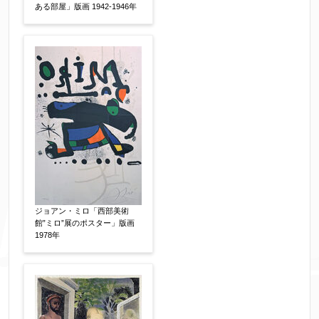
ある部屋」版画 1942-1946年
個人情報の取扱い
について、同意の上送信しま
す。（確認画面は表示されません）
同意する
【必須】
↑ 同意頂けましたらチェックを入れてくださ
い。
ジョアン・ミロ「西部美術
※データはSSL(Secure Sockets Layer)通信によ
館”ミロ”展のポスター」版画
1978年
り暗号化して送信されます。