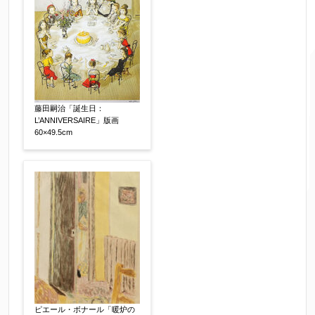
藤田嗣治「誕生日：
L’ANNIVERSAIRE」版画
ご要望などがございましたらご入力ください
60×49.5cm
【任意】
ピエール・ボナール「暖炉の