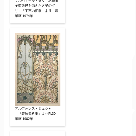
サルバドール・ダリ「双眼電
子顕微鏡を備えた火星のダ
リ：「宇宙の征服」より」銅
版画 1974年
アルフォンス・ミュシャ
「『装飾資料集』よりPl.30」
版画 1902年