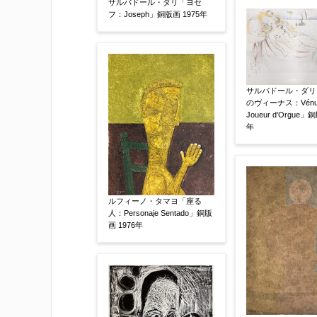
サルバドール・ダリ「ヨセ
フ：Joseph」銅版画 1975年
サルバドール・ダリ
のヴィーナス：Vénus
Joueur d’Orgue」
添付画像
【任意】
年
※添付画像は5MBまでのjpg、gif、pig
ルフィーノ・タマヨ「座る
人：Personaje Sentado」銅版
※追加や複数点ある場合はフォーム送信
画 1976年
もお送り頂けます。
お客様情報をご入力ください。