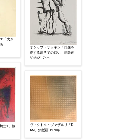
素描
立体
エ「大き
画
オシップ・ザッキン「想像を
絶する高所での戦い」銅版画
30.5×21.7cm
ヴィクトル・ヴァザルリ「DI-
騎士1」銅
有
鑑定証書付
共箱
共シール
AM」銅版画 1970年