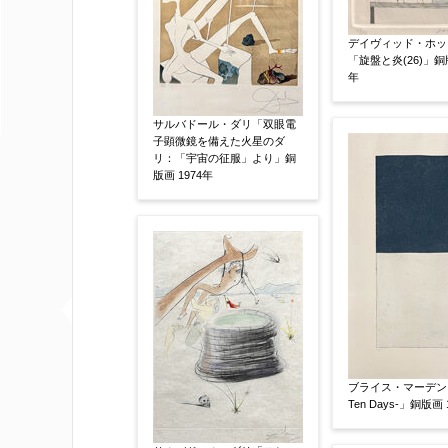
※他社様からご提示された査定額がござ
事申し上げます。
デイヴィッド・ホッ
「旋盤と炎(26)」銅版
年
作品コンディション
【任意】
サルバドール・ダリ「双眼電
子顕微鏡を備えた火星のダ
リ：「宇宙の征服」より」銅
版画 1974年
その他
【任意】
ブライス・マーデン「Un
Ten Days-」銅版画 