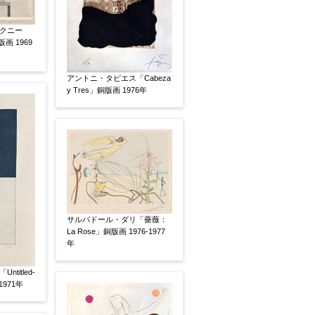
いましたらお知らせください。その価格が適切かお返
クニー
画 1969
アントニ・タピエス「Cabeza
y Tres」銅版画 1976年
サルバドール・ダリ「薔薇：
La Rose」銅版画 1976-1977
年
titled-
1971年