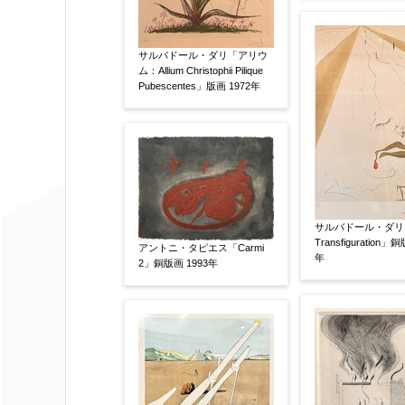
限定番号
【任意】
サルバドール・ダリ「アリウ
ム：Allium Christophii Pilique
Pubescentes」版画 1972年
制作年
【任意】
売却希望時期
【任意】
サルバドール・ダリ
Transfiguration」
すぐに売りたい
電話で相談した
アントニ・タピエス「Carmi
年
2」銅版画 1993年
他社様の査定価格
【任意】
会社名：
査定額：