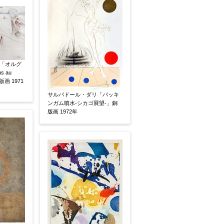
「オルグ
 au
銅版画 1971
サルバドール・ダリ「バッキ
ンガム噴水-シカゴ展望-」銅
版画 1972年
、pdf形式にてお送りください。
後に送られてくる送信確認メール記載のアドレスから