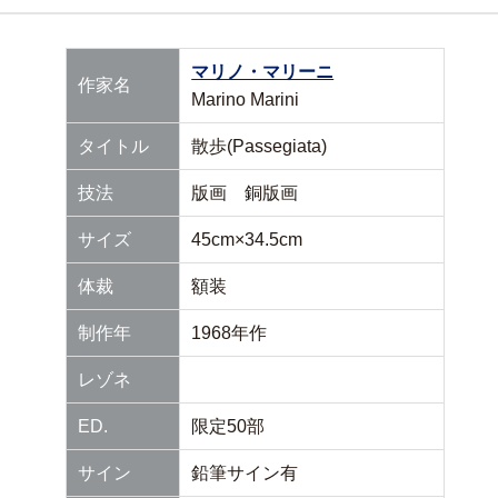
マリノ・マリーニ
作家名
Marino Marini
タイトル
散歩(Passegiata)
技法
版画 銅版画
サイズ
45cm×34.5cm
体裁
額装
制作年
1968年作
レゾネ
ED.
限定50部
サイン
鉛筆サイン有