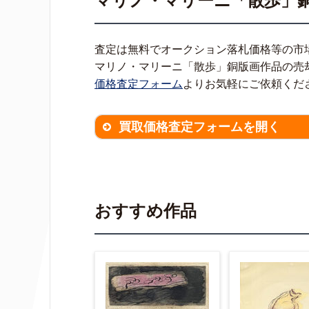
マリノ・マリーニ「散歩」
査定は無料でオークション落札価格等の市
マリノ・マリーニ「散歩」銅版画作品の売
価格査定フォーム
よりお気軽にご依頼くだ
買取価格査定フォームを開く
買取価格査定は
無料
です。
作品の
※不明な項目は空欄で結構です。
▼
おすすめ作品
作品の作家名
【任意】
作品の画題
【任意】