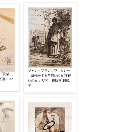
ジャン＝フランソワ・ミレー
「変貌：
「編物をする羊飼いの女(羊飼
銅版画 1972
いの女：大判)」銅版画 1862
い
その他
年