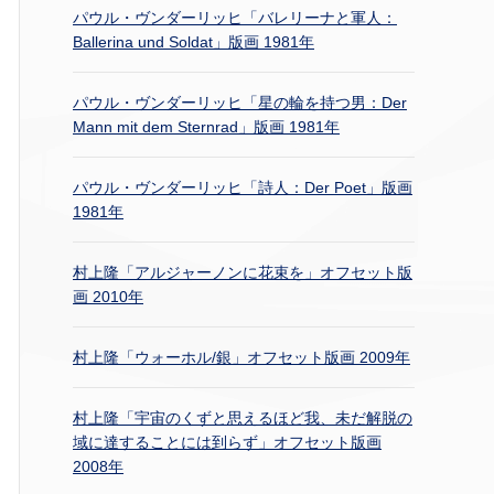
パウル・ヴンダーリッヒ「バレリーナと軍人：
Ballerina und Soldat」版画 1981年
パウル・ヴンダーリッヒ「星の輪を持つ男：Der
Mann mit dem Sternrad」版画 1981年
パウル・ヴンダーリッヒ「詩人：Der Poet」版画
1981年
村上隆「アルジャーノンに花束を」オフセット版
画 2010年
村上隆「ウォーホル/銀」オフセット版画 2009年
村上隆「宇宙のくずと思えるほど我、未だ解脱の
域に達することには到らず」オフセット版画
2008年