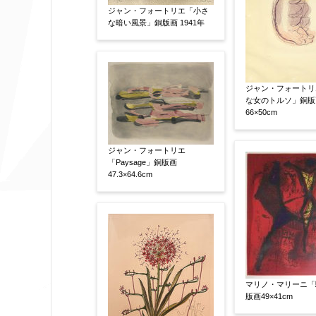
ジャン・フォートリエ「小さ
な暗い風景」銅版画 1941年
作品の技法
【任意】
日本画
油彩画
版画
水彩
ジャン・フォートリ
その他
な女のトルソ」銅版
66×50cm
絵の画面サイズ
【任意】
ジャン・フォートリエ
「Paysage」銅版画
47.3×64.6cm
体裁
【任意】
額装
軸装
シート
その他
サイン等の有無
【任意】
マリノ・マリーニ「
サイン有(自筆)
サイン無
印
版画49×41cm
その他