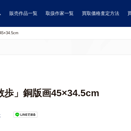
ム
販売作品一覧
取扱作家一覧
買取価格査定方法
34.5cm
」銅版画45×34.5cm
t