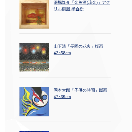
深堀隆介「金魚酒(琉金)」アク
リル樹脂 半合枡
山下清「長岡の花火」版画
42×58cm
岡本太郎「子供の時間」版画
47×39cm