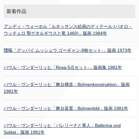
新着作品
アンディ・ウォーホル「ルネッサンス絵画のディテール (パオロ・
ウッチェロ 聖ゲオルギウスと竜 1460)」版画 1984年
靉嘔「グッバイ.ムッシュウ.ゴーギャン-8枚セット-」版画 1973年
パウル・ヴンダーリッヒ「Rosa-5点セット-」版画集 1981年
パウル・ヴンダーリッヒ「舞台構造：Bühnenkonstruktion」版画
1981年
パウル・ヴンダーリッヒ「舞台装置：Bühnenbild」版画 1981年
パウル・ヴンダーリッヒ「バレリーナと軍人：Ballerina und
Soldat」版画 1981年