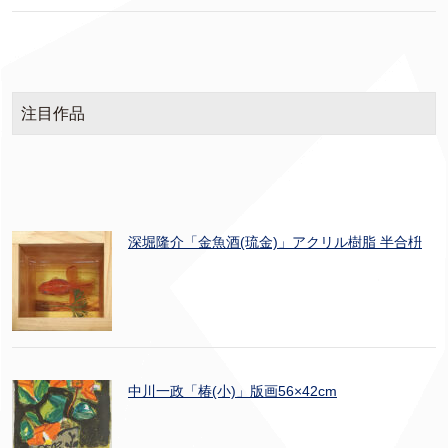
注目作品
深堀隆介「金魚酒(琉金)」アクリル樹脂 半合枡
中川一政「椿(小)」版画56×42cm