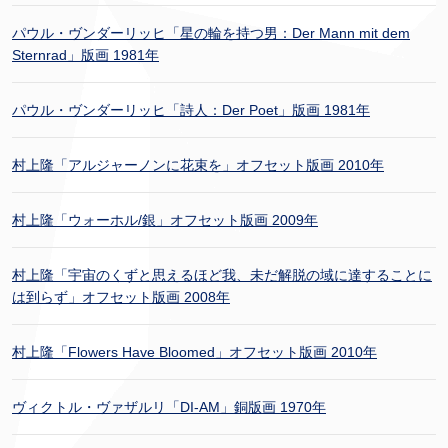
パウル・ヴンダーリッヒ「星の輪を持つ男：Der Mann mit dem
Sternrad」版画 1981年
パウル・ヴンダーリッヒ「詩人：Der Poet」版画 1981年
村上隆「アルジャーノンに花束を」オフセット版画 2010年
村上隆「ウォーホル/銀」オフセット版画 2009年
村上隆「宇宙のくずと思えるほど我、未だ解脱の域に達することに
は到らず」オフセット版画 2008年
村上隆「Flowers Have Bloomed」オフセット版画 2010年
ヴィクトル・ヴァザルリ「DI-AM」銅版画 1970年