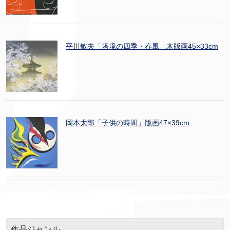
平川敏夫「塔境の四季・春風」木版画45×33cm
岡本太郎「子供の時間」版画47×39cm
作品ジャンル