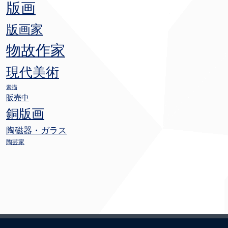
版画
版画家
物故作家
現代美術
素描
販売中
銅版画
陶磁器・ガラス
陶芸家