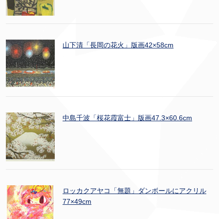
山下清「長岡の花火」版画42×58cm
中島千波「桜花霞富士」版画47.3×60.6cm
ロッカクアヤコ「無題」ダンボールにアクリル
77×49cm