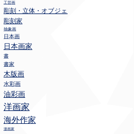
工芸画
彫刻・立体・オブジェ
彫刻家
抽象画
日本画
日本画家
書
書家
木版画
水彩画
油彩画
洋画家
海外作家
漫画家