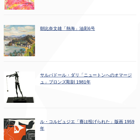
朝比奈文雄「熱海」油彩6号
サルバドール・ダリ「ニュートンへのオマージ
ュ」ブロンズ彫刻 1981年
ル・コルビュジエ「賽は投げられた」版画 1959
年