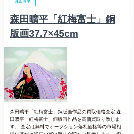
森田曠平
森田曠平「紅梅富士」銅
版画37.7×45cm
森田曠平「紅梅富士」銅版画作品の買取価格査定 森
田曠平「紅梅富士」銅版画作品を高価買取り致しま
す。 査定は無料でオークション落札価格等の市場相