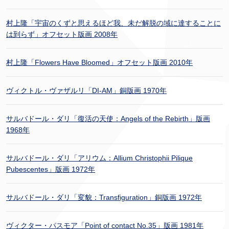
村上隆「宇宙のくずと思えるほど我、未だ解脱の域に達することに
は到らず」オフセット版画 2008年
村上隆「Flowers Have Bloomed」オフセット版画 2010年
ヴィクトル・ヴァザルリ「DI-AM」銅版画 1970年
サルバドール・ダリ「復活の天使：Angels of the Rebirth」版画
1968年
サルバドール・ダリ「アリウム：Allium Christophii Pilique
Pubescentes」版画 1972年
サルバドール・ダリ「変貌：Transfiguration」銅版画 1972年
ヴィクター・パスモア「Point of contact No.35」版画 1981年