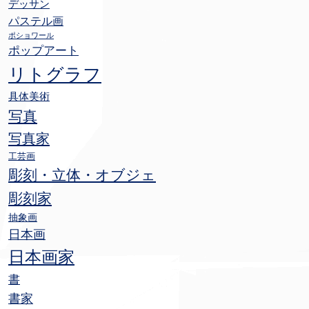
デッサン
パステル画
ポショワール
ポップアート
リトグラフ
具体美術
写真
写真家
工芸画
彫刻・立体・オブジェ
彫刻家
抽象画
日本画
日本画家
書
書家