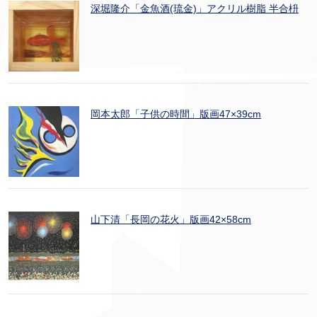
深堀隆介「金魚酒(琉金)」アクリル樹脂 半合枡
岡本太郎「子供の時間」版画47×39cm
山下清「長岡の花火」版画42×58cm