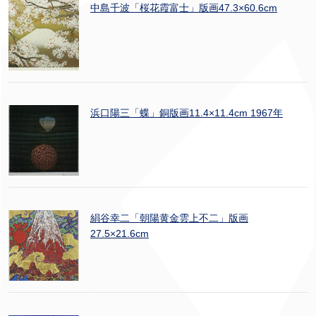
中島千波「桜花霞富士」版画47.3×60.6cm
浜口陽三「蝶」銅版画11.4×11.4cm 1967年
絹谷幸二「朝陽黄金雲上不二」版画
27.5×21.6cm