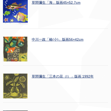
草間彌生「海」版画45×52.7cm
中川一政「椿(小)」版画56×42cm
草間彌生「三本の花（I）」版画 1992年