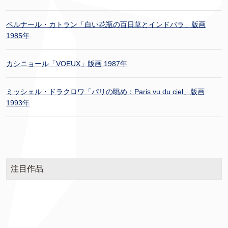
ベルナール・カトラン「白い花瓶の百日草とインドバラ」版画
1985年
カシニョール「VOEUX」版画 1987年
ミッシェル・ドラクロワ「パリの眺め：Paris vu du ciel」版画
1993年
注目作品