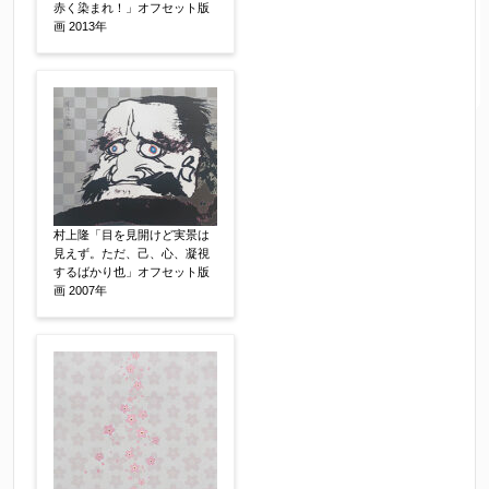
赤く染まれ！」オフセット版
画 2013年
村上隆「目を見開けど実景は
見えず。ただ、己、心、凝視
するばかり也」オフセット版
画 2007年