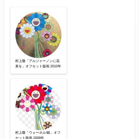
作品の作家名
【任意】
作品の画題
【任意】
村上隆「アルジャーノンに花
束を」オフセット版画 2010年
作品の技法
【任意】
日本画
油彩画
版画
水彩
素描
立体
その他
絵の画面サイズ
【任意】
村上隆「ウォーホル/銀」オフ
セット版画 2009年