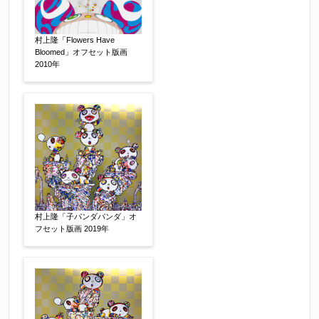
売却希望時期
【任意】
すぐに売りたい
電話で相談したい
村上隆「Flowers Have
その他
Bloomed」オフセット版画
2010年
他社様の査定価格
【任意】
会社名：
査定額：
※他社様からご提示された査定額がございました
村上隆「子パンダパンダ」オ
らお知らせください。その価格が適切かお返事申
フセット版画 2019年
し上げます。
作品コンディション
【任意】