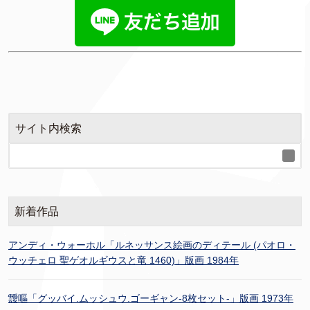
サイト内検索
新着作品
アンディ・ウォーホル「ルネッサンス絵画のディテール (パオロ・
ウッチェロ 聖ゲオルギウスと竜 1460)」版画 1984年
靉嘔「グッバイ.ムッシュウ.ゴーギャン-8枚セット-」版画 1973年