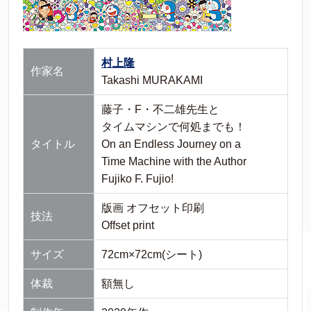
村上隆
作家名
Takashi MURAKAMI
藤子・F・不二雄先生と
タイムマシンで何処までも！
タイトル
On an Endless Journey on a
Time Machine with the Author
Fujiko F. Fujio!
版画 オフセット印刷
技法
Offset print
サイズ
72cm×72cm(シート)
体裁
額無し