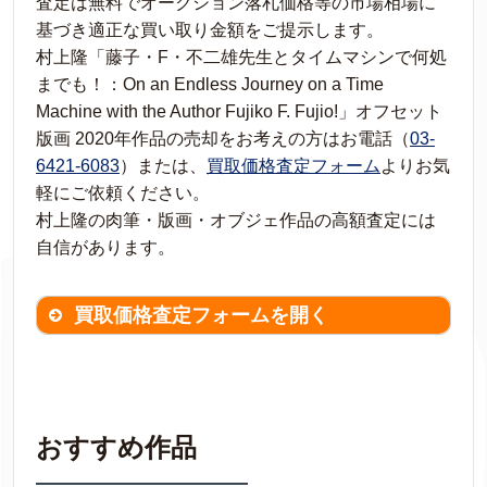
査定は無料でオークション落札価格等の市場相場に
基づき適正な買い取り金額をご提示します。
村上隆「藤子・F・不二雄先生とタイムマシンで何処
までも！：On an Endless Journey on a Time
Machine with the Author Fujiko F. Fujio!」オフセット
版画 2020年作品の売却をお考えの方はお電話（
03-
6421-6083
）または、
買取価格査定フォーム
よりお気
軽にご依頼ください。
村上隆の肉筆・版画・オブジェ作品の高額査定には
自信があります。
買取価格査定フォームを開く
買取価格査定は
無料
です。
作品の情報を
わかる範囲でご入力ください。
※不明な項目は空欄で結構です。
おすすめ作品
▼