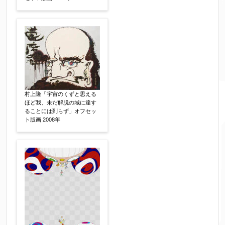
体裁
【任意】
額装
軸装
シート
その他
サイン等の有無
【任意】
サイン有(自筆)
サイン無
印有
鑑定証書付
共箱
共シール
村上隆「宇宙のくずと思える
その他
ほど我、未だ解脱の域に達す
ることには到らず」オフセッ
ト版画 2008年
限定番号
【任意】
制作年
【任意】