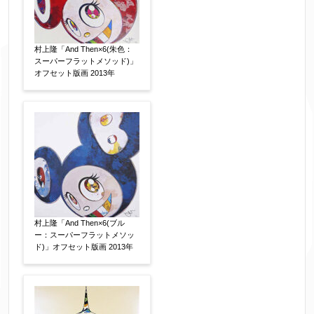
添付画像
【任意】
村上隆「And Then×6(朱色：
スーパーフラットメソッド)」
オフセット版画 2013年
※添付画像は5MBまでのjpg、gif、pig、pdf形式
にてお送りください。
※追加や複数点ある場合はフォーム送信後に送ら
れてくる送信確認メール記載のアドレスからもお
送り頂けます。
お客様情報をご入力ください。
村上隆「And Then×6(ブル
ー：スーパーフラットメソッ
ド)」オフセット版画 2013年
▼
お名前
【必須】