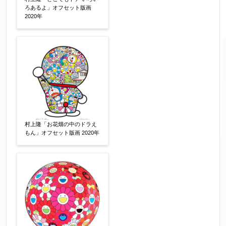
ろあるよ」オフセット版画
2020年
※携帯電話などご連絡が取りやすいお電話番号を
お願い致します。
郵便番号
【必須】
↓郵便番号を入力すると住所の最初が自動入力さ
れます。番地以下は任意でも結構です。
村上隆「お花畑の中のドラえ
もん」オフセット版画 2020年
ご住所
【必須】