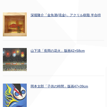
深堀隆介「金魚酒(琉金)」アクリル樹脂 半合枡
山下清「長岡の花火」版画42×58cm
岡本太郎「子供の時間」版画47×39cm