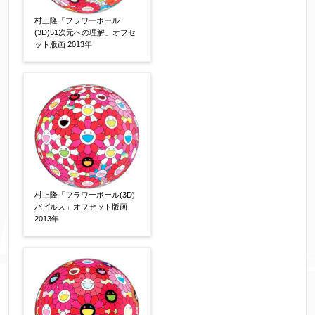
村上隆「フラワーボール
(3D)51次元への理解」オフセ
ット版画 2013年
ご要望などがございましたらご入力ください
【任意】
村上隆「フラワーボール(3D)
パピルス」オフセット版画
2013年
個人情報の取扱い
について、同意の上送信しま