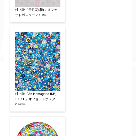
村上隆「雪月花(花)」オフセ
ットポスター 2001年
村上隆「An Homage to IKB,
1957 F」オフセットポスター
2020年