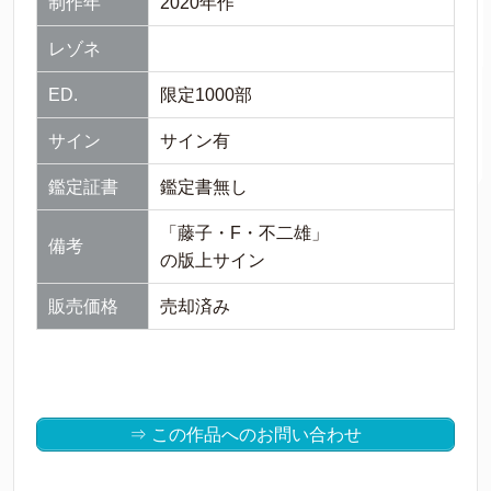
制作年
2020年作
レゾネ
ED.
限定1000部
サイン
サイン有
鑑定証書
鑑定書無し
「藤子・F・不二雄」
備考
の版上サイン
販売価格
売却済み
⇒ この作品へのお問い合わせ