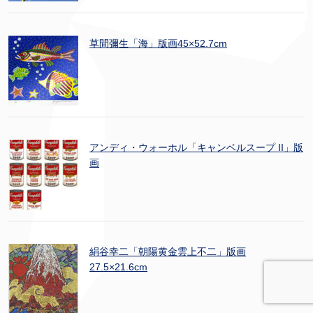
草間彌生「海」版画45×52.7cm
アンディ・ウォーホル「キャンベルスープ II」版
画
絹谷幸二「朝陽黄金雲上不二」版画
27.5×21.6cm