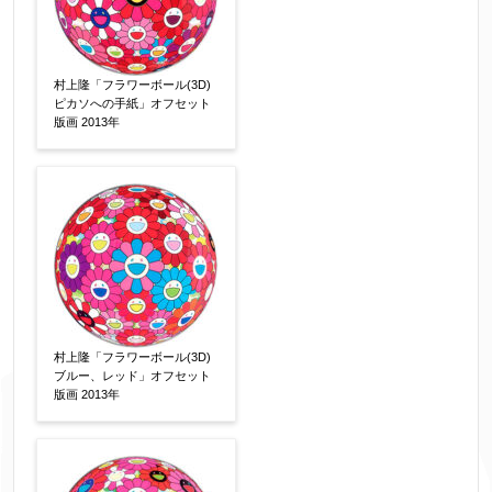
す。（確認画面は表示されません）
同意する
【必須】
村上隆「フラワーボール(3D)
↑ 同意頂けましたらチェックを入れてくださ
ピカソへの手紙」オフセット
版画 2013年
い。
※データはSSL(Secure Sockets Layer)通信によ
り暗号化して送信されます。
村上隆「フラワーボール(3D)
ブルー、レッド」オフセット
版画 2013年