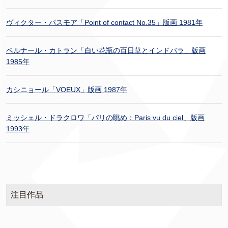
ヴィクター・パスモア「Point of contact No.35」版画 1981年
ベルナール・カトラン「白い花瓶の百日草とインドバラ」版画
1985年
カシニョール「VOEUX」版画 1987年
ミッシェル・ドラクロワ「パリの眺め：Paris vu du ciel」版画
1993年
注目作品