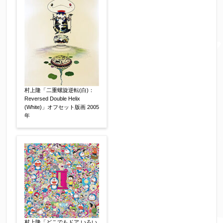
フリガナ
【任意】
メールアドレス
【必須】
村上隆「二重螺旋逆転(白)：
Reversed Double Helix
(White)」オフセット版画 2005
※送信完了後こちらのメールアドレス宛に自動で
年
送信確認メールをお送りします。もし送信確認メ
ールが受信されない場合は、送信が完了していな
いか、アドレス間違え、迷惑メールフィルター等
により弊社からのお返事も受信できない場合がご
ざいますので、お電話(
03-6421-6083
)までお問い
合わせください。
電話番号
【必須】
村上隆「どこでもドア いろい