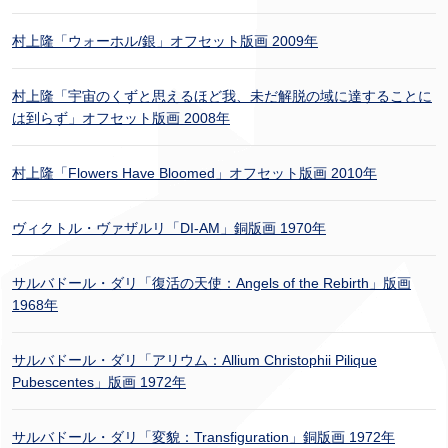
村上隆「ウォーホル/銀」オフセット版画 2009年
村上隆「宇宙のくずと思えるほど我、未だ解脱の域に達することに
は到らず」オフセット版画 2008年
村上隆「Flowers Have Bloomed」オフセット版画 2010年
ヴィクトル・ヴァザルリ「DI-AM」銅版画 1970年
サルバドール・ダリ「復活の天使：Angels of the Rebirth」版画
1968年
サルバドール・ダリ「アリウム：Allium Christophii Pilique
Pubescentes」版画 1972年
サルバドール・ダリ「変貌：Transfiguration」銅版画 1972年