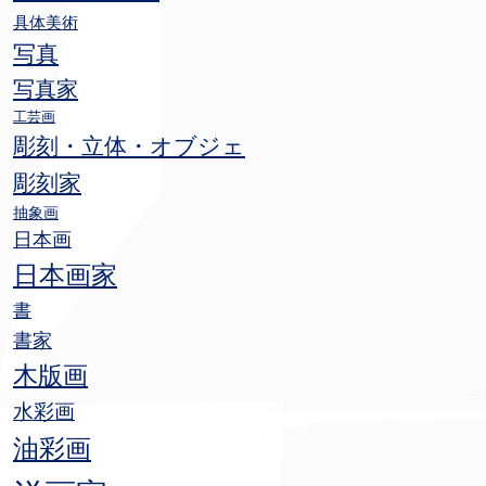
具体美術
写真
写真家
工芸画
彫刻・立体・オブジェ
彫刻家
抽象画
日本画
日本画家
書
書家
木版画
水彩画
油彩画