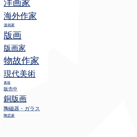
洋画家
海外作家
漫画家
版画
版画家
物故作家
現代美術
素描
販売中
銅版画
陶磁器・ガラス
陶芸家