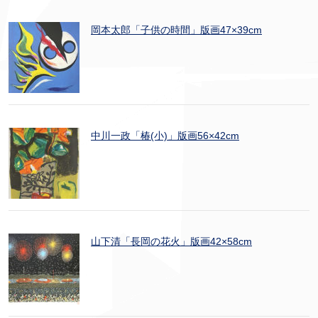
岡本太郎「子供の時間」版画47×39cm
中川一政「椿(小)」版画56×42cm
山下清「長岡の花火」版画42×58cm