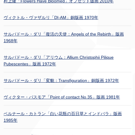
村上隆「Flowers Have Bloomed」オフセット版画 2010年
ヴィクトル・ヴァザルリ「DI-AM」銅版画 1970年
サルバドール・ダリ「復活の天使：Angels of the Rebirth」版画
1968年
サルバドール・ダリ「アリウム：Allium Christophii Pilique
Pubescentes」版画 1972年
サルバドール・ダリ「変貌：Transfiguration」銅版画 1972年
ヴィクター・パスモア「Point of contact No.35」版画 1981年
ベルナール・カトラン「白い花瓶の百日草とインドバラ」版画
1985年