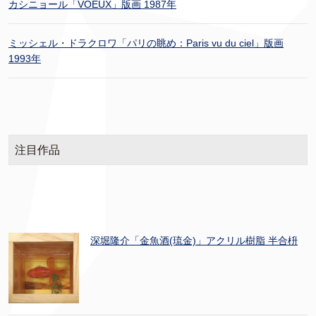
カシニョール「VOEUX」版画 1987年
ミッシェル・ドラクロワ「パリの眺め：Paris vu du ciel」版画
1993年
注目作品
深堀隆介「金魚酒(琉金)」アクリル樹脂 半合枡