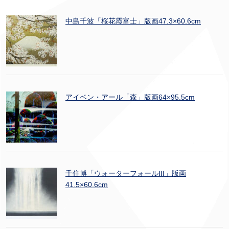
中島千波「桜花霞富士」版画47.3×60.6cm
アイベン・アール「森」版画64×95.5cm
千住博「ウォーターフォールIII」版画
41.5×60.6cm