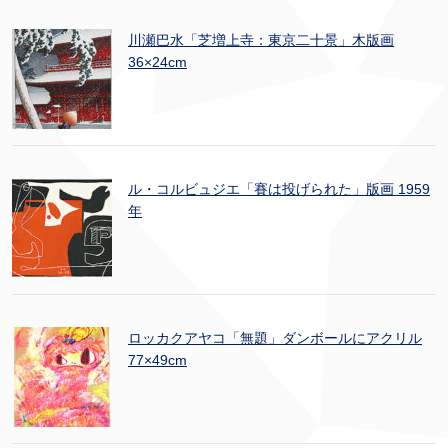
川瀬巴水「芝増上寺：東京二十景」木版画
36×24cm
ル・コルビュジエ「賽は投げられた」版画 1959
年
ロッカクアヤコ「無題」ダンボールにアクリル
77×49cm