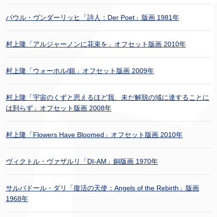
パウル・ヴンダーリッヒ「詩人：Der Poet」版画 1981年
村上隆「アルジャーノンに花束を」オフセット版画 2010年
村上隆「ウォーホル/銀」オフセット版画 2009年
村上隆「宇宙のくずと思えるほど我、未だ解脱の域に達することに
は到らず」オフセット版画 2008年
村上隆「Flowers Have Bloomed」オフセット版画 2010年
ヴィクトル・ヴァザルリ「DI-AM」銅版画 1970年
サルバドール・ダリ「復活の天使：Angels of the Rebirth」版画
1968年