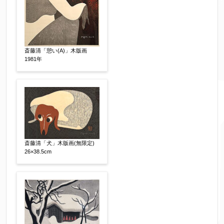
売却希望時期
【任意】
すぐに売りたい
電話で相談したい
斎藤清「憩い(A)」木版画
その他
1981年
他社様の査定価格
【任意】
会社名：
査定額：
斎藤清「犬」木版画(無限定)
26×38.5cm
※他社様からご提示された査定額がございました
らお知らせください。その価格が適切かお返事申
し上げます。