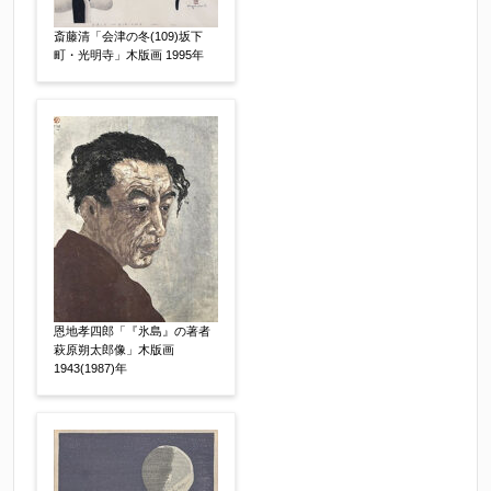
作品コンディション
【任意】
斎藤清「会津の冬(109)坂下
町・光明寺」木版画 1995年
その他
【任意】
恩地孝四郎「『氷島』の著者
萩原朔太郎像」木版画
1943(1987)年