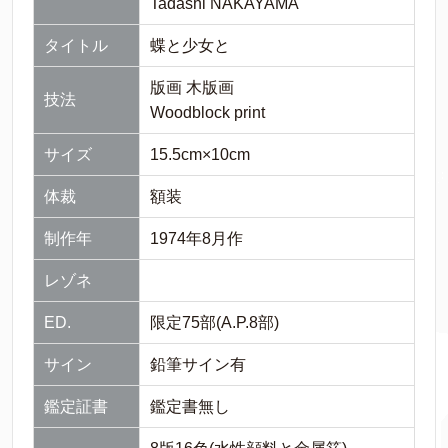
Tadashi NAKAYAMA
タイトル
蝶と少女と
版画 木版画
技法
Woodblock print
サイズ
15.5cm×10cm
体裁
額装
制作年
1974年8月作
レゾネ
ED.
限定75部(A.P.8部)
サイン
鉛筆サイン有
鑑定証書
鑑定書無し