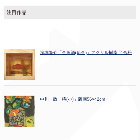
注目作品
深堀隆介「金魚酒(琉金)」アクリル樹脂 半合枡
中川一政「椿(小)」版画56×42cm