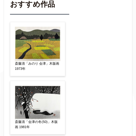
※不明な項目は空欄で結構です。
おすすめ作品
▼
作品の作家名
【任意】
作品の画題
【任意】
斎藤清「みのり 会津」木版画
1973年
作品の技法
【任意】
日本画
油彩画
版画
水彩
素描
立体
その他
斎藤清「会津の冬(50)」木版
絵の画面サイズ
【任意】
画 1981年