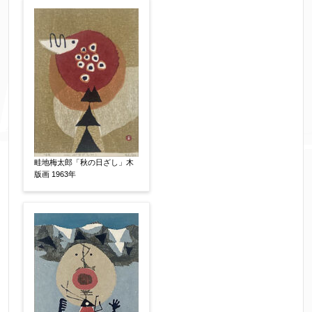
畦地梅太郎「秋の日ざし」木
版画 1963年