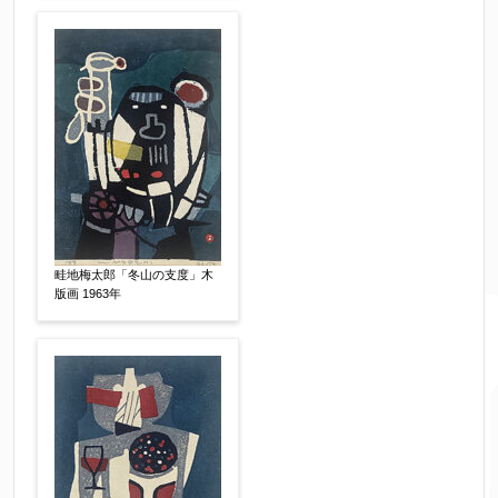
畦地梅太郎「冬山の支度」木
版画 1963年