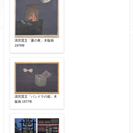
添付画像
【任意】
清宮質文「夏の夜」木版画
1979年
※添付画像は5MBまでのjpg、gif、pig、pdf形式
にてお送りください。
※追加や複数点ある場合はフォーム送信後に送ら
れてくる送信確認メール記載のアドレスからもお
送り頂けます。
清宮質文「パンドラの箱」木
版画 1977年
お客様情報をご入力ください。
▼