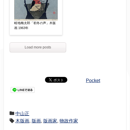
畦地梅太郎「初冬の声」木版
画 1963年
Load more posts
Pocket
中山正
木版画
,
版画
,
版画家
,
物故作家