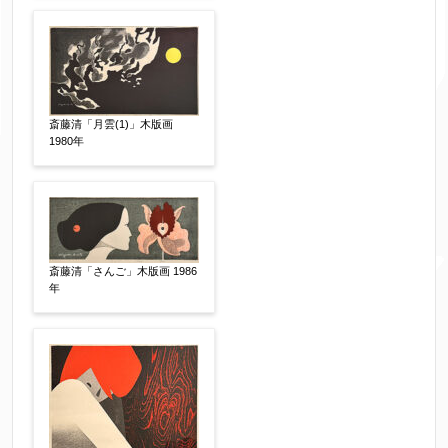
体裁
【任意】
額装
軸装
シート
その他
斎藤清「月雲(1)」木版画
1980年
サイン等の有無
【任意】
サイン有(自筆)
サイン無
印有
鑑定証書付
共箱
共シール
その他
斎藤清「さんご」木版画 1986
年
限定番号
【任意】
制作年
【任意】