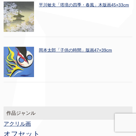
平川敏夫「塔境の四季・春風」木版画45×33cm
岡本太郎「子供の時間」版画47×39cm
作品ジャンル
アクリル画
オフセット