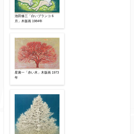
個人情報の取扱い
について、同意の上送信しま
池田修三「白いブランコ 6
す。（確認画面は表示されません）
月」木版画 1984年
同意する
【必須】
↑ 同意頂けましたらチェックを入れてくださ
い。
星襄一「赤い木」木版画 1973
年
※データはSSL(Secure Sockets Layer)通信によ
り暗号化して送信されます。