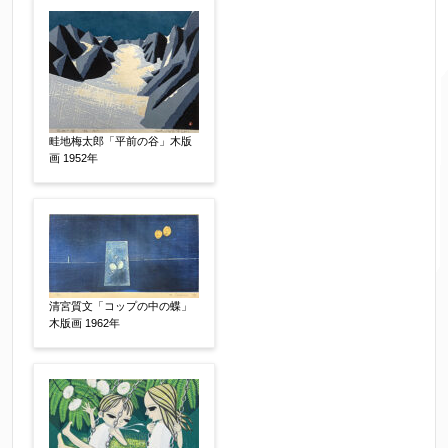
畦地梅太郎「平前の谷」木版
画 1952年
ご要望などがございましたらご入力ください
【任意】
清宮質文「コップの中の蝶」
木版画 1962年