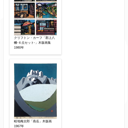
お名前
【必須】
フリガナ
【任意】
クリフトン・カーフ「郡上八
幡-６点セット-」木版画集
1980年
メールアドレス
【必須】
※送信完了後こちらのメールアドレス宛に自動で
送信確認メールをお送りします。もし送信確認メ
ールが受信されない場合は、送信が完了していな
いか、アドレス間違え、迷惑メールフィルター等
により弊社からのお返事も受信できない場合がご
ざいますので、お電話(
03-6421-6083
)までお問い
合わせください。
畦地梅太郎「燕岳」木版画
1967年