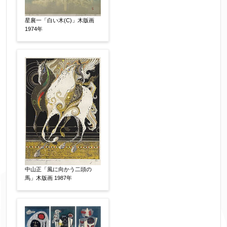
星襄一「白い木(C)」木版画
1974年
中山正「風に向かう二頭の
馬」木版画 1987年