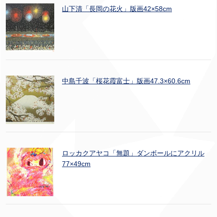
山下清「長岡の花火」版画42×58cm
中島千波「桜花霞富士」版画47.3×60.6cm
ロッカクアヤコ「無題」ダンボールにアクリル
77×49cm