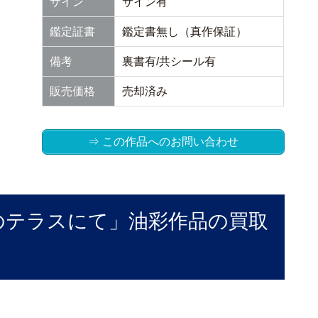
サイン
サイン有
鑑定証書
鑑定書無し（真作保証）
備考
裏書有/共シール有
販売価格
売却済み
⇒ この作品へのお問い合わせ
のテラスにて」油彩作品の買取