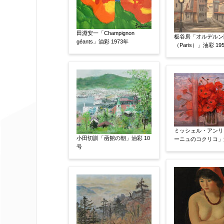
サイン等の有無
【任意】
サイン有(自筆)
サイン無
印
田淵安一「Champignon
その他
板谷房「オルデルン
géants」油彩 1973年
（Paris）」油彩 19
限定番号
【任意】
制作年
【任意】
ミッシェル・アンリ
小田切訓「函館の朝」油彩 10
ーニュのコクリコ」油
号
売却希望時期
【任意】
すぐに売りたい
電話で相談した
他社様の査定価格
【任意】
会社名：