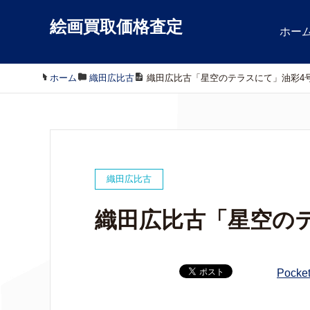
絵画買取価格査定
ホー
ホーム
/
織田広比古
/
織田広比古「星空のテラスにて」油彩4
織田広比古
織田広比古「星空の
Pocke