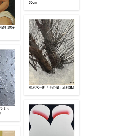
30cm
いましたらお知らせください。その価格が適切かお返
彩 1959
相原求一朗「冬の樹」油彩SM
ラミッ
年