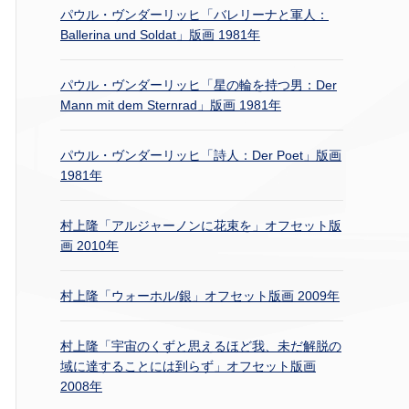
パウル・ヴンダーリッヒ「バレリーナと軍人：
Ballerina und Soldat」版画 1981年
パウル・ヴンダーリッヒ「星の輪を持つ男：Der
Mann mit dem Sternrad」版画 1981年
パウル・ヴンダーリッヒ「詩人：Der Poet」版画
1981年
村上隆「アルジャーノンに花束を」オフセット版
画 2010年
村上隆「ウォーホル/銀」オフセット版画 2009年
村上隆「宇宙のくずと思えるほど我、未だ解脱の
域に達することには到らず」オフセット版画
2008年