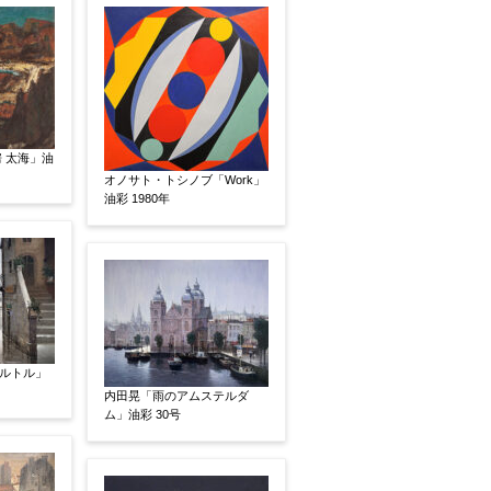
 太海」油
オノサト・トシノブ「Work」
油彩 1980年
素描
立体
ルトル」
内田晃「雨のアムステルダ
ム」油彩 30号