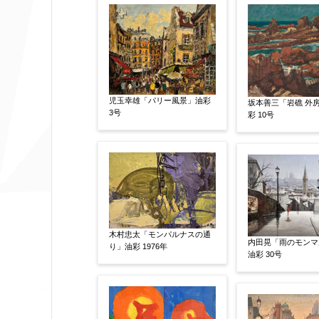
作品の画題
【任意】
児玉幸雄「パリー風景」油彩
坂本善三「岩礁 外房
作品の技法
3号
【任意】
彩 10号
日本画
油彩画
版画
水彩
その他
絵の画面サイズ
【任意】
木村忠太「モンパルナスの通
内田晃「雨のモンマ
り」油彩 1976年
油彩 30号
体裁
【任意】
額装
軸装
シート
その他