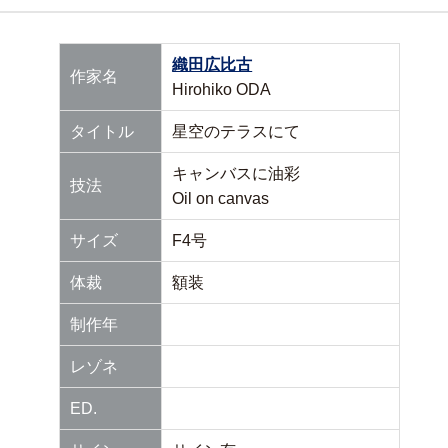
織田広比古
作家名
Hirohiko ODA
タイトル
星空のテラスにて
キャンバスに油彩
技法
Oil on canvas
サイズ
F4号
体裁
額装
制作年
レゾネ
ED.