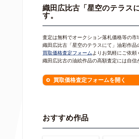
織田広比古「星空のテラス
す。
査定は無料でオークション落札価格等の市
織田広比古「星空のテラスにて」油彩作品
買取価格査定フォーム
よりお気軽にご依頼
織田広比古の油絵作品の高額査定には自信
買取価格査定フォームを開く
買取価格査定は
無料
です。
作品の
※不明な項目は空欄で結構です。
▼
おすすめ作品
作品の作家名
【任意】