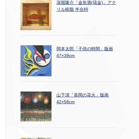
深堀隆介「金魚酒(琉金)」アク
リル樹脂 半合枡
岡本太郎「子供の時間」版画
47×39cm
山下清「長岡の花火」版画
42×58cm