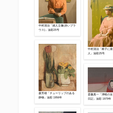
中村清治「婦人立像(赤いブラ
ウス)」油彩25号
中村清治「椅子に座
人」油彩25号
添付画像
【任意】
※添付画像は5MBまでのjpg、gif、pig
森芳雄「チューリップのある
斎藤真一「津軽の女
※追加や複数点ある場合はフォーム送信
静物」油彩 1956年
日記」油彩 1979年
もお送り頂けます。