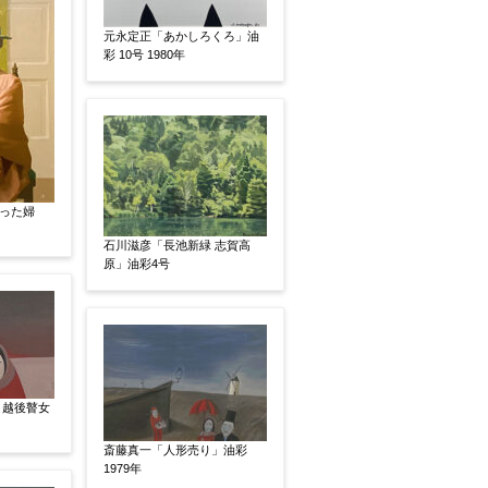
元永定正「あかしろくろ」油
彩 10号 1980年
った婦
石川滋彦「長池新緑 志賀高
原」油彩4号
、pdf形式にてお送りください。
 越後瞽女
後に送られてくる送信確認メール記載のアドレスから
斎藤真一「人形売り」油彩
1979年