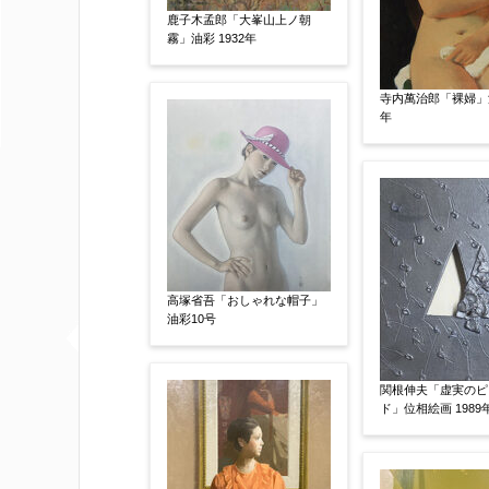
鹿子木孟郎「大峯山上ノ朝
霧」油彩 1932年
査定額：
※他社様からご提示された査定額がござ
寺内萬治郎「裸婦」油
年
事申し上げます。
作品コンディション
【任意】
高塚省吾「おしゃれな帽子」
油彩10号
関根伸夫「虚実のピ
ド」位相絵画 1989
その他
【任意】