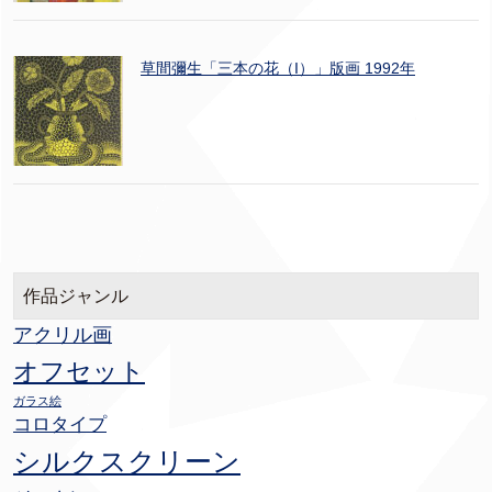
草間彌生「三本の花（I）」版画 1992年
作品ジャンル
アクリル画
オフセット
ガラス絵
コロタイプ
シルクスクリーン