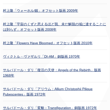
村上隆「ウォーホル/銀」オフセット版画 2009年
村上隆「宇宙のくずと思えるほど我、未だ解脱の域に達することに
は到らず」オフセット版画 2008年
村上隆「Flowers Have Bloomed」オフセット版画 2010年
ヴィクトル・ヴァザルリ「DI-AM」銅版画 1970年
サルバドール・ダリ「復活の天使：Angels of the Rebirth」版画
1968年
サルバドール・ダリ「アリウム：Allium Christophii Pilique
Pubescentes」版画 1972年
サルバドール・ダリ「変貌：Transfiguration」銅版画 1972年