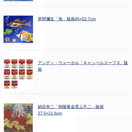
草間彌生「海」版画45×52.7cm
アンディ・ウォーホル「キャンベルスープ II」版
画
絹谷幸二「朝陽黄金雲上不二」版画
27.5×21.6cm