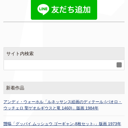
サイト内検索
新着作品
アンディ・ウォーホル「ルネッサンス絵画のディテール (パオロ・
ウッチェロ 聖ゲオルギウスと竜 1460)」版画 1984年
靉嘔「グッバイ.ムッシュウ.ゴーギャン-8枚セット-」版画 1973年