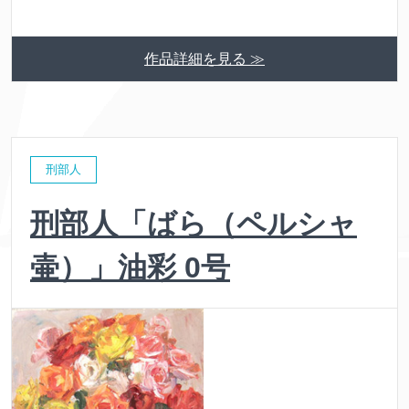
作品詳細を見る ≫
刑部人
刑部人「ばら（ペルシャ
壷）」油彩 0号