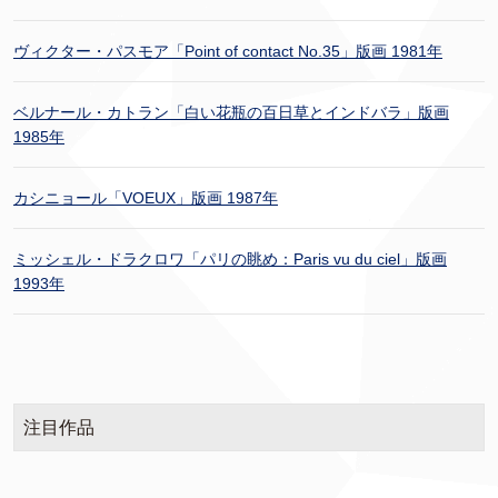
ヴィクター・パスモア「Point of contact No.35」版画 1981年
ベルナール・カトラン「白い花瓶の百日草とインドバラ」版画
1985年
カシニョール「VOEUX」版画 1987年
ミッシェル・ドラクロワ「パリの眺め：Paris vu du ciel」版画
1993年
注目作品