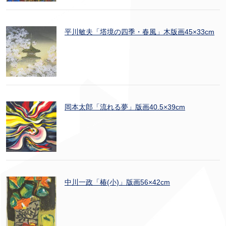
平川敏夫「塔境の四季・春風」木版画45×33cm
岡本太郎「流れる夢」版画40.5×39cm
中川一政「椿(小)」版画56×42cm