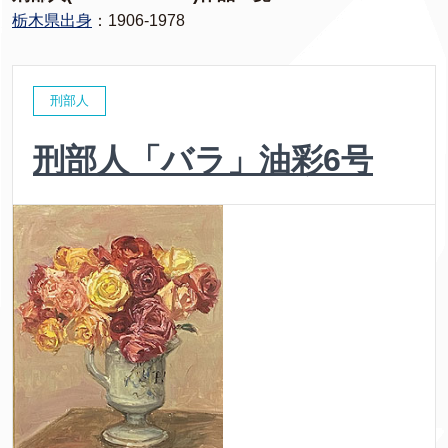
栃木県出身
：1906-1978
刑部人
刑部人「バラ」油彩6号