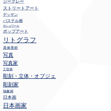
ジークレー
ストリートアート
デッサン
パステル画
ポショワール
ポップアート
リトグラフ
具体美術
写真
写真家
工芸画
彫刻・立体・オブジェ
彫刻家
抽象画
日本画
日本画家