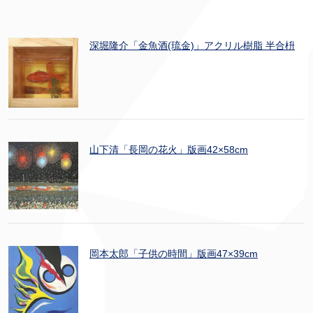
深堀隆介「金魚酒(琉金)」アクリル樹脂 半合枡
山下清「長岡の花火」版画42×58cm
岡本太郎「子供の時間」版画47×39cm