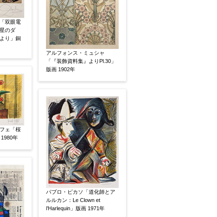
「双眼電
星のダ
より」銅
アルフォンス・ミュシャ
「『装飾資料集』よりPl.30」
版画 1902年
フェ「桜
 1980年
パブロ・ピカソ「道化師とア
ルルカン：Le Clown et
l’Harlequin」版画 1971年
、pdf形式にてお送りください。