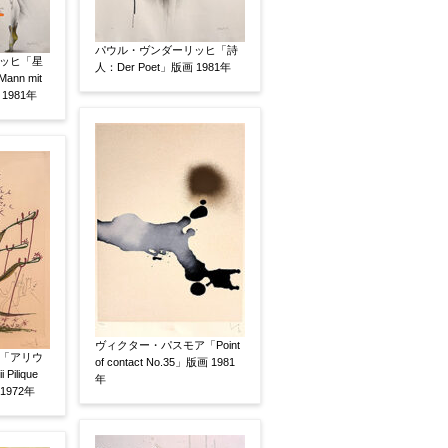
パウル・ヴンダーリッヒ「詩
ッヒ「星
人：Der Poet」版画 1981年
nn mit
 1981年
有
鑑定証書付
共箱
共シール
ヴィクター・パスモア「Point
「アリウ
of contact No.35」版画 1981
 Pilique
年
 1972年
い
その他