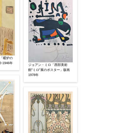
いましたらお知らせください。その価格が適切かお返
「暖炉の
-1946年
ジョアン・ミロ「西部美術
館”ミロ”展のポスター」版画
1978年