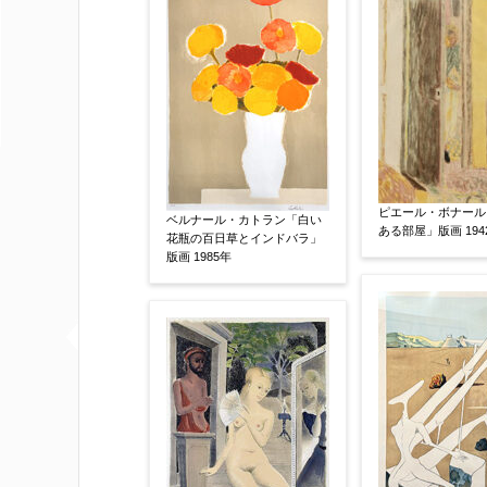
他社様の査定価格
【任意】
会社名：
査定額：
※他社様からご提示された査定額がござ
事申し上げます。
ピエール・ボナール
ベルナール・カトラン「白い
ある部屋」版画 1942
花瓶の百日草とインドバラ」
版画 1985年
作品コンディション
【任意】