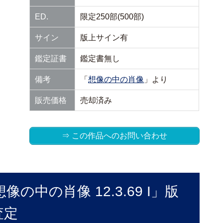
ED.
限定250部(500部)
サイン
版上サイン有
鑑定証書
鑑定書無し
備考
「
想像の中の肖像
」より
販売価格
売却済み
⇒ この作品へのお問い合わせ
の中の肖像 12.3.69 I」版
査定