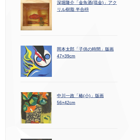
深堀隆介「金魚酒(琉金)」アク
リル樹脂 半合枡
岡本太郎「子供の時間」版画
47×39cm
中川一政「椿(小)」版画
56×42cm