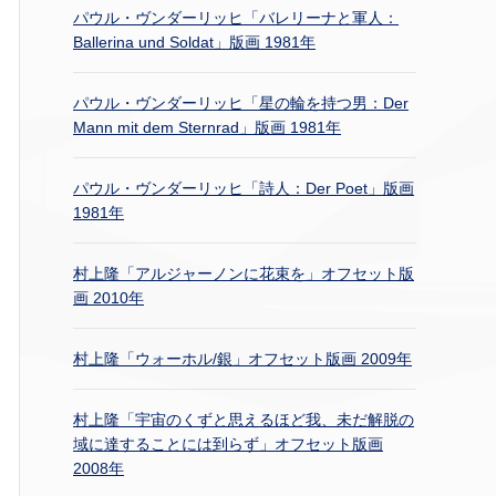
パウル・ヴンダーリッヒ「バレリーナと軍人：
Ballerina und Soldat」版画 1981年
パウル・ヴンダーリッヒ「星の輪を持つ男：Der
Mann mit dem Sternrad」版画 1981年
パウル・ヴンダーリッヒ「詩人：Der Poet」版画
1981年
村上隆「アルジャーノンに花束を」オフセット版
画 2010年
村上隆「ウォーホル/銀」オフセット版画 2009年
村上隆「宇宙のくずと思えるほど我、未だ解脱の
域に達することには到らず」オフセット版画
2008年