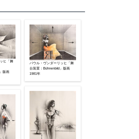
ッヒ「舞
パウル・ヴンダーリッヒ「舞
台装置：Bühnenbild」版画
on」版画
1981年
素描
立体