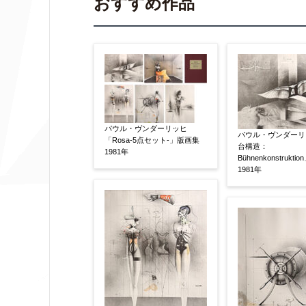
おすすめ作品
作品の作家名
【任意】
作品の画題
【任意】
パウル・ヴンダーリッヒ
パウル・ヴンダーリ
「Rosa-5点セット-」版画集
台構造：
1981年
作品の技法
【任意】
Bühnenkonstrukti
1981年
日本画
油彩画
版画
水彩
その他
絵の画面サイズ
【任意】
体裁
【任意】