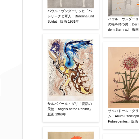
額装
軸装
シート
その他
パウル・ヴンダーリッヒ「バ
レリーナと軍人：Ballerina und
パウル・ヴンダーリ
Soldat」版画 1981年
の輪を持つ男：Der Ma
サイン等の有無
【任意】
dem Sternrad」版画
サイン有(自筆)
サイン無
印
その他
限定番号
【任意】
制作年
【任意】
サルバドール・ダリ「復活の
天使：Angels of the Rebirth」
サルバドール・ダリ
版画 1968年
ム：Allium Christophii
売却希望時期
【任意】
Pubescentes」版画
すぐに売りたい
電話で相談した