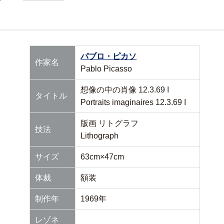
パブロ・ピカソ
作家名
Pablo Picasso
想像の中の肖像 12.3.69 I
タイトル
Portraits imaginaires 12.3.69 I
版画 リトグラフ
技法
Lithograph
サイズ
63cm×47cm
体裁
額装
制作年
1969年
レゾネ