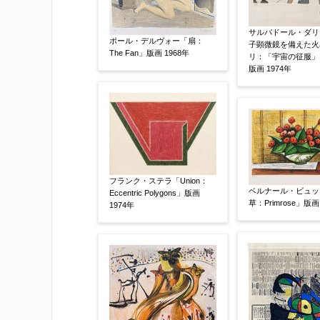
サルバドール・ダリ
その他
ポール・デルヴォー「扇：
【任意】
子顕微鏡を備えた火
The Fan」版画 1968年
リ：「宇宙の征服」
版画 1974年
フランク・ステラ「Union：
ベルナール・ビュッ
Eccentric Polygons」版画
草：Primrose」版画
1974年
添付画像
【任意】
※添付画像は5MBまでのjpg、gif、pig