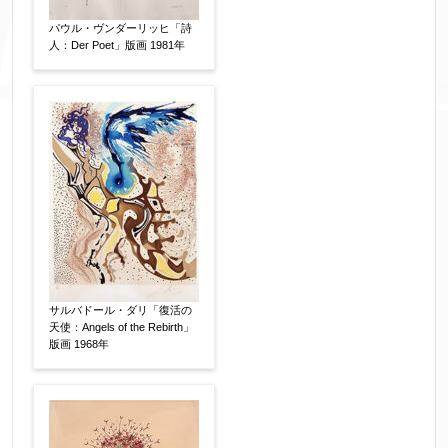
パウル・ヴンダーリッヒ「詩
人：Der Poet」版画 1981年
その他
【任意】
サルバドール・ダリ「復活の
天使：Angels of the Rebirth」
版画 1968年
添付画像
【任意】