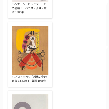
ベルナール・ビュッフェ「た
め息橋：「ベニス」より」版
画 1986年
パブロ・ピカソ「想像の中の
肖像 14.3.69 II」版画 1969年