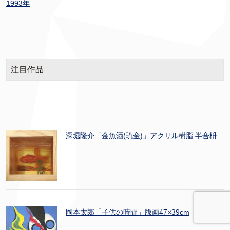
1993年
注目作品
深堀隆介「金魚酒(琉金)」アクリル樹脂 半合枡
岡本太郎「子供の時間」版画47×39cm