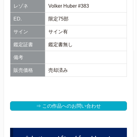
レゾネ
Volker Huber #383
ED.
限定75部
サイン
サイン有
鑑定証書
鑑定書無し
備考
販売価格
売却済み
⇒ この作品へのお問い合わせ