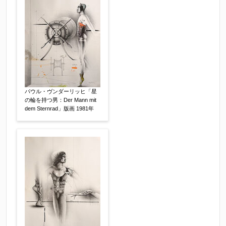
他社様の査定価格
【任意】
会社名：
査定額：
パウル・ヴンダーリッヒ「星
※他社様からご提示された査定額がございました
の輪を持つ男：Der Mann mit
dem Sternrad」版画 1981年
らお知らせください。その価格が適切かお返事申
し上げます。
作品コンディション
【任意】