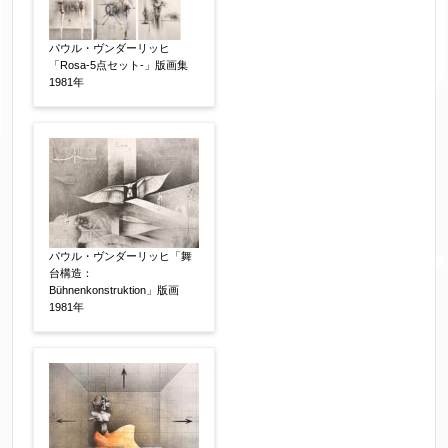
作品の画題
【任意】
パウル・ヴンダーリッヒ
「Rosa-5点セット-」版画集
1981年
作品の技法
【任意】
日本画
油彩画
版画
水彩
素描
立体
その他
パウル・ヴンダーリッヒ「舞
絵の画面サイズ
【任意】
台構造：
Bühnenkonstruktion」版画
1981年
体裁
【任意】
額装
軸装
シート
その他