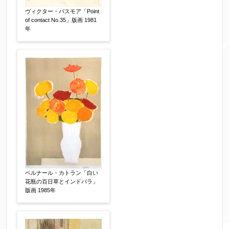
ヴィクター・パスモア「Point
of contact No.35」版画 1981
年
メールアドレス
【必須】
※送信完了後こちらのメールアドレス宛に自動で
送信確認メールをお送りします。もし送信確認メ
ールが受信されない場合は、送信が完了していな
いか、アドレス間違え、迷惑メールフィルター等
により弊社からのお返事も受信できない場合がご
ざいますので、お電話(
03-6421-6083
)までお問い
合わせください。
電話番号
【必須】
ベルナール・カトラン「白い
花瓶の百日草とインドバラ」
版画 1985年
※携帯電話などご連絡が取りやすいお電話番号を
お願い致します。