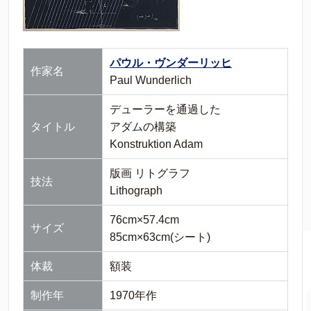
パウル・ヴンダーリッヒ
作家名
Paul Wunderlich
デューラーを通過した
タイトル
アダムの構築
Konstruktion Adam
版画 リトグラフ
技法
Lithograph
76cm×57.4cm
サイズ
85cm×63cm(シート)
体裁
額装
制作年
1970年作