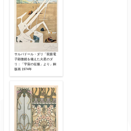
い。
※データはSSL(Secure Sockets Layer)通信によ
り暗号化して送信されます。
サルバドール・ダリ「双眼電
子顕微鏡を備えた火星のダ
リ：「宇宙の征服」より」銅
版画 1974年