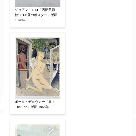
ご要望などがございましたらご入力ください
ジョアン・ミロ「西部美術
【任意】
館”ミロ”展のポスター」版画
1978年
個人情報の取扱い
について、同意の上送信しま
ポール・デルヴォー「扇：
The Fan」版画 1968年
す。（確認画面は表示されません）
同意する
【必須】
↑ 同意頂けましたらチェックを入れてくださ