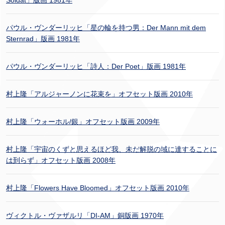
Soldat」版画 1981年
パウル・ヴンダーリッヒ「星の輪を持つ男：Der Mann mit dem
Sternrad」版画 1981年
パウル・ヴンダーリッヒ「詩人：Der Poet」版画 1981年
村上隆「アルジャーノンに花束を」オフセット版画 2010年
村上隆「ウォーホル/銀」オフセット版画 2009年
村上隆「宇宙のくずと思えるほど我、未だ解脱の域に達することに
は到らず」オフセット版画 2008年
村上隆「Flowers Have Bloomed」オフセット版画 2010年
ヴィクトル・ヴァザルリ「DI-AM」銅版画 1970年