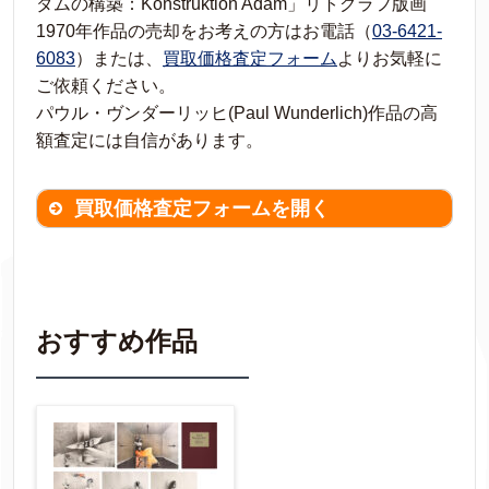
ダムの構築：Konstruktion Adam」リトグラフ版画
1970年作品の売却をお考えの方はお電話（
03-6421-
6083
）または、
買取価格査定フォーム
よりお気軽に
ご依頼ください。
パウル・ヴンダーリッヒ(Paul Wunderlich)作品の高
額査定には自信があります。
買取価格査定フォームを開く
買取価格査定は
無料
です。
作品の情報を
わかる範囲でご入力ください。
※不明な項目は空欄で結構です。
おすすめ作品
▼
作品の作家名
【任意】