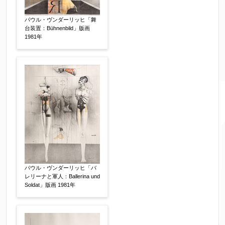
サイン等の有無
【任意】
パウル・ヴンダーリッヒ「舞
サイン有(自筆)
サイン無
印有
台装置：Bühnenbild」版画
1981年
鑑定証書付
共箱
共シール
その他
限定番号
【任意】
制作年
【任意】
パウル・ヴンダーリッヒ「バ
レリーナと軍人：Ballerina und
売却希望時期
【任意】
Soldat」版画 1981年
すぐに売りたい
電話で相談したい
その他