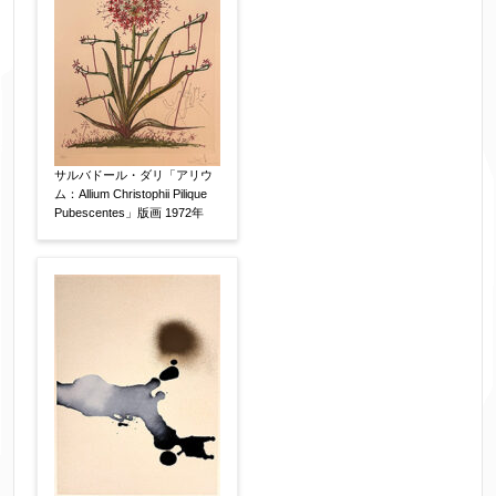
※添付画像は5MBまでのjpg、gif、pig、pdf形式
にてお送りください。
※追加や複数点ある場合はフォーム送信後に送ら
れてくる送信確認メール記載のアドレスからもお
送り頂けます。
サルバドール・ダリ「アリウ
ム：Allium Christophii Pilique
Pubescentes」版画 1972年
お客様情報をご入力ください。
▼
お名前
【必須】
フリガナ
【任意】