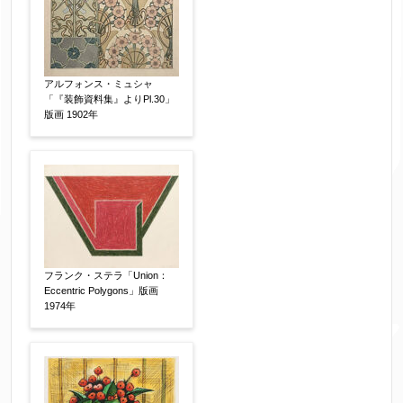
アルフォンス・ミュシャ
「『装飾資料集』よりPl.30」
版画 1902年
フランク・ステラ「Union：
Eccentric Polygons」版画
1974年