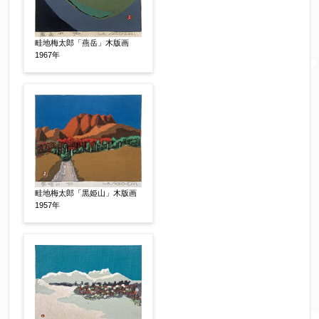
により弊社からのお返事も受信できない場合がご
ざいますので、お電話(
03-6421-6083
)までお問い
合わせください。
畦地梅太郎「燕岳」木版画
1967年
電話番号
【必須】
※携帯電話などご連絡が取りやすいお電話番号を
お願い致します。
郵便番号
【必須】
畦地梅太郎「黒姫山」木版画
1957年
↓郵便番号を入力すると住所の最初が自動入力さ
れます。番地以下は任意でも結構です。
ご住所
【必須】