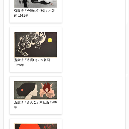
斎藤清「会津の冬(50)」木版
絵の画面サイズ
【任意】
画 1981年
体裁
【任意】
額装
軸装
シート
その他
斎藤清「月雲(1)」木版画
1980年
サイン等の有無
【任意】
サイン有(自筆)
サイン無
印有
鑑定証書付
共箱
共シール
その他
斎藤清「さんご」木版画 1986
年
限定番号
【任意】