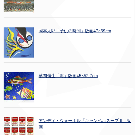
岡本太郎「子供の時間」版画47×39cm
草間彌生「海」版画45×52.7cm
アンディ・ウォーホル「キャンベルスープ II」版
画