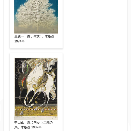
星襄一「白い木(C)」木版画
1974年
中山正「風に向かう二頭の
馬」木版画 1987年