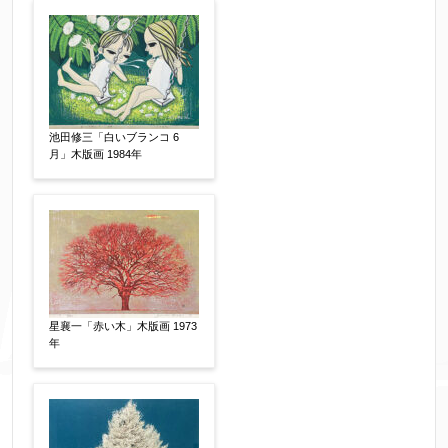
個人情報の取扱い
について、同意の上送信しま
池田修三「白いブランコ 6
す。（確認画面は表示されません）
月」木版画 1984年
同意する
【必須】
↑ 同意頂けましたらチェックを入れてくださ
い。
星襄一「赤い木」木版画 1973
年
※データはSSL(Secure Sockets Layer)通信によ
り暗号化して送信されます。