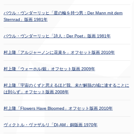
パウル・ヴンダーリッヒ「星の輪を持つ男：Der Mann mit dem
Sternrad」版画 1981年
パウル・ヴンダーリッヒ「詩人：Der Poet」版画 1981年
村上隆「アルジャーノンに花束を」オフセット版画 2010年
村上隆「ウォーホル/銀」オフセット版画 2009年
村上隆「宇宙のくずと思えるほど我、未だ解脱の域に達することに
は到らず」オフセット版画 2008年
村上隆「Flowers Have Bloomed」オフセット版画 2010年
ヴィクトル・ヴァザルリ「DI-AM」銅版画 1970年