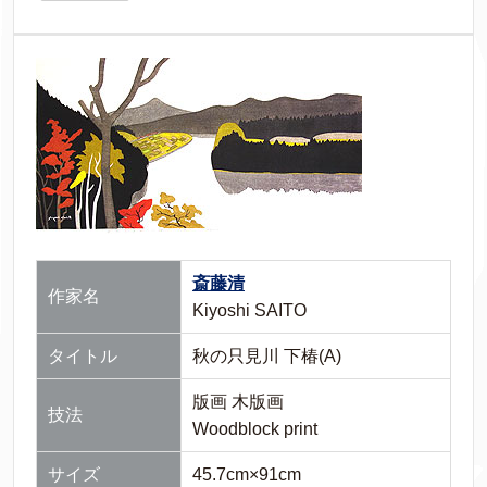
斎藤清
作家名
Kiyoshi SAITO
タイトル
秋の只見川 下椿(A)
版画 木版画
技法
Woodblock print
サイズ
45.7cm×91cm