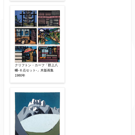
▼
お名前
【必須】
フリガナ
【任意】
クリフトン・カーフ「郡上八
幡-６点セット-」木版画集
1980年
メールアドレス
【必須】
※送信完了後こちらのメールアドレス宛に自動で
送信確認メールをお送りします。もし送信確認メ
ールが受信されない場合は、送信が完了していな
いか、アドレス間違え、迷惑メールフィルター等