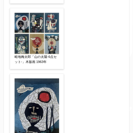
畦地梅太郎「山の太陽-6点セ
ット-」木版画 1963年