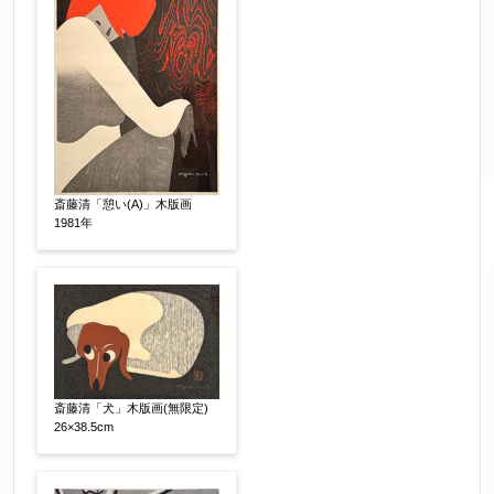
制作年
【任意】
売却希望時期
【任意】
すぐに売りたい
電話で相談したい
斎藤清「憩い(A)」木版画
その他
1981年
他社様の査定価格
【任意】
会社名：
査定額：
斎藤清「犬」木版画(無限定)
26×38.5cm
※他社様からご提示された査定額がございました