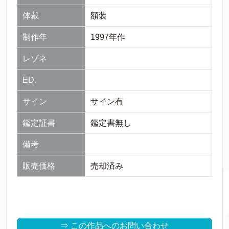
体裁
額装
制作年
1997年作
レゾネ
ED.
サイン
サイン有
鑑定証書
鑑定書無し
備考
販売価格
売却済み
⇒ この作品へのお問い合わせ