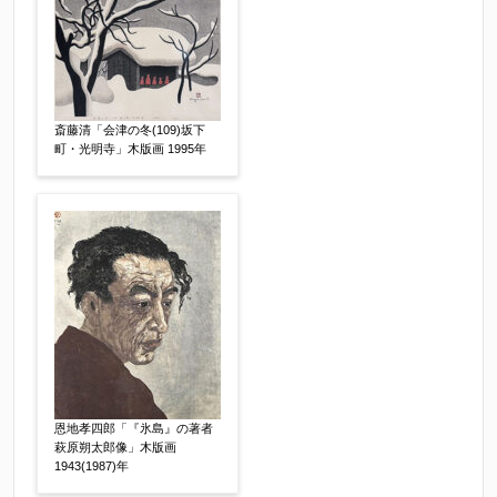
らお知らせください。その価格が適切かお返事申
し上げます。
作品コンディション
【任意】
斎藤清「会津の冬(109)坂下
町・光明寺」木版画 1995年
その他
【任意】
恩地孝四郎「『氷島』の著者
萩原朔太郎像」木版画
1943(1987)年