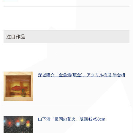
注目作品
深堀隆介「金魚酒(琉金)」アクリル樹脂 半合枡
山下清「長岡の花火」版画42×58cm