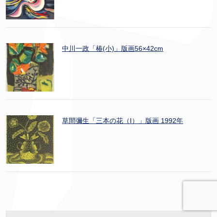
中川一政「椿(小)」版画56×42cm
草間彌生「三本の花（I）」版画 1992年