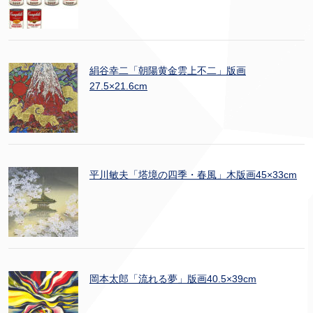
絹谷幸二「朝陽黄金雲上不二」版画
27.5×21.6cm
平川敏夫「塔境の四季・春風」木版画45×33cm
岡本太郎「流れる夢」版画40.5×39cm