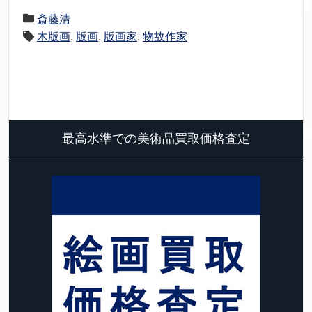
斎藤清
木版画
,
版画
,
版画家
,
物故作家
最高水準での美術品買取価格査定