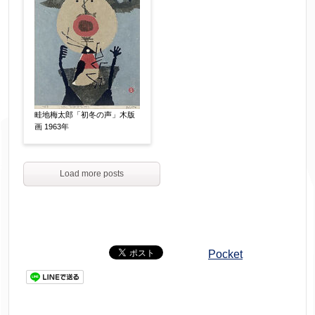
畦地梅太郎「初冬の声」木版
画 1963年
Load more posts
Pocket