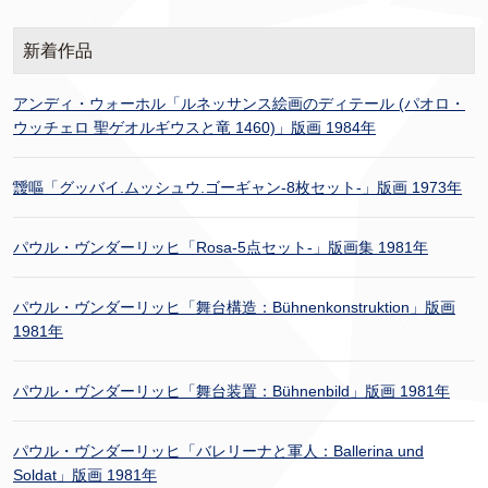
新着作品
アンディ・ウォーホル「ルネッサンス絵画のディテール (パオロ・
ウッチェロ 聖ゲオルギウスと竜 1460)」版画 1984年
靉嘔「グッバイ.ムッシュウ.ゴーギャン-8枚セット-」版画 1973年
パウル・ヴンダーリッヒ「Rosa-5点セット-」版画集 1981年
パウル・ヴンダーリッヒ「舞台構造：Bühnenkonstruktion」版画
1981年
パウル・ヴンダーリッヒ「舞台装置：Bühnenbild」版画 1981年
パウル・ヴンダーリッヒ「バレリーナと軍人：Ballerina und
Soldat」版画 1981年