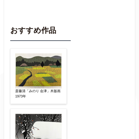
買取価格査定は
無料
です。
作品の情報を
わかる範囲でご入力ください。
※不明な項目は空欄で結構です。
おすすめ作品
▼
作品の作家名
【任意】
作品の画題
【任意】
斎藤清「みのり 会津」木版画
1973年
作品の技法
【任意】
日本画
油彩画
版画
水彩
素描
立体
その他