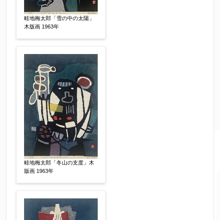
畦地梅太郎「雪の中の太陽」
木版画 1963年
畦地梅太郎「冬山の支度」木
版画 1963年