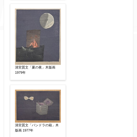
添付画像
【任意】
清宮質文「夏の夜」木版画
1979年
※添付画像は5MBまでのjpg、gif、pig、pdf形式
にてお送りください。
※追加や複数点ある場合はフォーム送信後に送ら
れてくる送信確認メール記載のアドレスからもお
送り頂けます。
清宮質文「パンドラの箱」木
版画 1977年
お客様情報をご入力ください。