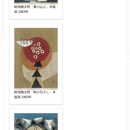
畦地梅太郎「夏の山人」木版
画 1963年
畦地梅太郎「秋の日ざし」木
版画 1963年