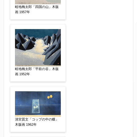
畦地梅太郎「四国の山」木版
画 1957年
畦地梅太郎「平前の谷」木版
画 1952年
ご要望などがございましたらご入力ください
【任意】
清宮質文「コップの中の蝶」
木版画 1962年