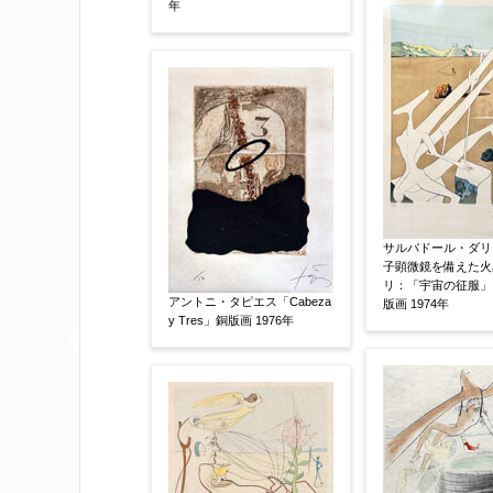
年
その他
限定番号
【任意】
制作年
【任意】
サルバドール・ダリ
子顕微鏡を備えた火
リ：「宇宙の征服」
売却希望時期
【任意】
アントニ・タピエス「Cabeza
版画 1974年
y Tres」銅版画 1976年
すぐに売りたい
電話で相談した
他社様の査定価格
【任意】
会社名：