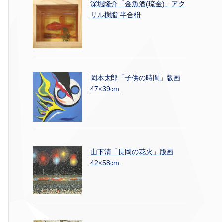
深堀隆介「金魚酒(琉金)」アク
リル樹脂 半合枡
岡本太郎「子供の時間」版画
47×39cm
山下清「長岡の花火」版画
42×58cm