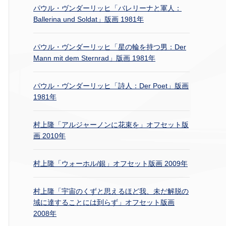
パウル・ヴンダーリッヒ「バレリーナと軍人：
Ballerina und Soldat」版画 1981年
パウル・ヴンダーリッヒ「星の輪を持つ男：Der
Mann mit dem Sternrad」版画 1981年
パウル・ヴンダーリッヒ「詩人：Der Poet」版画
1981年
村上隆「アルジャーノンに花束を」オフセット版
画 2010年
村上隆「ウォーホル/銀」オフセット版画 2009年
村上隆「宇宙のくずと思えるほど我、未だ解脱の
域に達することには到らず」オフセット版画
2008年