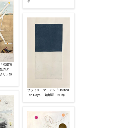
年
「双眼電
星のダ
より」銅
い
その他
ブライス・マーデン「Untitled-
Ten Days-」銅版画 1971年