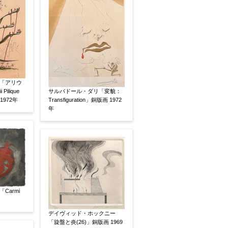
素描
立体
「アリウ
 Pilique
サルバドール・ダリ「変貌：
 1972年
Transfiguration」銅版画 1972
年
Carmi
デイヴィッド・ホックニー
「旋盤と炎(26)」銅版画 1969
有
鑑定証書付
共箱
共シール