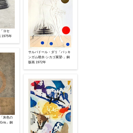
いましたらお知らせください。その価格が適切かお返
「ヨセ
 1975年
サルバドール・ダリ「バッキ
ンガム噴水-シカゴ展望-」銅
版画 1972年
「灰色の
 Gris」銅