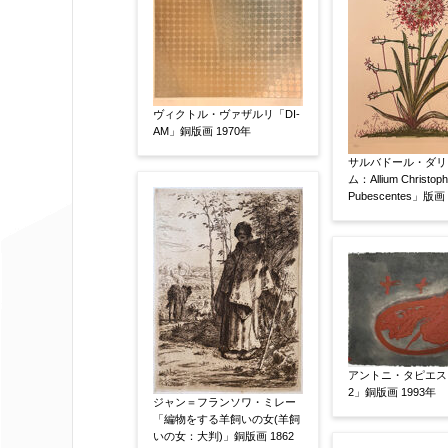
作品の画題
【任意】
作品の技法
【任意】
ヴィクトル・ヴァザルリ「DI-
AM」銅版画 1970年
日本画
油彩画
版画
水彩
サルバドール・ダリ
その他
ム：Allium Christophii
Pubescentes」版画
絵の画面サイズ
【任意】
体裁
【任意】
額装
軸装
シート
その他
アントニ・タピエス「
2」銅版画 1993年
ジャン＝フランソワ・ミレー
サイン等の有無
【任意】
「編物をする羊飼いの女(羊飼
いの女：大判)」銅版画 1862
サイン有(自筆)
サイン無
印