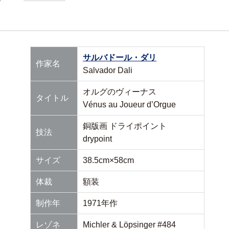
サルバドール・ダリ
作家名
Salvador Dali
オルグのヴィーナス
タイトル
Vénus au Joueur d’Orgue
銅版画 ドライポイント
技法
drypoint
サイズ
38.5cm×58cm
体裁
額装
制作年
1971年作
レゾネ
Michler & Löpsinger #484