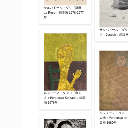
査定額：
サルバドール・ダリ「薔薇：
※他社様からご提示された査定額がござ
La Rose」銅版画 1976-1977
事申し上げます。
年
サルバドール・ダリ
作品コンディション
【任意】
フ：Joseph」銅版画
ルフィーノ・タマヨ「座る
人：Personaje Sentado」銅版
画 1976年
その他
【任意】
ルフィーノ・タマヨ
人物：Personaje en
版画 1980年