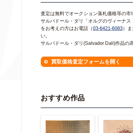
査定は無料でオークション落札価格等の市
サルバドール・ダリ「オルグのヴィーナス：Vénus
をお考えの方はお電話（
03-6421-6083
）ま
い。
サルバドール・ダリ(Salvador Dali)
買取価格査定フォームを開く
買取価格査定は
無料
です。
作品の
※不明な項目は空欄で結構です。
▼
おすすめ作品
作品の作家名
【任意】