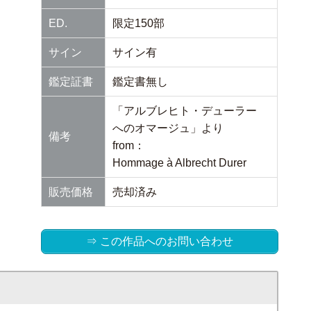
ED.
限定150部
サイン
サイン有
鑑定証書
鑑定書無し
「アルブレヒト・デューラー
へのオマージュ」より
備考
from：
Hommage à Albrecht Durer
販売価格
売却済み
⇒ この作品へのお問い合わせ