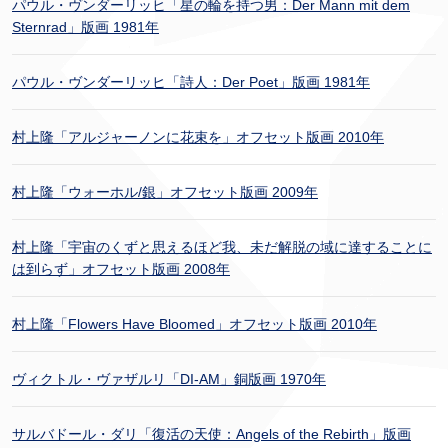
パウル・ヴンダーリッヒ「星の輪を持つ男：Der Mann mit dem
Sternrad」版画 1981年
パウル・ヴンダーリッヒ「詩人：Der Poet」版画 1981年
村上隆「アルジャーノンに花束を」オフセット版画 2010年
村上隆「ウォーホル/銀」オフセット版画 2009年
村上隆「宇宙のくずと思えるほど我、未だ解脱の域に達することに
は到らず」オフセット版画 2008年
村上隆「Flowers Have Bloomed」オフセット版画 2010年
ヴィクトル・ヴァザルリ「DI-AM」銅版画 1970年
サルバドール・ダリ「復活の天使：Angels of the Rebirth」版画