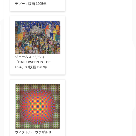
デブー」版画 1995年
メールアドレス
【必須】
※送信完了後こちらのメールアドレス宛に自動で
送信確認メールをお送りします。もし送信確認メ
ールが受信されない場合は、送信が完了していな
ジェームス・リジィ
いか、アドレス間違え、迷惑メールフィルター等
「HALLOWEEN IN THE
USA」3D版画 1987年
により弊社からのお返事も受信できない場合がご
ざいますので、お電話(
03-6421-6083
)までお問い
合わせください。
電話番号
【必須】
※携帯電話などご連絡が取りやすいお電話番号を
お願い致します。
ヴィクトル・ヴァザルリ