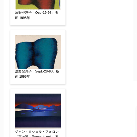
辰野登恵子「Oct.-19-98」版
画 1998年
辰野登恵子「Sept.-28-98」版
画 1998年
ジャン・ミシェル・フォロン
「夜の道：Route de nuit」版