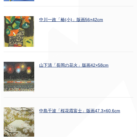
中川一政「椿(小)」版画56×42cm
山下清「長岡の花火」版画42×58cm
中島千波「桜花霞富士」版画47.3×60.6cm