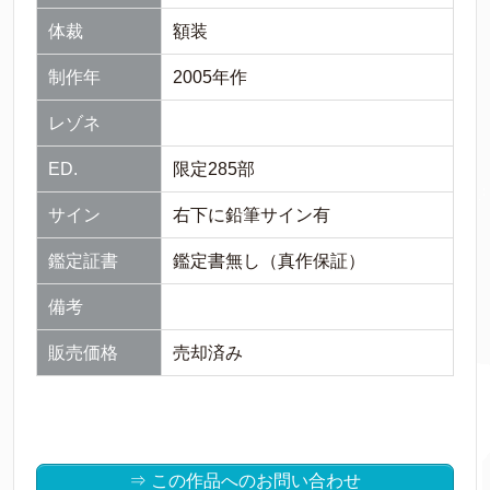
体裁
額装
制作年
2005年作
レゾネ
ED.
限定285部
サイン
右下に鉛筆サイン有
鑑定証書
鑑定書無し（真作保証）
備考
販売価格
売却済み
⇒ この作品へのお問い合わせ