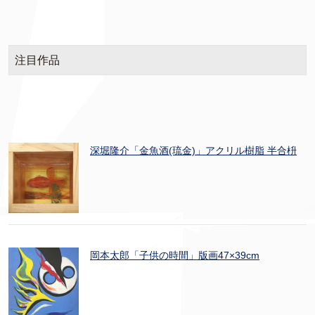
注目作品
深堀隆介「金魚酒(琉金)」アクリル樹脂 半合枡
岡本太郎「子供の時間」版画47×39cm