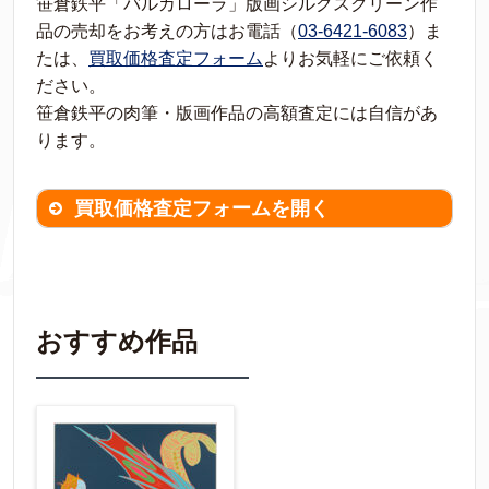
笹倉鉄平「バルカローラ」版画シルクスクリーン作
品の売却をお考えの方はお電話（
03-6421-6083
）ま
たは、
買取価格査定フォーム
よりお気軽にご依頼く
ださい。
笹倉鉄平の肉筆・版画作品の高額査定には自信があ
ります。
買取価格査定フォームを開く
買取価格査定は
無料
です。
作品の情報を
わかる範囲でご入力ください。
※不明な項目は空欄で結構です。
おすすめ作品
▼
作品の作家名
【任意】