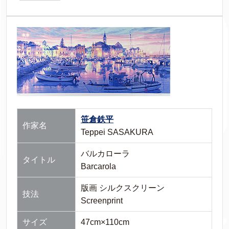
笹倉鉄平
作家名
Teppei SASAKURA
バルカローラ
タイトル
Barcarola
版画 シルクスクリーン
技法
Screenprint
サイズ
47cm×110cm