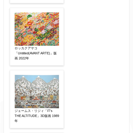
ロッカクアヤコ
「Untitled(AVANT ARTE)」版
画 2022年
ジェームス・リジィ「IT’s
THE ALTITUDE」3D版画 1989
年