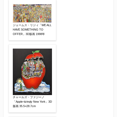
ジェームス・リジィ「WE ALL
HAVE SOMETHING TO
その他
【任意】
OFFER」3D版画 1998年
チャールズ・ファジーノ
添付画像
【任意】
「Apple-tizinqly New York」3D
版画 35.5×28.7cm