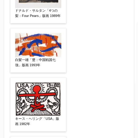
ご要望などがございましたらご入力ください
ドナルド・サルタン「4つの
【任意】
梨：Four Pears」版画 1989年
白髪一雄「楚：中国戦国七
強」版画 1993年
個人情報の取扱い
について、同意の上送信しま
す。（確認画面は表示されません）
キース・ヘリング「USA」版
画 1982年
同意する
【必須】
↑ 同意頂けましたらチェックを入れてくださ