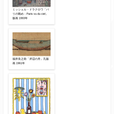
サイン等の有無
【任意】
ミッシェル・ドラクロワ「パ
サイン有(自筆)
サイン無
印有
リの眺め：Paris vu du ciel」
版画 1993年
鑑定証書付
共箱
共シール
その他
限定番号
【任意】
福井良之助「岸辺の舟」孔版
画 1961年
制作年
【任意】
売却希望時期
【任意】
すぐに売りたい
電話で相談したい
その他