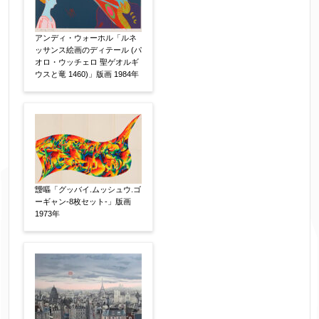
作品の画題
【任意】
アンディ・ウォーホル「ルネ
ッサンス絵画のディテール (パ
オロ・ウッチェロ 聖ゲオルギ
ウスと竜 1460)」版画 1984年
作品の技法
【任意】
日本画
油彩画
版画
水彩
素描
立体
その他
絵の画面サイズ
【任意】
靉嘔「グッバイ.ムッシュウ.ゴ
ーギャン-8枚セット-」版画
1973年
体裁
【任意】
額装
軸装
シート
その他