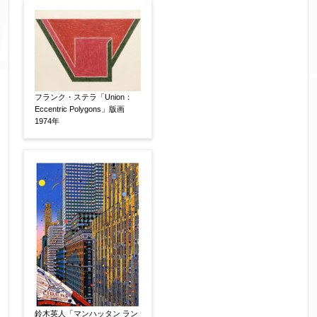
※添付画像は5MBまでのjpg、gif、pig、pdf形式
にてお送りください。
※追加や複数点ある場合はフォーム送信後に送ら
れてくる送信確認メール記載のアドレスからもお
フランク・ステラ「Union：
送り頂けます。
Eccentric Polygons」版画
1974年
お客様情報をご入力ください。
▼
お名前
【必須】
フリガナ
【任意】
鈴木英人「マンハッタン ラン