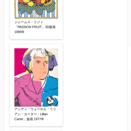
他社様の査定価格
【任意】
会社名：
ジェームス・リジィ
「PASSION FRUIT」3D版画
1989年
査定額：
※他社様からご提示された査定額がございました
らお知らせください。その価格が適切かお返事申
し上げます。
作品コンディション
【任意】
アンディ・ウォーホル「リリ
アン・カーター：Lillian
Carter」版画 1977年