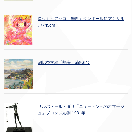
ロッカクアヤコ「無題」ダンボールにアクリル
77×49cm
朝比奈文雄「熱海」油彩6号
サルバドール・ダリ「ニュートンへのオマージ
ュ」ブロンズ彫刻 1981年