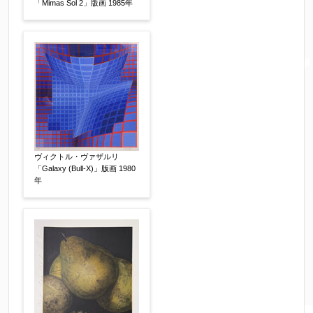
「Mimas Sol 2」版画 1985年
郵便番号
【必須】
↓郵便番号を入力すると住所の最初が自動入力さ
れます。番地以下は任意でも結構です。
ご住所
【必須】
ヴィクトル・ヴァザルリ
「Galaxy (Bull-X)」版画 1980
年