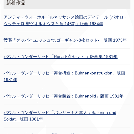
新着作品
アンディ・ウォーホル「ルネッサンス絵画のディテール (パオロ・
ウッチェロ 聖ゲオルギウスと竜 1460)」版画 1984年
靉嘔「グッバイ.ムッシュウ.ゴーギャン-8枚セット-」版画 1973年
パウル・ヴンダーリッヒ「Rosa-5点セット-」版画集 1981年
パウル・ヴンダーリッヒ「舞台構造：Bühnenkonstruktion」版画
1981年
パウル・ヴンダーリッヒ「舞台装置：Bühnenbild」版画 1981年
パウル・ヴンダーリッヒ「バレリーナと軍人：Ballerina und
Soldat」版画 1981年