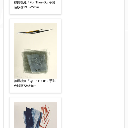
篠田桃紅「For Thee G」手彩
色版画29.5×22cm
添付画像
【任意】
※添付画像は5MBまでのjpg、gif、pig、pdf形式
にてお送りください。
※追加や複数点ある場合はフォーム送信後に送ら
れてくる送信確認メール記載のアドレスからもお
送り頂けます。
篠田桃紅「QUIETUDE」手彩
お客様情報をご入力ください。
色版画72×54cm
▼
お名前
【必須】