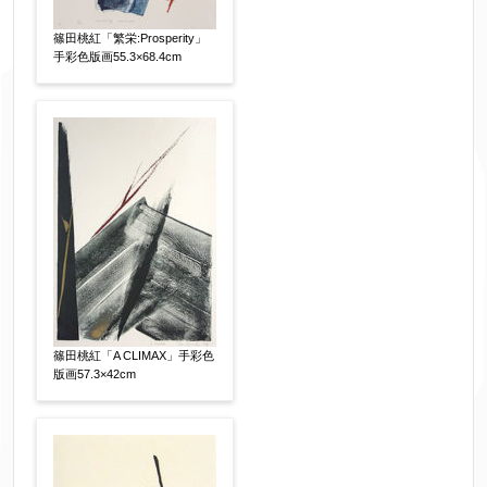
篠田桃紅「繁栄:Prosperity」
手彩色版画55.3×68.4cm
フリガナ
【任意】
メールアドレス
【必須】
※送信完了後こちらのメールアドレス宛に自動で
送信確認メールをお送りします。もし送信確認メ
ールが受信されない場合は、送信が完了していな
いか、アドレス間違え、迷惑メールフィルター等
により弊社からのお返事も受信できない場合がご
篠田桃紅「A CLIMAX」手彩色
ざいますので、お電話(
版画57.3×42cm
03-6421-6083
)までお問い
合わせください。
電話番号
【必須】