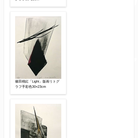
篠田桃紅「Light」版画リトグ
ラフ手彩色30×23cm