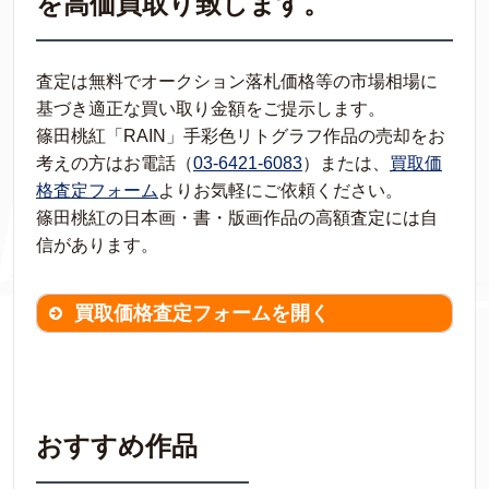
を高価買取り致します。
査定は無料でオークション落札価格等の市場相場に
基づき適正な買い取り金額をご提示します。
篠田桃紅「RAIN」手彩色リトグラフ作品の売却をお
考えの方はお電話（
03-6421-6083
）または、
買取価
格査定フォーム
よりお気軽にご依頼ください。
篠田桃紅の日本画・書・版画作品の高額査定には自
信があります。
買取価格査定フォームを開く
買取価格査定は
無料
です。
作品の情報を
わかる範囲でご入力ください。
※不明な項目は空欄で結構です。
おすすめ作品
▼