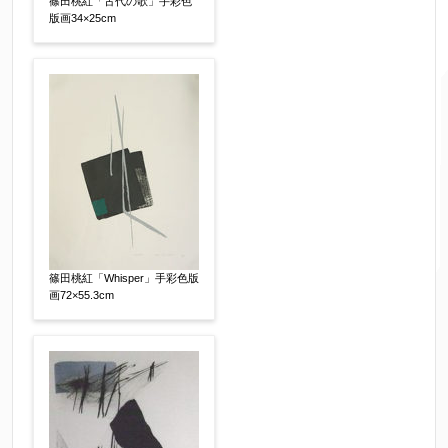
篠田桃紅「古代の歌」手彩色
版画34×25cm
ご要望などがございましたらご入力ください
【任意】
篠田桃紅「Whisper」手彩色版
画72×55.3cm
個人情報の取扱い
について、同意の上送信しま