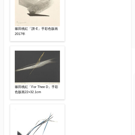
売却希望時期
【任意】
すぐに売りたい
電話で相談したい
その他
篠田桃紅「讃-E」手彩色版画
2017年
他社様の査定価格
【任意】
会社名：
査定額：
篠田桃紅「For Thee D」手彩
※他社様からご提示された査定額がございました
色版画22×32.1cm
らお知らせください。その価格が適切かお返事申
し上げます。
作品コンディション
【任意】