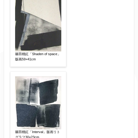
篠田桃紅「Shaden of space」
版画59×41cm
篠田桃紅「Interval」版画リト
グラフ30×23cm