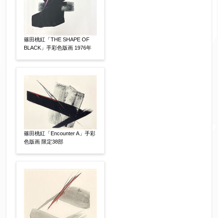
体裁
【任意】
額装
軸装
シート
その他
篠田桃紅「THE SHAPE OF
BLACK」手彩色版画 1976年
サイン等の有無
【任意】
サイン有(自筆)
サイン無
印有
鑑定証書付
共箱
共シール
その他
限定番号
【任意】
篠田桃紅「Encounter A」手彩
色版画 限定38部
制作年
【任意】