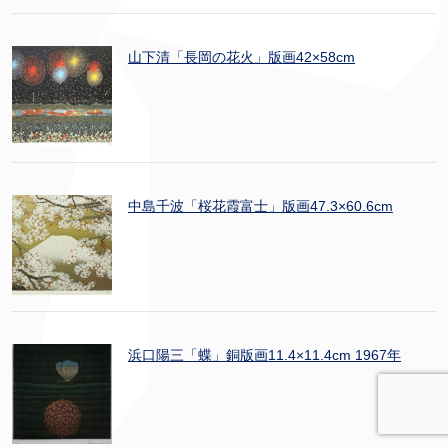
山下清「長岡の花火」版画42×58cm
中島千波「桜花霞富士」版画47.3×60.6cm
浜口陽三「蝶」銅版画11.4×11.4cm 1967年