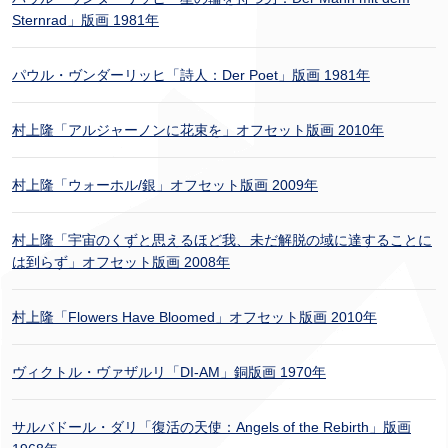
Sternrad」版画 1981年
パウル・ヴンダーリッヒ「詩人：Der Poet」版画 1981年
村上隆「アルジャーノンに花束を」オフセット版画 2010年
村上隆「ウォーホル/銀」オフセット版画 2009年
村上隆「宇宙のくずと思えるほど我、未だ解脱の域に達することに
は到らず」オフセット版画 2008年
村上隆「Flowers Have Bloomed」オフセット版画 2010年
ヴィクトル・ヴァザルリ「DI-AM」銅版画 1970年
サルバドール・ダリ「復活の天使：Angels of the Rebirth」版画