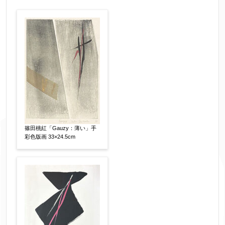
作品の作家名
【任意】
作品の画題
【任意】
作品の技法
【任意】
日本画
油彩画
版画
水彩
篠田桃紅「Gauzy：薄い」手
素描
立体
彩色版画 33×24.5cm
その他
絵の画面サイズ
【任意】