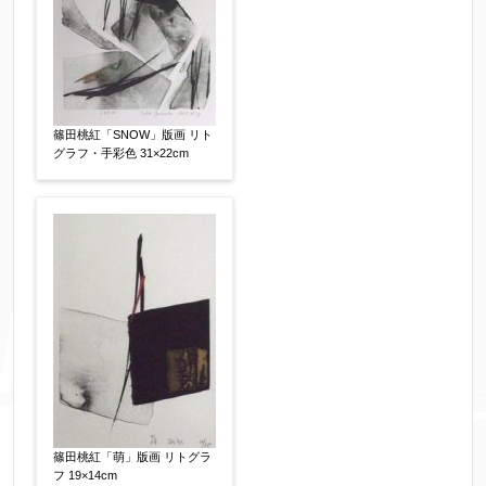
す。（確認画面は表示されません）
同意する
【必須】
↑ 同意頂けましたらチェックを入れてくださ
い。
篠田桃紅「SNOW」版画 リト
グラフ・手彩色 31×22cm
※データはSSL(Secure Sockets Layer)通信によ
り暗号化して送信されます。
篠田桃紅「萌」版画 リトグラ
フ 19×14cm