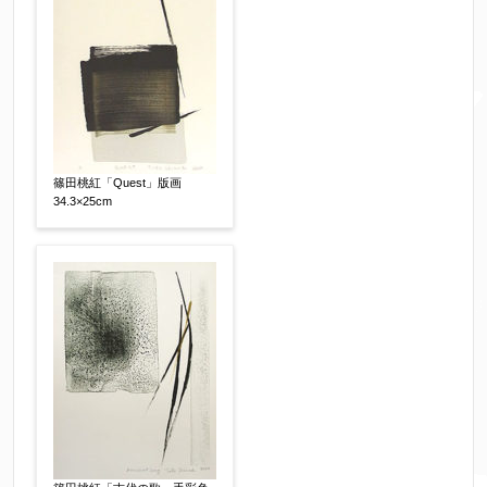
※携帯電話などご連絡が取りやすいお電話番号を
お願い致します。
郵便番号
【必須】
篠田桃紅「Quest」版画
34.3×25cm
↓郵便番号を入力すると住所の最初が自動入力さ
れます。番地以下は任意でも結構です。
ご住所
【必須】