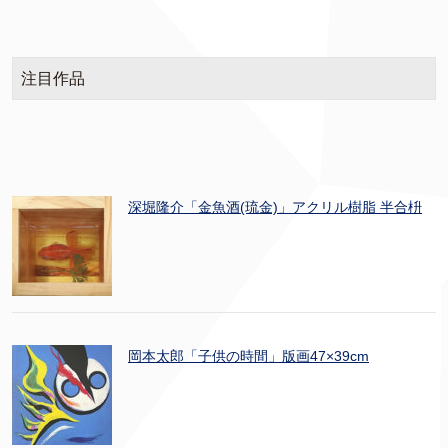
注目作品
深堀隆介「金魚酒(琉金)」アクリル樹脂 半合枡
岡本太郎「子供の時間」版画47×39cm