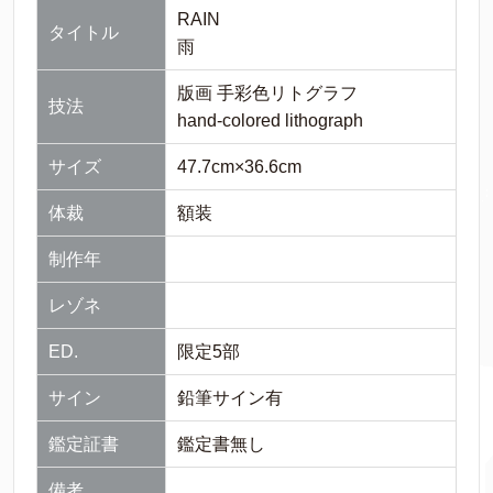
RAIN
タイトル
雨
版画 手彩色リトグラフ
技法
hand-colored lithograph
サイズ
47.7cm×36.6cm
体裁
額装
制作年
レゾネ
ED.
限定5部
サイン
鉛筆サイン有
鑑定証書
鑑定書無し
備考