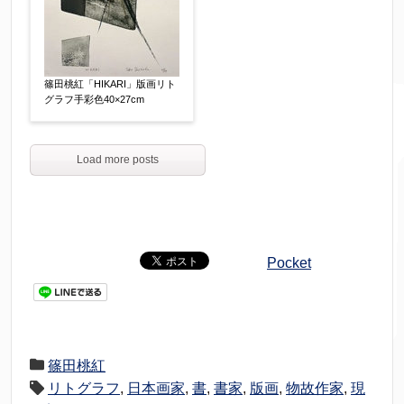
篠田桃紅「HIKARI」版画リト
グラフ手彩色40×27cm
Load more posts
Pocket
篠田桃紅
リトグラフ
,
日本画家
,
書
,
書家
,
版画
,
物故作家
,
現