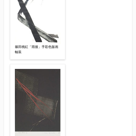
篠田桃紅「雨後」手彩色版画
軸装
その他
【任意】