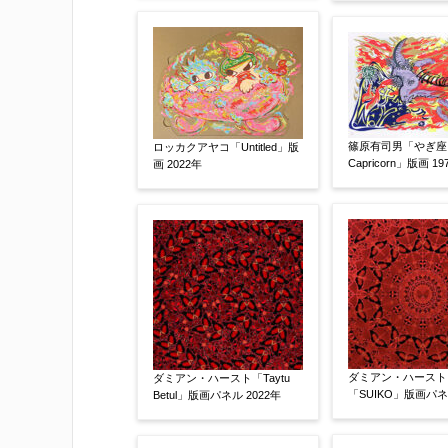
その他
【任意】
篠原有司男「やぎ座
ロッカクアヤコ「Untitled」版
Capricorn」版画 19
画 2022年
添付画像
【任意】
ダミアン・ハースト
ダミアン・ハースト「Taytu
「SUIKO」版画パネル
Betul」版画パネル 2022年