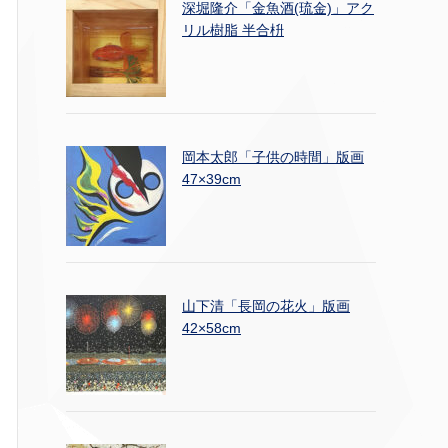
深堀隆介「金魚酒(琉金)」アク
リル樹脂 半合枡
岡本太郎「子供の時間」版画
47×39cm
山下清「長岡の花火」版画
42×58cm