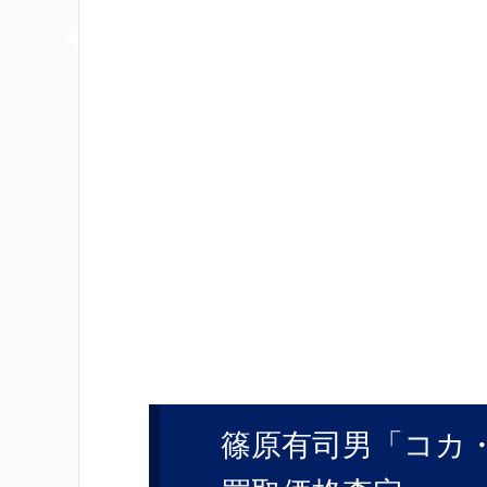
篠原有司男「コカ