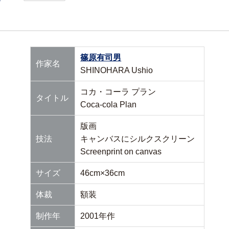
篠原有司男
作家名
SHINOHARA Ushio
コカ・コーラ プラン
タイトル
Coca-cola Plan
版画
技法
キャンバスにシルクスクリーン
Screenprint on canvas
サイズ
46cm×36cm
体裁
額装
制作年
2001年作