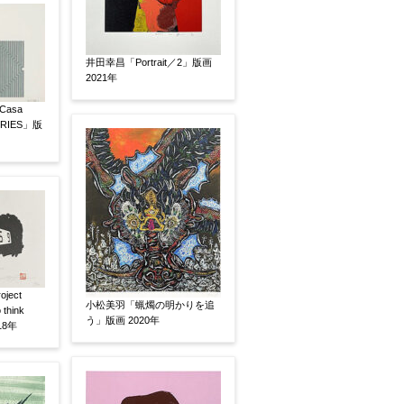
井田幸昌「Portrait／2」版画
2021年
asa
有
鑑定証書付
共箱
共シール
ERIES」版
ject
小松美羽「蝋燭の明かりを追
 think
う」版画 2020年
18年
い
その他