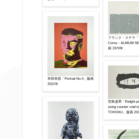
体裁
【任意】
額装
軸装
シート
その他
サイン等の有無
【任意】
フランク・ステラ「C
サイン有(自筆)
サイン無
印
Cornu：ALMIUM S
画 1970年
その他
限定番号
【任意】
井田幸昌「Portrait No.4」版画
2021年
制作年
【任意】
宮島達男「Relight pro
using counter void to
TOHOKU」版画 20
売却希望時期
【任意】
すぐに売りたい
電話で相談した