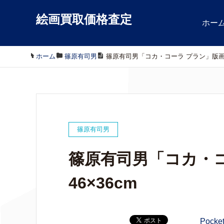
絵画買取価格査定
ホー
ホーム
/
篠原有司男
/
篠原有司男「コカ・コーラ プラン」版画46
篠原有司男
篠原有司男「コカ・
46×36cm
Pocke