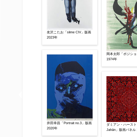
他社様の査定価格
【任意】
会社名：
友沢こたお「slime CIV」版画
2023年
査定額：
岡本太郎「ポジショ
※他社様からご提示された査定額がござ
1974年
事申し上げます。
作品コンディション
【任意】
井田幸昌「Portrait no.3」版画
ダミアン・ハースト「
2020年
Jahān」版画パネル 