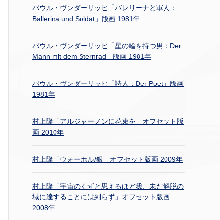
パウル・ヴンダーリッヒ「バレリーナと軍人：
Ballerina und Soldat」版画 1981年
パウル・ヴンダーリッヒ「星の輪を持つ男：Der
Mann mit dem Sternrad」版画 1981年
パウル・ヴンダーリッヒ「詩人：Der Poet」版画
1981年
村上隆「アルジャーノンに花束を」オフセット版
画 2010年
村上隆「ウォーホル/銀」オフセット版画 2009年
村上隆「宇宙のくずと思えるほど我、未だ解脱の
域に達することには到らず」オフセット版画
2008年