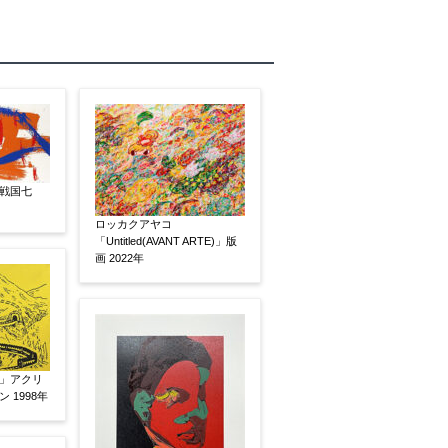
戦国七
ロッカクアヤコ
「Untitled(AVANT ARTE)」版
画 2022年
素描
立体
」アクリ
 1998年