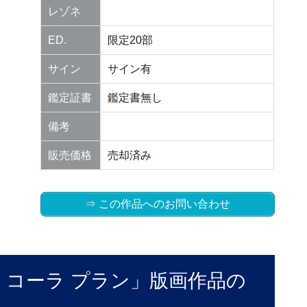
レゾネ
ED.
限定20部
サイン
サイン有
鑑定証書
鑑定書無し
備考
販売価格
売却済み
⇒ この作品へのお問い合わせ
・コーラ プラン」版画作品の