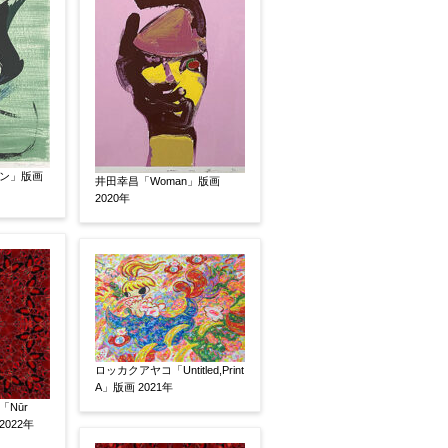
ン」版画
井田幸昌「Woman」版画
いましたらお知らせください。その価格が適切かお返
2020年
ロッカクアヤコ「Untitled,Print
A」版画 2021年
Nūr
2022年