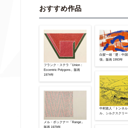
▼
おすすめ作品
作品の作家名
【任意】
作品の画題
【任意】
白髪一雄「楚：中国
強」版画 1993年
フランク・ステラ「Union：
Eccentric Polygons」版画
作品の技法
【任意】
1974年
日本画
油彩画
版画
水彩
その他
絵の画面サイズ
【任意】
中村政人「トンネル
ル、シルクスクリーン
メル・ボックナー「Range」
版画 1979年