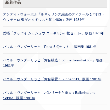
新着作品
アンディ・ウォーホル「ルネッサンス絵画のディテール (パオロ・
ウッチェロ 聖ゲオルギウスと竜 1460)」版画 1984年
靉嘔「グッバイ.ムッシュウ.ゴーギャン-8枚セット-」版画 1973年
パウル・ヴンダーリッヒ「Rosa-5点セット-」版画集 1981年
パウル・ヴンダーリッヒ「舞台構造：Bühnenkonstruktion」版画
1981年
パウル・ヴンダーリッヒ「舞台装置：Bühnenbild」版画 1981年
パウル・ヴンダーリッヒ「バレリーナと軍人：Ballerina und
Soldat」版画 1981年