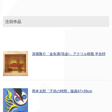
注目作品
深堀隆介「金魚酒(琉金)」アクリル樹脂 半合枡
岡本太郎「子供の時間」版画47×39cm