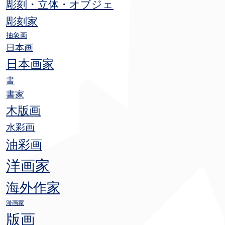
彫刻・立体・オブジェ
彫刻家
抽象画
日本画
日本画家
書
書家
木版画
水彩画
油彩画
洋画家
海外作家
漫画家
版画