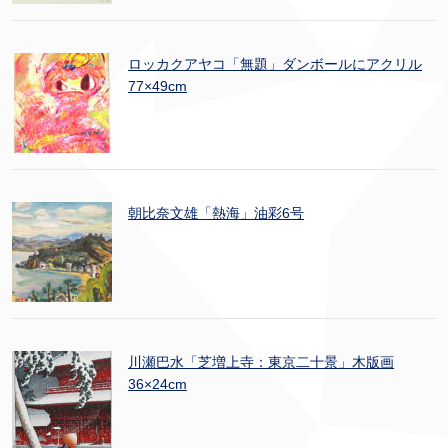
ロッカクアヤコ「無題」ダンボールにアクリル
77×49cm
朝比奈文雄「熱海」油彩6号
川瀬巴水「芝増上寺：東京二十景」木版画
36×24cm