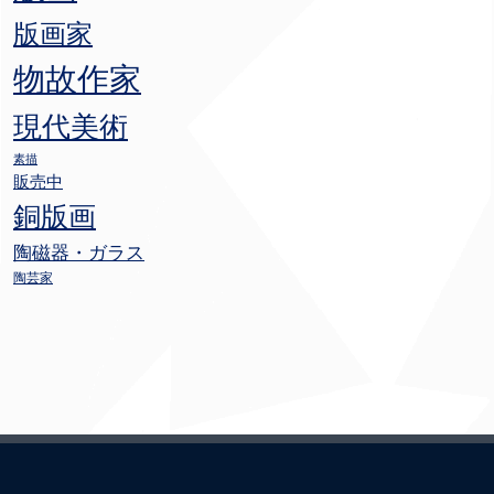
版画家
物故作家
現代美術
素描
販売中
銅版画
陶磁器・ガラス
陶芸家