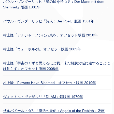
パウル・ヴンダーリッヒ「星の輪を持つ男：Der Mann mit dem
Sternrad」版画 1981年
パウル・ヴンダーリッヒ「詩人：Der Poet」版画 1981年
村上隆「アルジャーノンに花束を」オフセット版画 2010年
村上隆「ウォーホル/銀」オフセット版画 2009年
村上隆「宇宙のくずと思えるほど我、未だ解脱の域に達することに
は到らず」オフセット版画 2008年
村上隆「Flowers Have Bloomed」オフセット版画 2010年
ヴィクトル・ヴァザルリ「DI-AM」銅版画 1970年
サルバドール・ダリ「復活の天使：Angels of the Rebirth」版画