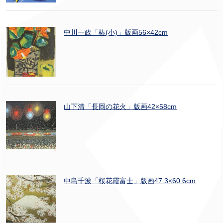
中川一政「椿(小)」版画56×42cm
山下清「長岡の花火」版画42×58cm
中島千波「桜花霞富士」版画47.3×60.6cm