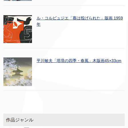
ル・コルビュジエ「賽は投げられた」版画 1959
年
平川敏夫「塔境の四季・春風」木版画45×33cm
作品ジャンル