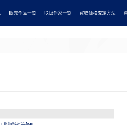
ム
販売作品一覧
取扱作家一覧
買取価格査定方法
e」銅版画15×11.5cm