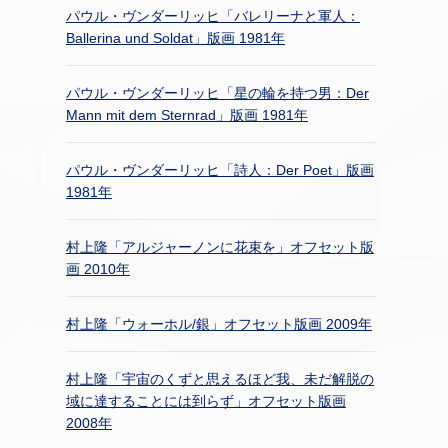
パウル・ヴンダーリッヒ「バレリーナと軍人：
Ballerina und Soldat」版画 1981年
パウル・ヴンダーリッヒ「星の輪を持つ男：Der
Mann mit dem Sternrad」版画 1981年
パウル・ヴンダーリッヒ「詩人：Der Poet」版画
1981年
村上隆「アルジャーノンに花束を」オフセット版
画 2010年
村上隆「ウォーホル/銀」オフセット版画 2009年
村上隆「宇宙のくずと思えるほど我、未だ解脱の
域に達することには到らず」オフセット版画
2008年