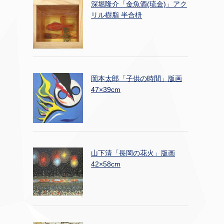
深堀隆介「金魚酒(琉金)」アク
リル樹脂 半合枡
岡本太郎「子供の時間」版画
47×39cm
山下清「長岡の花火」版画
42×58cm