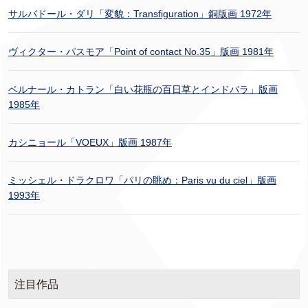
サルバドール・ダリ「変貌：Transfiguration」銅版画 1972年
ヴィクター・パスモア「Point of contact No.35」版画 1981年
ベルナール・カトラン「白い花瓶の百日草とインドバラ」版画
1985年
カシニョール「VOEUX」版画 1987年
ミッシェル・ドラクロワ「パリの眺め：Paris vu du ciel」版画
1993年
注目作品