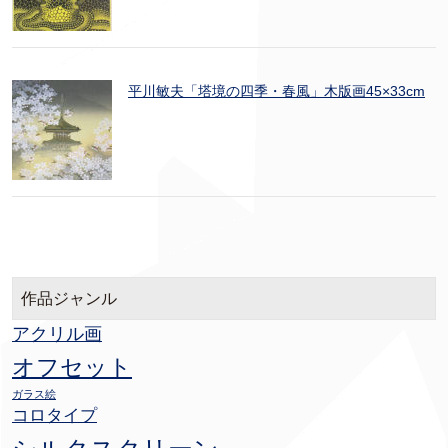
平川敏夫「塔境の四季・春風」木版画45×33cm
作品ジャンル
アクリル画
オフセット
ガラス絵
コロタイプ