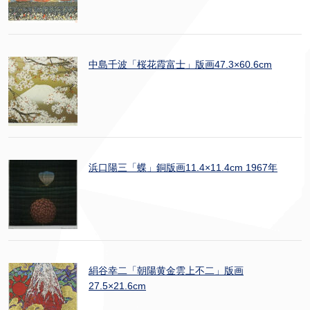
中島千波「桜花霞富士」版画47.3×60.6cm
浜口陽三「蝶」銅版画11.4×11.4cm 1967年
絹谷幸二「朝陽黄金雲上不二」版画
27.5×21.6cm