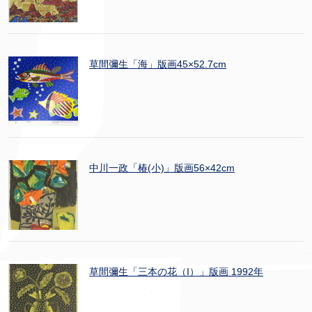
草間彌生「海」版画45×52.7cm
中川一政「椿(小)」版画56×42cm
草間彌生「三本の花（I）」版画 1992年