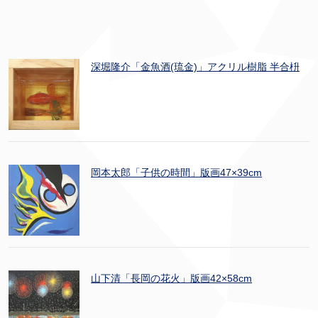
深堀隆介「金魚酒(琉金)」アクリル樹脂 半合枡
岡本太郎「子供の時間」版画47×39cm
山下清「長岡の花火」版画42×58cm