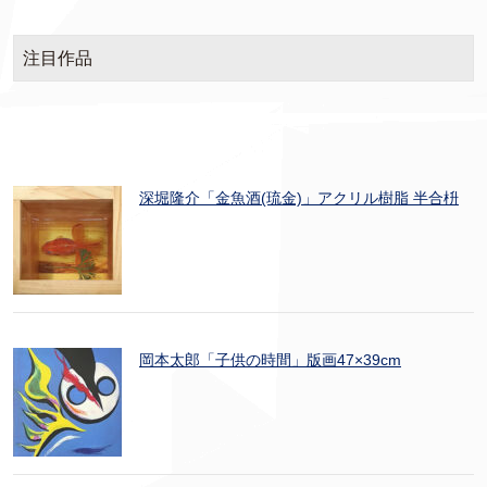
注目作品
深堀隆介「金魚酒(琉金)」アクリル樹脂 半合枡
岡本太郎「子供の時間」版画47×39cm