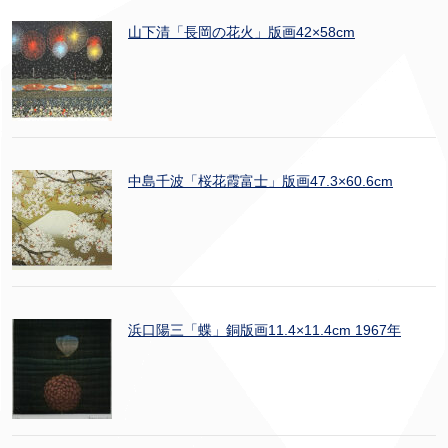
山下清「長岡の花火」版画42×58cm
中島千波「桜花霞富士」版画47.3×60.6cm
浜口陽三「蝶」銅版画11.4×11.4cm 1967年