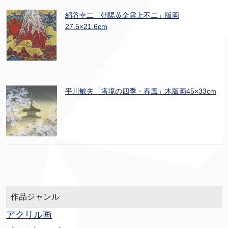
絹谷幸二「朝陽黄金雲上不二」版画
27.5×21.6cm
平川敏夫「塔境の四季・春風」木版画45×33cm
作品ジャンル
アクリル画