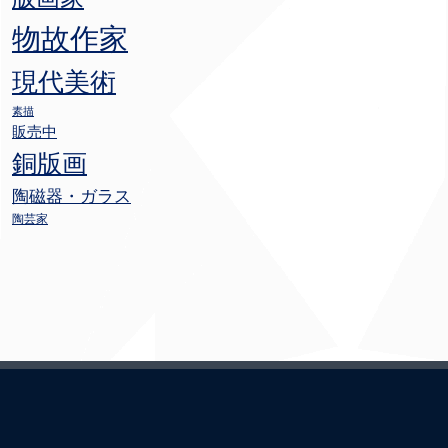
物故作家
現代美術
素描
販売中
銅版画
陶磁器・ガラス
陶芸家