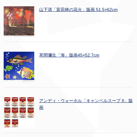
山下清「富田林の花火」版画 51.5×62cm
草間彌生「海」版画45×52.7cm
アンディ・ウォーホル「キャンベルスープ II」版
画