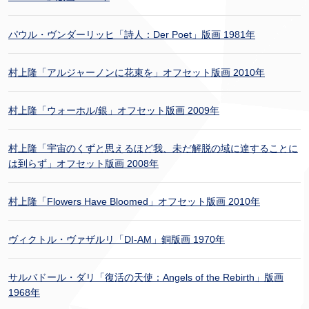
パウル・ヴンダーリッヒ「詩人：Der Poet」版画 1981年
村上隆「アルジャーノンに花束を」オフセット版画 2010年
村上隆「ウォーホル/銀」オフセット版画 2009年
村上隆「宇宙のくずと思えるほど我、未だ解脱の域に達することに
は到らず」オフセット版画 2008年
村上隆「Flowers Have Bloomed」オフセット版画 2010年
ヴィクトル・ヴァザルリ「DI-AM」銅版画 1970年
サルバドール・ダリ「復活の天使：Angels of the Rebirth」版画
1968年