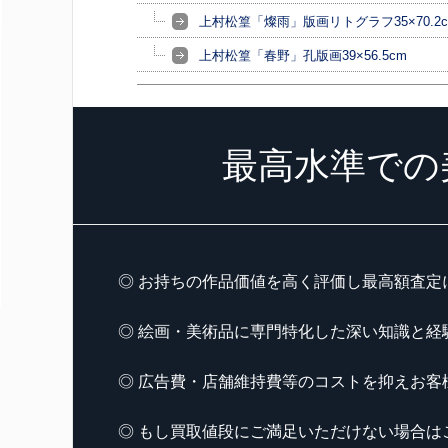
上村松篁「燦雨」版画リトグラフ35×70.2
上村松篁「春野」孔版画39×56.5cm
最高水準での
◎ お持ちの作品価値を高く評価し最高額査定
◎ 絵画・美術品に専門特化した深い知識と経
◎ 広告費・店舗維持費等のコストを抑えお客
◎ もし買取値段にご満足いただけない場合は