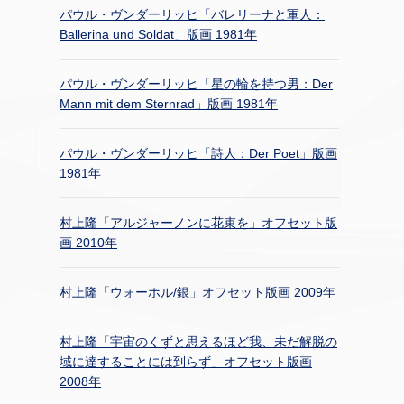
パウル・ヴンダーリッヒ「バレリーナと軍人：
Ballerina und Soldat」版画 1981年
パウル・ヴンダーリッヒ「星の輪を持つ男：Der
Mann mit dem Sternrad」版画 1981年
パウル・ヴンダーリッヒ「詩人：Der Poet」版画
1981年
村上隆「アルジャーノンに花束を」オフセット版
画 2010年
村上隆「ウォーホル/銀」オフセット版画 2009年
村上隆「宇宙のくずと思えるほど我、未だ解脱の
域に達することには到らず」オフセット版画
2008年