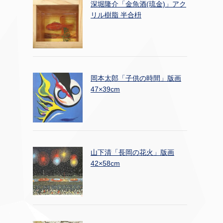
深堀隆介「金魚酒(琉金)」アク
リル樹脂 半合枡
岡本太郎「子供の時間」版画
47×39cm
山下清「長岡の花火」版画
42×58cm