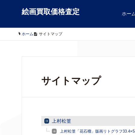
絵画買取価格査定
ホー
ホーム
/
サイトマップ
サイトマップ
上村松篁
上村松篁「花石榴」版画リトグラフ33.4×5