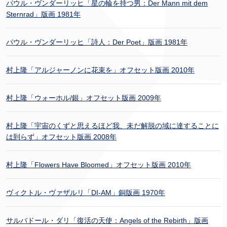
パウル・ヴンダーリッヒ「星の輪を持つ男：Der Mann mit dem
Sternrad」版画 1981年
パウル・ヴンダーリッヒ「詩人：Der Poet」版画 1981年
村上隆「アルジャーノンに花束を」オフセット版画 2010年
村上隆「ウォーホル/銀」オフセット版画 2009年
村上隆「宇宙のくずと思えるほど我、未だ解脱の域に達することに
は到らず」オフセット版画 2008年
村上隆「Flowers Have Bloomed」オフセット版画 2010年
ヴィクトル・ヴァザルリ「DI-AM」銅版画 1970年
サルバドール・ダリ「復活の天使：Angels of the Rebirth」版画