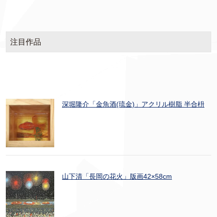
注目作品
深堀隆介「金魚酒(琉金)」アクリル樹脂 半合枡
山下清「長岡の花火」版画42×58cm