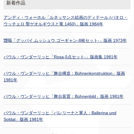
新着作品
アンディ・ウォーホル「ルネッサンス絵画のディテール (パオロ・
ウッチェロ 聖ゲオルギウスと竜 1460)」版画 1984年
靉嘔「グッバイ.ムッシュウ.ゴーギャン-8枚セット-」版画 1973年
パウル・ヴンダーリッヒ「Rosa-5点セット-」版画集 1981年
パウル・ヴンダーリッヒ「舞台構造：Bühnenkonstruktion」版画
1981年
パウル・ヴンダーリッヒ「舞台装置：Bühnenbild」版画 1981年
パウル・ヴンダーリッヒ「バレリーナと軍人：Ballerina und
Soldat」版画 1981年