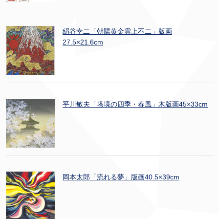
絹谷幸二「朝陽黄金雲上不二」版画
27.5×21.6cm
平川敏夫「塔境の四季・春風」木版画45×33cm
岡本太郎「流れる夢」版画40.5×39cm