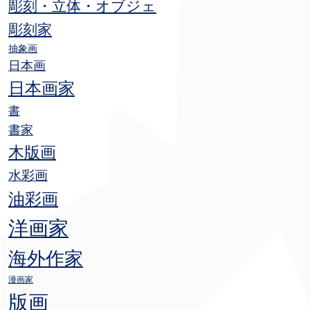
彫刻・立体・オブジェ
彫刻家
抽象画
日本画
日本画家
書
書家
木版画
水彩画
油彩画
洋画家
海外作家
漫画家
版画