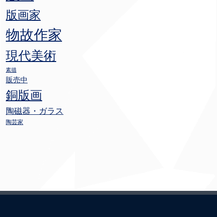
版画家
物故作家
現代美術
素描
販売中
銅版画
陶磁器・ガラス
陶芸家