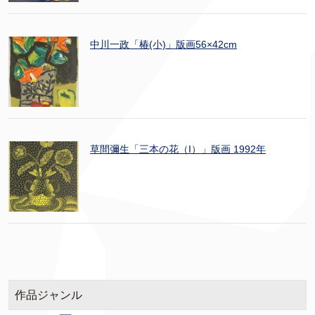
中川一政「椿(小)」版画56×42cm
草間彌生「三本の花（I）」版画 1992年
作品ジャンル