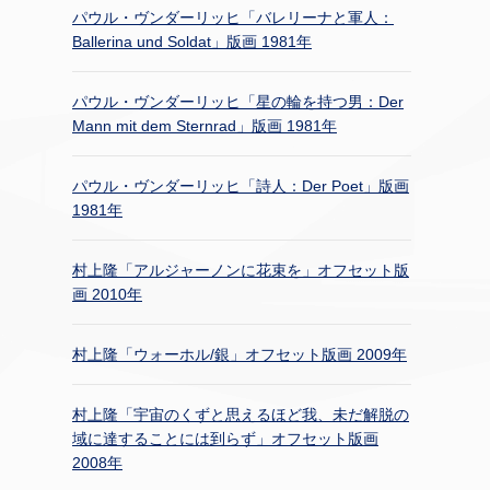
パウル・ヴンダーリッヒ「バレリーナと軍人：
Ballerina und Soldat」版画 1981年
パウル・ヴンダーリッヒ「星の輪を持つ男：Der
Mann mit dem Sternrad」版画 1981年
パウル・ヴンダーリッヒ「詩人：Der Poet」版画
1981年
村上隆「アルジャーノンに花束を」オフセット版
画 2010年
村上隆「ウォーホル/銀」オフセット版画 2009年
村上隆「宇宙のくずと思えるほど我、未だ解脱の
域に達することには到らず」オフセット版画
2008年