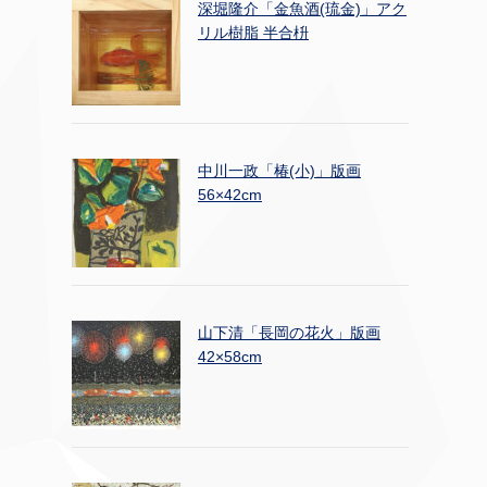
深堀隆介「金魚酒(琉金)」アク
リル樹脂 半合枡
中川一政「椿(小)」版画
56×42cm
山下清「長岡の花火」版画
42×58cm