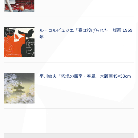
ル・コルビュジエ「賽は投げられた」版画 1959
年
平川敏夫「塔境の四季・春風」木版画45×33cm