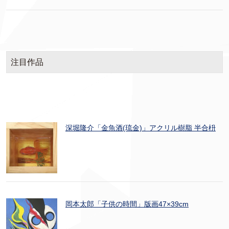
注目作品
深堀隆介「金魚酒(琉金)」アクリル樹脂 半合枡
岡本太郎「子供の時間」版画47×39cm