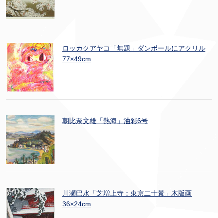
ロッカクアヤコ「無題」ダンボールにアクリル
77×49cm
朝比奈文雄「熱海」油彩6号
川瀬巴水「芝増上寺：東京二十景」木版画
36×24cm