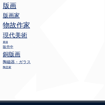
版画
版画家
物故作家
現代美術
素描
販売中
銅版画
陶磁器・ガラス
陶芸家