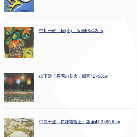
中川一政「椿(小)」版画56×42cm
山下清「長岡の花火」版画42×58cm
中島千波「桜花霞富士」版画47.3×60.6cm