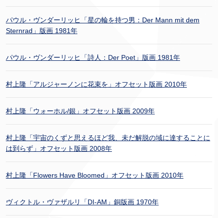
パウル・ヴンダーリッヒ「星の輪を持つ男：Der Mann mit dem
Sternrad」版画 1981年
パウル・ヴンダーリッヒ「詩人：Der Poet」版画 1981年
村上隆「アルジャーノンに花束を」オフセット版画 2010年
村上隆「ウォーホル/銀」オフセット版画 2009年
村上隆「宇宙のくずと思えるほど我、未だ解脱の域に達することに
は到らず」オフセット版画 2008年
村上隆「Flowers Have Bloomed」オフセット版画 2010年
ヴィクトル・ヴァザルリ「DI-AM」銅版画 1970年