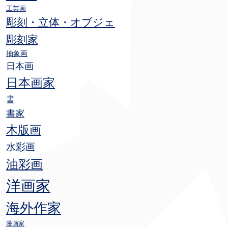
工芸画
彫刻・立体・オブジェ
彫刻家
抽象画
日本画
日本画家
書
書家
木版画
水彩画
油彩画
洋画家
海外作家
漫画家