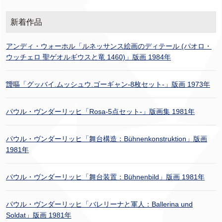
新着作品
アンディ・ウォーホル「ルネッサンス絵画のディテール (パオロ・
ウッチェロ 聖ゲオルギウスと竜 1460)」版画 1984年
靉嘔「グッバイ.ムッシュウ.ゴーギャン-8枚セット-」版画 1973年
パウル・ヴンダーリッヒ「Rosa-5点セット-」版画集 1981年
パウル・ヴンダーリッヒ「舞台構造：Bühnenkonstruktion」版画
1981年
パウル・ヴンダーリッヒ「舞台装置：Bühnenbild」版画 1981年
パウル・ヴンダーリッヒ「バレリーナと軍人：Ballerina und
Soldat」版画 1981年