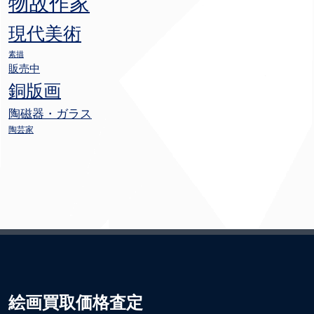
物故作家
現代美術
素描
販売中
銅版画
陶磁器・ガラス
陶芸家
絵画買取価格査定