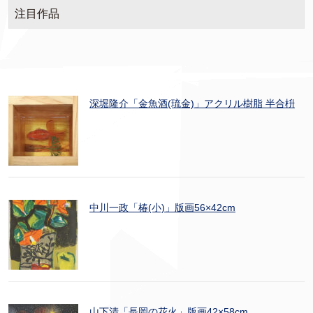
注目作品
深堀隆介「金魚酒(琉金)」アクリル樹脂 半合枡
中川一政「椿(小)」版画56×42cm
山下清「長岡の花火」版画42×58cm