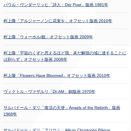
パウル・ヴンダーリッヒ「詩人：Der Poet」版画 1981年
村上隆「アルジャーノンに花束を」オフセット版画 2010年
村上隆「ウォーホル/銀」オフセット版画 2009年
村上隆「宇宙のくずと思えるほど我、未だ解脱の域に達することに
は到らず」オフセット版画 2008年
村上隆「Flowers Have Bloomed」オフセット版画 2010年
ヴィクトル・ヴァザルリ「DI-AM」銅版画 1970年
サルバドール・ダリ「復活の天使：Angels of the Rebirth」版画
1968年
サルバドール・ダリ「アリウム：Allium Christophii Pilique