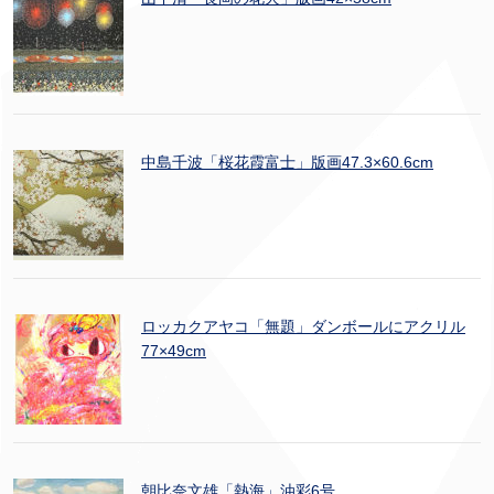
中島千波「桜花霞富士」版画47.3×60.6cm
ロッカクアヤコ「無題」ダンボールにアクリル
77×49cm
朝比奈文雄「熱海」油彩6号