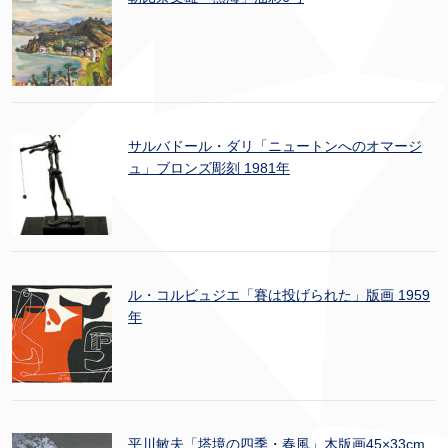
サルバドール・ダリ「ニュートンへのオマージ
ュ」ブロンズ彫刻 1981年
ル・コルビュジエ「賽は投げられた」版画 1959
年
平川敏夫「塔境の四季・春風」木版画45×33cm