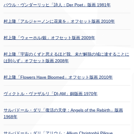
パウル・ヴンダーリッヒ「詩人：Der Poet」版画 1981年
村上隆「アルジャーノンに花束を」オフセット版画 2010年
村上隆「ウォーホル/銀」オフセット版画 2009年
村上隆「宇宙のくずと思えるほど我、未だ解脱の域に達することに
は到らず」オフセット版画 2008年
村上隆「Flowers Have Bloomed」オフセット版画 2010年
ヴィクトル・ヴァザルリ「DI-AM」銅版画 1970年
サルバドール・ダリ「復活の天使：Angels of the Rebirth」版画
1968年
サルバドール・ダリ「アリウム：Allium Christophii Pilique