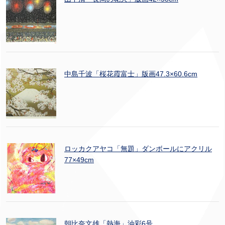
中島千波「桜花霞富士」版画47.3×60.6cm
ロッカクアヤコ「無題」ダンボールにアクリル
77×49cm
朝比奈文雄「熱海」油彩6号