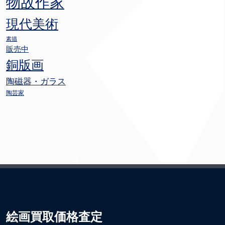
物故作家
現代美術
素描
販売中
銅版画
陶磁器・ガラス
陶芸家
絵画買取価格査定