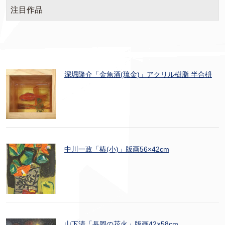
注目作品
深堀隆介「金魚酒(琉金)」アクリル樹脂 半合枡
中川一政「椿(小)」版画56×42cm
山下清「長岡の花火」版画42×58cm