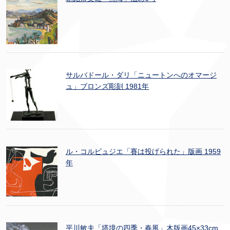
サルバドール・ダリ「ニュートンへのオマージ
ュ」ブロンズ彫刻 1981年
ル・コルビュジエ「賽は投げられた」版画 1959
年
平川敏夫「塔境の四季・春風」木版画45×33cm