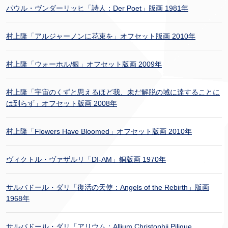
パウル・ヴンダーリッヒ「詩人：Der Poet」版画 1981年
村上隆「アルジャーノンに花束を」オフセット版画 2010年
村上隆「ウォーホル/銀」オフセット版画 2009年
村上隆「宇宙のくずと思えるほど我、未だ解脱の域に達することに
は到らず」オフセット版画 2008年
村上隆「Flowers Have Bloomed」オフセット版画 2010年
ヴィクトル・ヴァザルリ「DI-AM」銅版画 1970年
サルバドール・ダリ「復活の天使：Angels of the Rebirth」版画
1968年
サルバドール・ダリ「アリウム：Allium Christophii Pilique