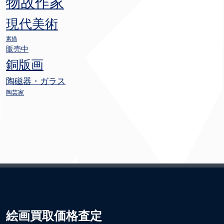
物故作家
現代美術
素描
販売中
銅版画
陶磁器・ガラス
陶芸家
絵画買取価格査定