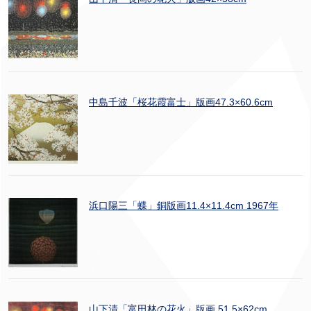
中島千波「桜花霞富士」版画47.3×60.6cm
浜口陽三「蝶」銅版画11.4×11.4cm 1967年
山下清「富田林の花火」版画 51.5×62cm