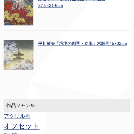
27.5×21.6cm
平川敏夫「塔境の四季・春風」木版画45×33cm
作品ジャンル
アクリル画
オフセット