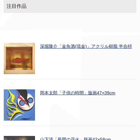
注目作品
深堀隆介「金魚酒(琉金)」アクリル樹脂 半合枡
岡本太郎「子供の時間」版画47×39cm
山下清「長岡の花火」版画42×58cm