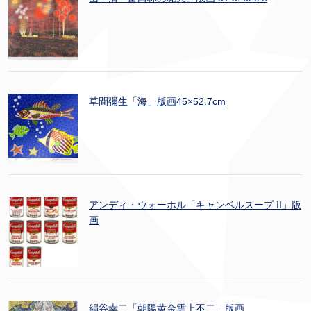
草間彌生「海」版画45×52.7cm
アンディ・ウォーホル「キャンベルスープ II」版
画
絹谷幸二「朝陽黄金雲上不二」版画