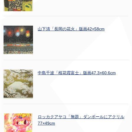
山下清「長岡の花火」版画42×58cm
中島千波「桜花霞富士」版画47.3×60.6cm
ロッカクアヤコ「無題」ダンボールにアクリル
77×49cm