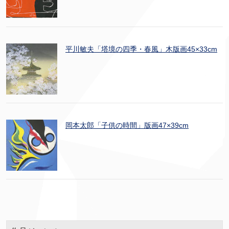
平川敏夫「塔境の四季・春風」木版画45×33cm
岡本太郎「子供の時間」版画47×39cm