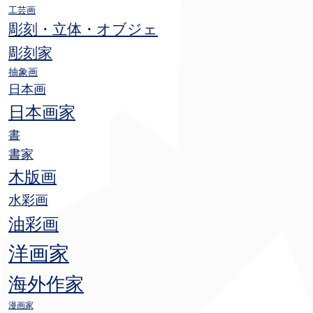
工芸画
彫刻・立体・オブジェ
彫刻家
抽象画
日本画
日本画家
書
書家
木版画
水彩画
油彩画
洋画家
海外作家
漫画家