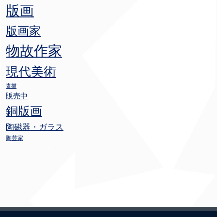
版画
版画家
物故作家
現代美術
素描
販売中
銅版画
陶磁器・ガラス
陶芸家