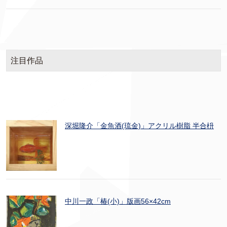
注目作品
深堀隆介「金魚酒(琉金)」アクリル樹脂 半合枡
中川一政「椿(小)」版画56×42cm