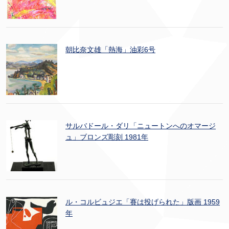
朝比奈文雄「熱海」油彩6号
サルバドール・ダリ「ニュートンへのオマージ
ュ」ブロンズ彫刻 1981年
ル・コルビュジエ「賽は投げられた」版画 1959
年