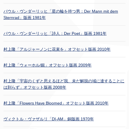
パウル・ヴンダーリッヒ「星の輪を持つ男：Der Mann mit dem
Sternrad」版画 1981年
パウル・ヴンダーリッヒ「詩人：Der Poet」版画 1981年
村上隆「アルジャーノンに花束を」オフセット版画 2010年
村上隆「ウォーホル/銀」オフセット版画 2009年
村上隆「宇宙のくずと思えるほど我、未だ解脱の域に達することに
は到らず」オフセット版画 2008年
村上隆「Flowers Have Bloomed」オフセット版画 2010年
ヴィクトル・ヴァザルリ「DI-AM」銅版画 1970年