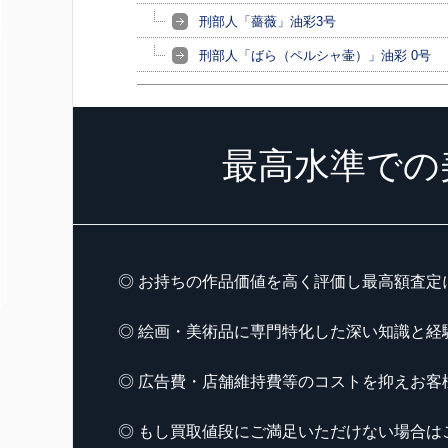
刑部人「薔薇」油彩3号
刑部人「ばら（ペルシャ壷）」油彩 0号
最高水準での
◎ お持ちの作品価値を高く評価し最高額査定
◎ 絵画・美術品に専門特化した深い知識と経
◎ 広告費・店舗維持費等のコストを抑えお客
◎ もし買取値段にご満足いただけない場合は