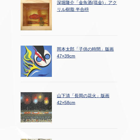
深堀隆介「金魚酒(琉金)」アク
リル樹脂 半合枡
岡本太郎「子供の時間」版画
47×39cm
山下清「長岡の花火」版画
42×58cm