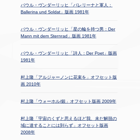
パウル・ヴンダーリッヒ「バレリーナと軍人：
Ballerina und Soldat」版画 1981年
パウル・ヴンダーリッヒ「星の輪を持つ男：Der
Mann mit dem Sternrad」版画 1981年
パウル・ヴンダーリッヒ「詩人：Der Poet」版画
1981年
村上隆「アルジャーノンに花束を」オフセット版
画 2010年
村上隆「ウォーホル/銀」オフセット版画 2009年
村上隆「宇宙のくずと思えるほど我、未だ解脱の
域に達することには到らず」オフセット版画
2008年