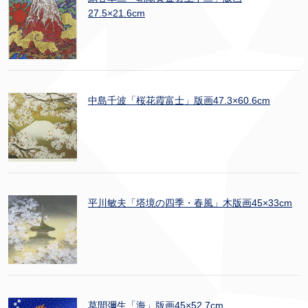
27.5×21.6cm
中島千波「桜花霞富士」版画47.3×60.6cm
平川敏夫「塔境の四季・春風」木版画45×33cm
草間彌生「海」版画45×52.7cm