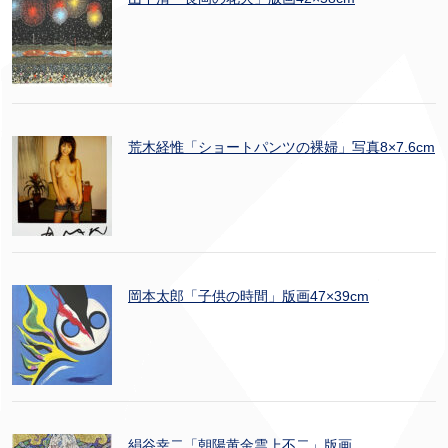
荒木経惟「ショートパンツの裸婦」写真8×7.6cm
岡本太郎「子供の時間」版画47×39cm
絹谷幸二「朝陽黄金雲上不二」版画