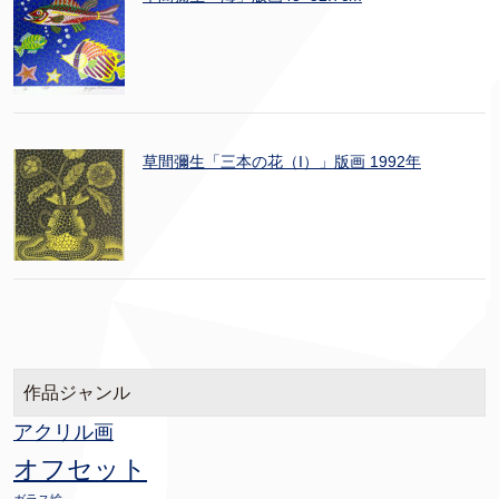
草間彌生「三本の花（I）」版画 1992年
作品ジャンル
アクリル画
オフセット