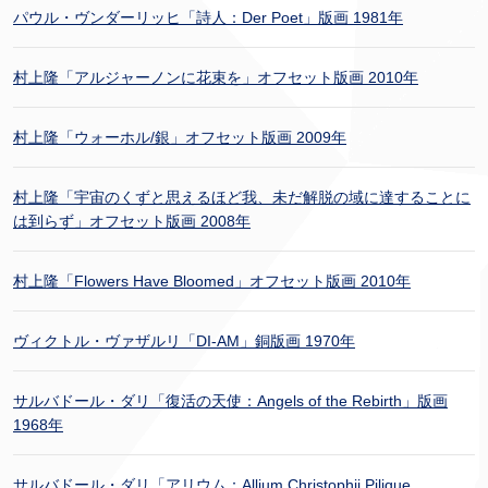
パウル・ヴンダーリッヒ「詩人：Der Poet」版画 1981年
村上隆「アルジャーノンに花束を」オフセット版画 2010年
村上隆「ウォーホル/銀」オフセット版画 2009年
村上隆「宇宙のくずと思えるほど我、未だ解脱の域に達することに
は到らず」オフセット版画 2008年
村上隆「Flowers Have Bloomed」オフセット版画 2010年
ヴィクトル・ヴァザルリ「DI-AM」銅版画 1970年
サルバドール・ダリ「復活の天使：Angels of the Rebirth」版画
1968年
サルバドール・ダリ「アリウム：Allium Christophii Pilique