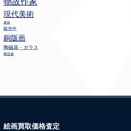
物故作家
現代美術
素描
販売中
銅版画
陶磁器・ガラス
陶芸家
絵画買取価格査定