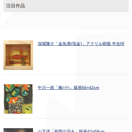
注目作品
深堀隆介「金魚酒(琉金)」アクリル樹脂 半合枡
中川一政「椿(小)」版画56×42cm
山下清「長岡の花火」版画42×58cm