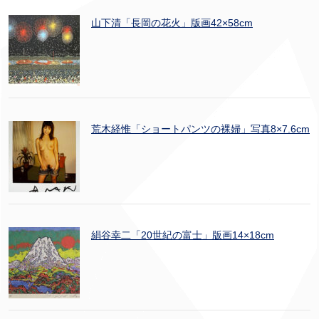
山下清「長岡の花火」版画42×58cm
荒木経惟「ショートパンツの裸婦」写真8×7.6cm
絹谷幸二「20世紀の富士」版画14×18cm