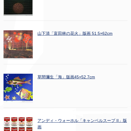
山下清「富田林の花火」版画 51.5×62cm
草間彌生「海」版画45×52.7cm
アンディ・ウォーホル「キャンベルスープ II」版
画