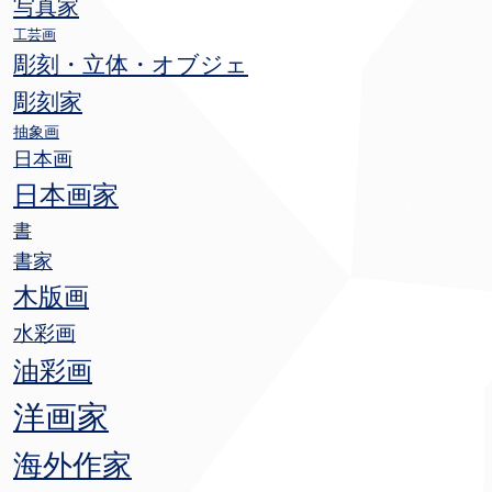
写真家
工芸画
彫刻・立体・オブジェ
彫刻家
抽象画
日本画
日本画家
書
書家
木版画
水彩画
油彩画
洋画家
海外作家