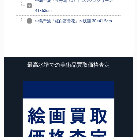
中島千波「牡丹花（1）」シルクスクリーン
41×53cm
中島千波「紅白富貴花」木版画 30×41.5cm
最高水準での美術品買取価格査定