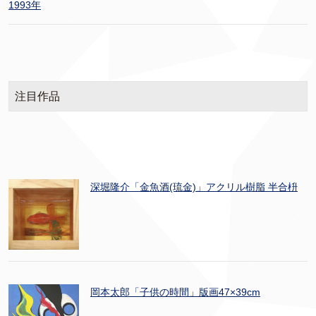
1993年
注目作品
深堀隆介「金魚酒(琉金)」アクリル樹脂 半合枡
岡本太郎「子供の時間」版画47×39cm