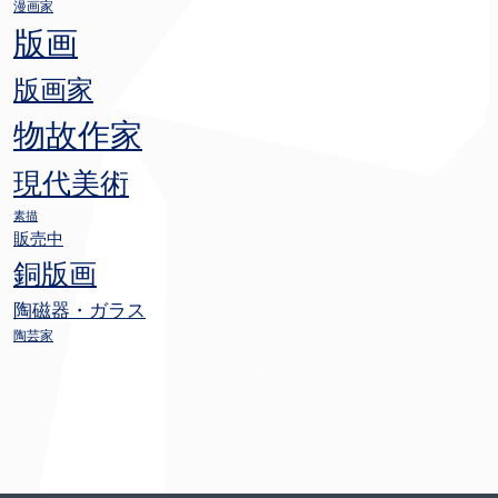
漫画家
版画
版画家
物故作家
現代美術
素描
販売中
銅版画
陶磁器・ガラス
陶芸家