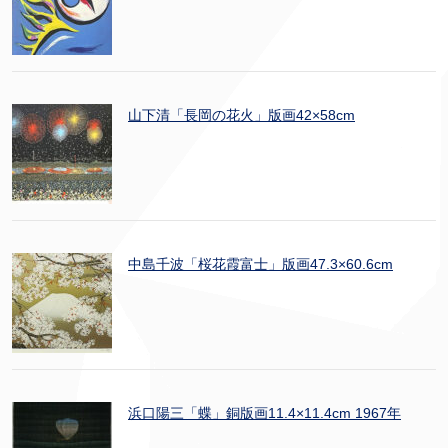
山下清「長岡の花火」版画42×58cm
中島千波「桜花霞富士」版画47.3×60.6cm
浜口陽三「蝶」銅版画11.4×11.4cm 1967年