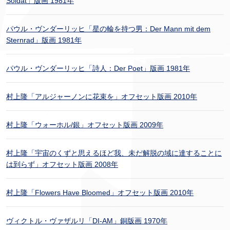
Soldat」版画 1981年
パウル・ヴンダーリッヒ「星の輪を持つ男：Der Mann mit dem
Sternrad」版画 1981年
パウル・ヴンダーリッヒ「詩人：Der Poet」版画 1981年
村上隆「アルジャーノンに花束を」オフセット版画 2010年
村上隆「ウォーホル/銀」オフセット版画 2009年
村上隆「宇宙のくずと思えるほど我、未だ解脱の域に達することに
は到らず」オフセット版画 2008年
村上隆「Flowers Have Bloomed」オフセット版画 2010年
ヴィクトル・ヴァザルリ「DI-AM」銅版画 1970年