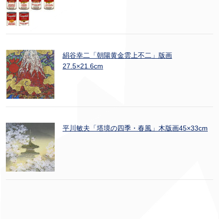
絹谷幸二「朝陽黄金雲上不二」版画
27.5×21.6cm
平川敏夫「塔境の四季・春風」木版画45×33cm