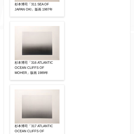
杉本博司「311 SEA OF
JAPAN OKI」版画 1987年
添付画像
【任意】
※添付画像は5MBまでのjpg、gif、pig、pdf形式
にてお送りください。
杉本博司「316 ATLANTIC
※追加や複数点ある場合はフォーム送信後に送ら
OCEAN CLIFFS OF
れてくる送信確認メール記載のアドレスからもお
MOHER」版画 1989年
送り頂けます。
お客様情報をご入力ください。
▼
杉本博司「317 ATLANTIC
OCEAN CLIFFS OF
お名前
【必須】