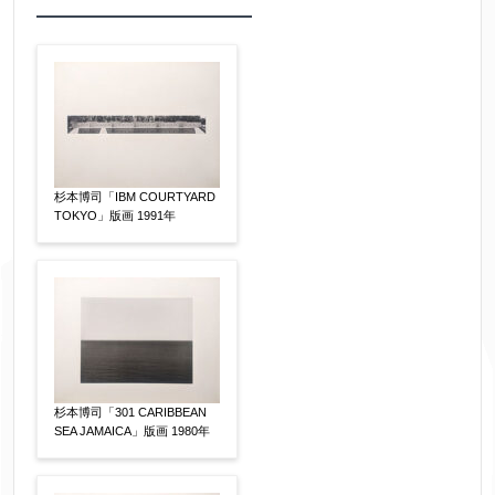
作品の作家名
【任意】
作品の画題
【任意】
杉本博司「IBM COURTYARD
TOKYO」版画 1991年
作品の技法
【任意】
日本画
油彩画
版画
水彩
素描
立体
その他
杉本博司「301 CARIBBEAN
絵の画面サイズ
【任意】
SEA JAMAICA」版画 1980年