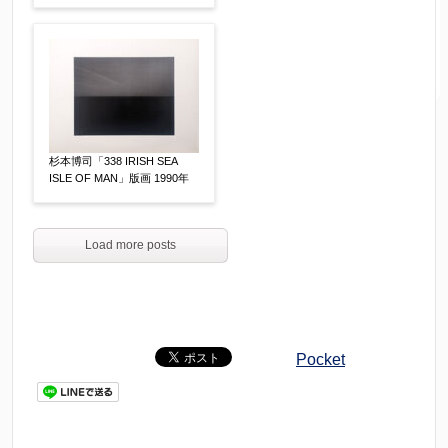
杉本博司「338 IRISH SEA
ISLE OF MAN」版画 1990年
Load more posts
Pocket