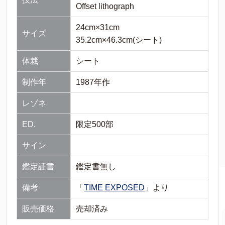
Offset lithograph
24cm×31cm
サイズ
35.2cm×46.3cm(シート)
体裁
シート
制作年
1987年作
レゾネ
ED.
限定500部
サイン
鑑定証書
鑑定書無し
備考
「
TIME EXPOSED
」より
販売価格
売却済み