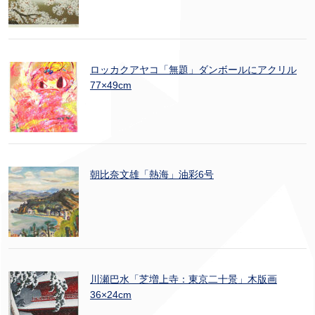
ロッカクアヤコ「無題」ダンボールにアクリル
77×49cm
朝比奈文雄「熱海」油彩6号
川瀬巴水「芝増上寺：東京二十景」木版画
36×24cm