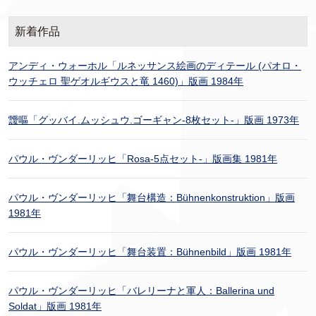
新着作品
アンディ・ウォーホル「ルネッサンス絵画のディテール (パオロ・
ウッチェロ 聖ゲオルギウスと竜 1460)」版画 1984年
靉嘔「グッバイ.ムッシュウ.ゴーギャン-8枚セット-」版画 1973年
パウル・ヴンダーリッヒ「Rosa-5点セット-」版画集 1981年
パウル・ヴンダーリッヒ「舞台構造：Bühnenkonstruktion」版画
1981年
パウル・ヴンダーリッヒ「舞台装置：Bühnenbild」版画 1981年
パウル・ヴンダーリッヒ「バレリーナと軍人：Ballerina und
Soldat」版画 1981年