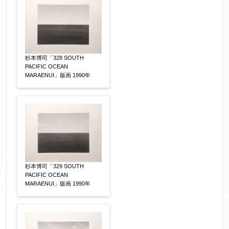
個人情報の取扱い
について、同意の上送信しま
す。（確認画面は表示されません）
同意する
【必須】
↑ 同意頂けましたらチェックを入れてくださ
杉本博司「328 SOUTH
PACIFIC OCEAN
い。
MARAENUI」版画 1990年
※データはSSL(Secure Sockets Layer)通信によ
り暗号化して送信されます。
杉本博司「329 SOUTH
PACIFIC OCEAN
MARAENUI」版画 1990年