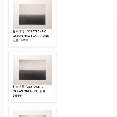
体裁
【任意】
額装
軸装
シート
その他
杉本博司「303 ATLANTIC
OCEAN NEW FOUNDLAND」
サイン等の有無
【任意】
版画 1982年
サイン有(自筆)
サイン無
印有
鑑定証書付
共箱
共シール
その他
限定番号
【任意】
杉本博司「312 PACIFIC
OCEAN OREGON」版画
1985年
制作年
【任意】