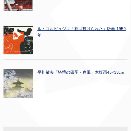
ル・コルビュジエ「賽は投げられた」版画 1959
年
平川敏夫「塔境の四季・春風」木版画45×33cm