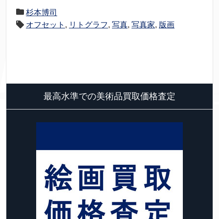
杉本博司
オフセット
,
リトグラフ
,
写真
,
写真家
,
版画
最高水準での美術品買取価格査定