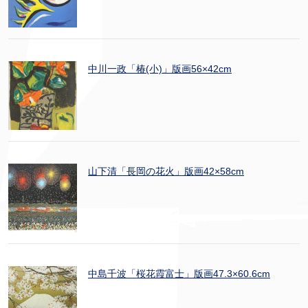
中川一政「椿(小)」版画56×42cm
山下清「長岡の花火」版画42×58cm
中島千波「桜花霞富士」版画47.3×60.6cm