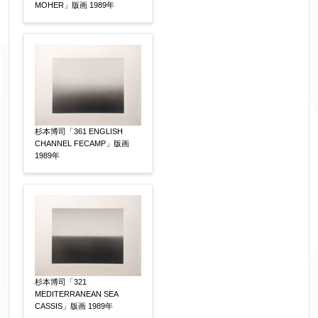
MOHER」版画 1989年
フリガナ
【任意】
メールアドレス
【必須】
杉本博司「361 ENGLISH
CHANNEL FECAMP」版画
1989年
※送信完了後こちらのメールアドレス宛に自動で
送信確認メールをお送りします。もし送信確認メ
ールが受信されない場合は、送信が完了していな
いか、アドレス間違え、迷惑メールフィルター等
により弊社からのお返事も受信できない場合がご
ざいますので、お電話(
03-6421-6083
)までお問い
合わせください。
杉本博司「321
MEDITERRANEAN SEA
CASSIS」版画 1989年