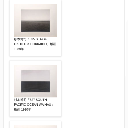
ご要望などがございましたらご入力ください
杉本博司「325 SEA OF
OKHOTSK HOKKAIDO」版画
【任意】
1989年
杉本博司「327 SOUTH
PACIFIC OCEAN WAIHAU」
版画 1990年