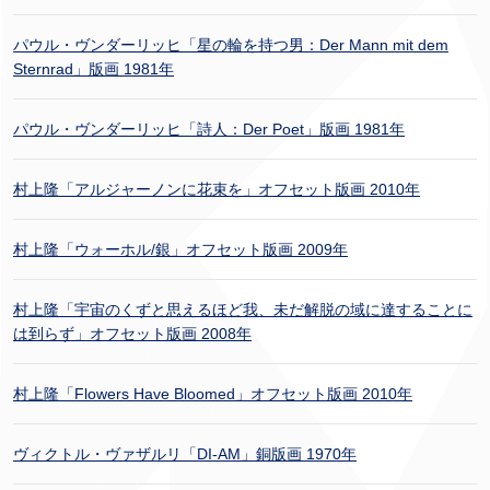
パウル・ヴンダーリッヒ「星の輪を持つ男：Der Mann mit dem
Sternrad」版画 1981年
パウル・ヴンダーリッヒ「詩人：Der Poet」版画 1981年
村上隆「アルジャーノンに花束を」オフセット版画 2010年
村上隆「ウォーホル/銀」オフセット版画 2009年
村上隆「宇宙のくずと思えるほど我、未だ解脱の域に達することに
は到らず」オフセット版画 2008年
村上隆「Flowers Have Bloomed」オフセット版画 2010年
ヴィクトル・ヴァザルリ「DI-AM」銅版画 1970年