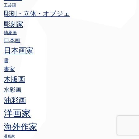
工芸画
彫刻・立体・オブジェ
彫刻家
抽象画
日本画
日本画家
書
書家
木版画
水彩画
油彩画
洋画家
海外作家
漫画家