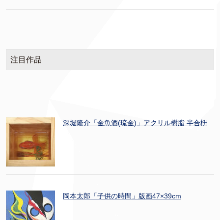
注目作品
深堀隆介「金魚酒(琉金)」アクリル樹脂 半合枡
岡本太郎「子供の時間」版画47×39cm