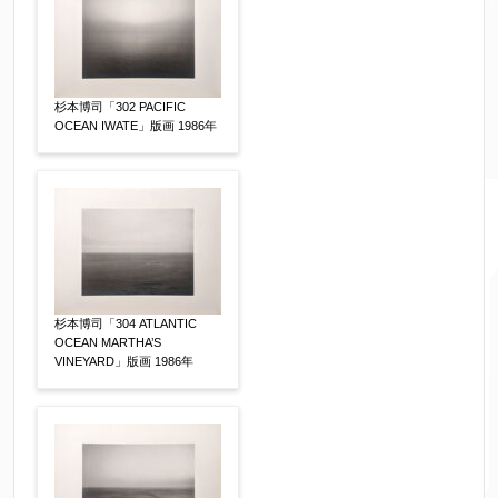
売却希望時期
【任意】
すぐに売りたい
電話で相談したい
その他
杉本博司「302 PACIFIC
OCEAN IWATE」版画 1986年
他社様の査定価格
【任意】
会社名：
査定額：
杉本博司「304 ATLANTIC
OCEAN MARTHA’S
※他社様からご提示された査定額がございました
VINEYARD」版画 1986年
らお知らせください。その価格が適切かお返事申
し上げます。
作品コンディション
【任意】