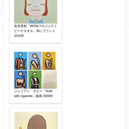
その他
【任意】
奈良美智「WOWプロジェクト
ビーチタオル」布にプリント
2010年
添付画像
【任意】
ジュリアン・オピー「Ruth
with cigarette」版画 2006年
※添付画像は5MBまでのjpg、gif、pig、pdf形式
にてお送りください。