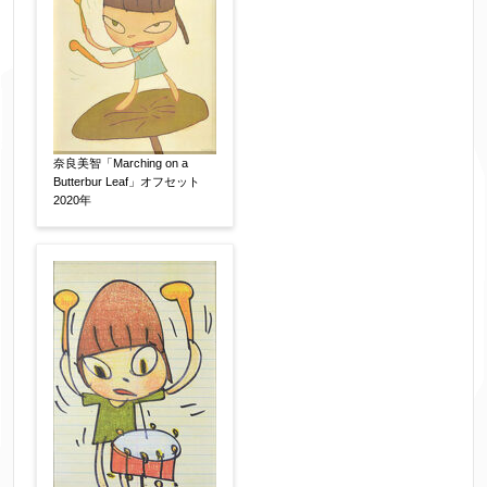
※追加や複数点ある場合はフォーム送信後に送ら
れてくる送信確認メール記載のアドレスからもお
送り頂けます。
お客様情報をご入力ください。
奈良美智「Marching on a
Butterbur Leaf」オフセット
▼
2020年
お名前
【必須】
フリガナ
【任意】
メールアドレス
【必須】