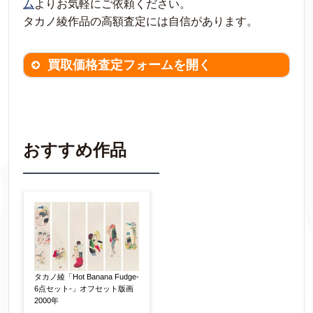
ム
よりお気軽にご依頼ください。
タカノ綾作品の高額査定には自信があります。
買取価格査定フォームを開く
買取価格査定は
無料
です。
作品の情報を
わかる範囲でご入力ください。
※不明な項目は空欄で結構です。
おすすめ作品
▼
作品の作家名
【任意】
作品の画題
【任意】
タカノ綾「Hot Banana Fudge-
6点セット-」オフセット版画
2000年