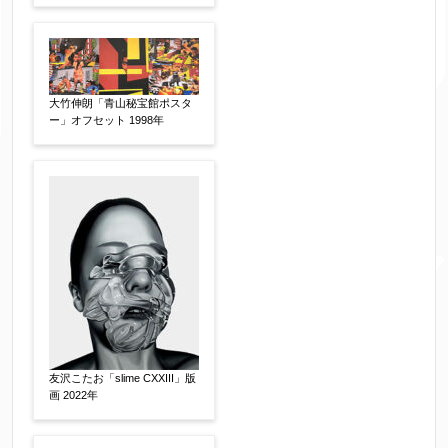
作品の技法
【任意】
日本画
油彩画
版画
水彩
素描
立体
その他
大竹伸朗「青山秘宝館ポスタ
ー」オフセット 1998年
絵の画面サイズ
【任意】
体裁
【任意】
額装
軸装
シート
その他
サイン等の有無
【任意】
友沢こたお「slime CXXIII」版
画 2022年
サイン有(自筆)
サイン無
印有
鑑定証書付
共箱
共シール