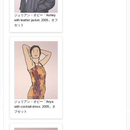
ジュリアン・オピー「Ashley
with leather jacket. 2005」オフ
セット
個人情報の取扱い
について、同意の上送信しま
す。（確認画面は表示されません）
同意する
【必須】
↑ 同意頂けましたらチェックを入れてくださ
ジュリアン・オピー「Anya
い。
with cocktail dress. 2005」オ
フセット