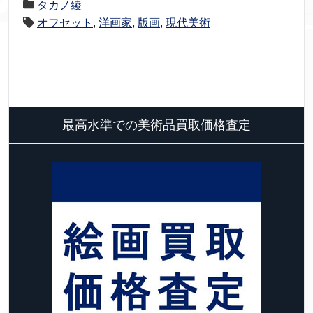
タカノ綾
オフセット
,
洋画家
,
版画
,
現代美術
最高水準での美術品買取価格査定