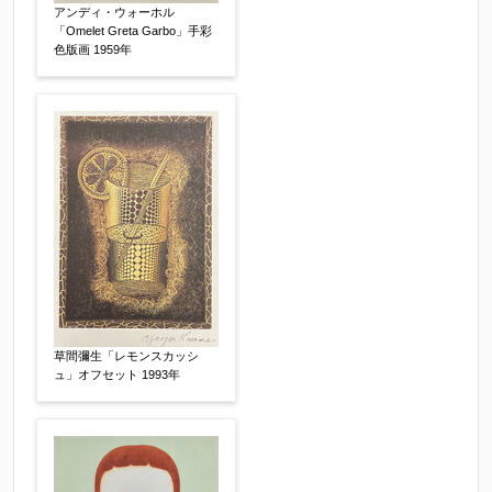
アンディ・ウォーホル
「Omelet Greta Garbo」手彩
査定額：
色版画 1959年
※他社様からご提示された査定額がございました
らお知らせください。その価格が適切かお返事申
し上げます。
作品コンディション
【任意】
草間彌生「レモンスカッシ
ュ」オフセット 1993年