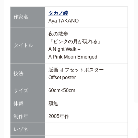
タカノ綾
作家名
Aya TAKANO
夜の散歩
「ピンクの月が現れる」
タイトル
A Night Walk –
A Pink Moon Emerged
版画 オフセットポスター
技法
Offset poster
サイズ
60cm×50cm
体裁
額無
制作年
2005年作
レゾネ