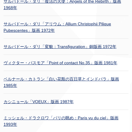
サルバドール・ダリ「復活の天使：Angels of the Rebirth」版画
1968年
サルバドール・ダリ「アリウム：Allium Christophii Pilique
Pubescentes」版画 1972年
サルバドール・ダリ「変貌：Transfiguration」銅版画 1972年
ヴィクター・パスモア「Point of contact No.35」版画 1981年
ベルナール・カトラン「白い花瓶の百日草とインドバラ」版画
1985年
カシニョール「VOEUX」版画 1987年
ミッシェル・ドラクロワ「パリの眺め：Paris vu du ciel」版画
1993年