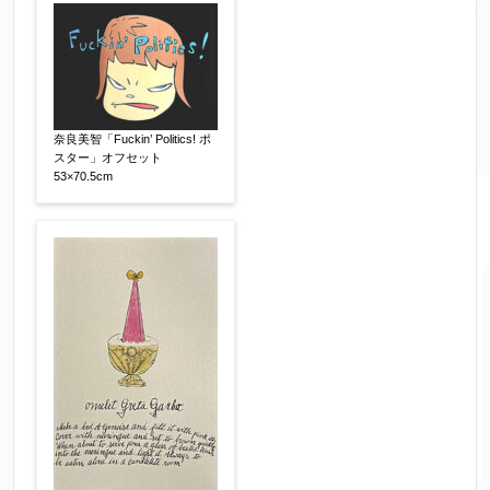
その他
限定番号
【任意】
奈良美智「Fuckin’ Politics! ポ
スター」オフセット
53×70.5cm
制作年
【任意】
売却希望時期
【任意】
すぐに売りたい
電話で相談したい
その他
他社様の査定価格
【任意】
会社名：