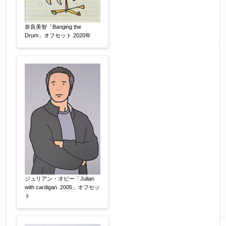
※送信完了後こちらのメールアドレス宛に自動で
送信確認メールをお送りします。もし送信確認メ
奈良美智「Banging the
Drum」オフセット 2020年
ールが受信されない場合は、送信が完了していな
いか、アドレス間違え、迷惑メールフィルター等
により弊社からのお返事も受信できない場合がご
ざいますので、お電話(
03-6421-6083
)までお問い
合わせください。
電話番号
【必須】
※携帯電話などご連絡が取りやすいお電話番号を
お願い致します。
ジュリアン・オピー「Julian
with cardigan. 2005」オフセッ
郵便番号
【必須】
ト