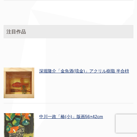
注目作品
深堀隆介「金魚酒(琉金)」アクリル樹脂 半合枡
中川一政「椿(小)」版画56×42cm