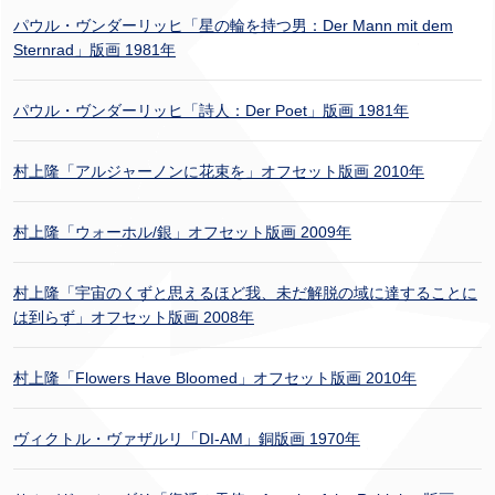
パウル・ヴンダーリッヒ「星の輪を持つ男：Der Mann mit dem
Sternrad」版画 1981年
パウル・ヴンダーリッヒ「詩人：Der Poet」版画 1981年
村上隆「アルジャーノンに花束を」オフセット版画 2010年
村上隆「ウォーホル/銀」オフセット版画 2009年
村上隆「宇宙のくずと思えるほど我、未だ解脱の域に達することに
は到らず」オフセット版画 2008年
村上隆「Flowers Have Bloomed」オフセット版画 2010年
ヴィクトル・ヴァザルリ「DI-AM」銅版画 1970年