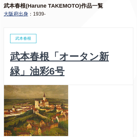
武本春根(Harune TAKEMOTO)作品一覧
大阪府出身
：1939-
武本春根
武本春根「オータン新
緑」油彩6号