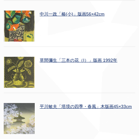
中川一政「椿(小)」版画56×42cm
草間彌生「三本の花（I）」版画 1992年
平川敏夫「塔境の四季・春風」木版画45×33cm