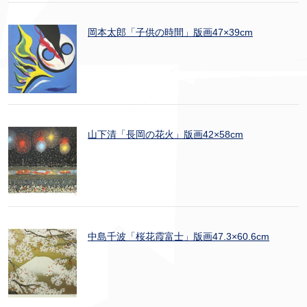
岡本太郎「子供の時間」版画47×39cm
山下清「長岡の花火」版画42×58cm
中島千波「桜花霞富士」版画47.3×60.6cm