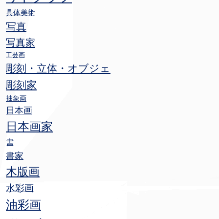
具体美術
写真
写真家
工芸画
彫刻・立体・オブジェ
彫刻家
抽象画
日本画
日本画家
書
書家
木版画
水彩画
油彩画