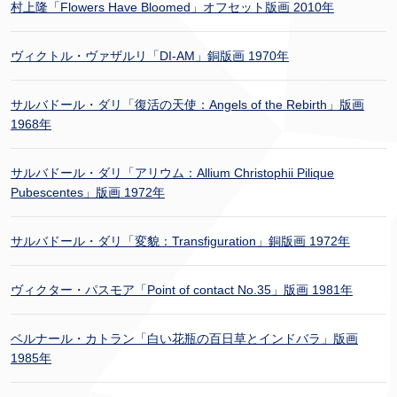
村上隆「Flowers Have Bloomed」オフセット版画 2010年
ヴィクトル・ヴァザルリ「DI-AM」銅版画 1970年
サルバドール・ダリ「復活の天使：Angels of the Rebirth」版画
1968年
サルバドール・ダリ「アリウム：Allium Christophii Pilique
Pubescentes」版画 1972年
サルバドール・ダリ「変貌：Transfiguration」銅版画 1972年
ヴィクター・パスモア「Point of contact No.35」版画 1981年
ベルナール・カトラン「白い花瓶の百日草とインドバラ」版画
1985年