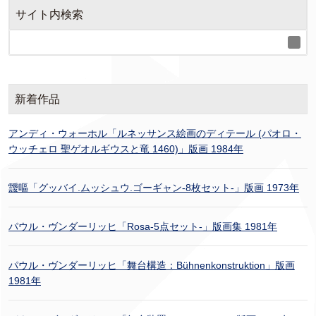
サイト内検索
新着作品
アンディ・ウォーホル「ルネッサンス絵画のディテール (パオロ・
ウッチェロ 聖ゲオルギウスと竜 1460)」版画 1984年
靉嘔「グッバイ.ムッシュウ.ゴーギャン-8枚セット-」版画 1973年
パウル・ヴンダーリッヒ「Rosa-5点セット-」版画集 1981年
パウル・ヴンダーリッヒ「舞台構造：Bühnenkonstruktion」版画
1981年