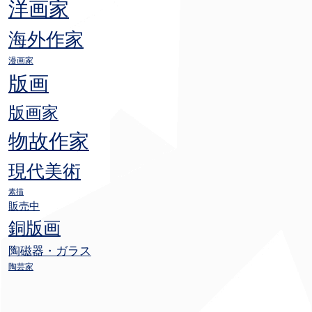
洋画家
海外作家
漫画家
版画
版画家
物故作家
現代美術
素描
販売中
銅版画
陶磁器・ガラス
陶芸家